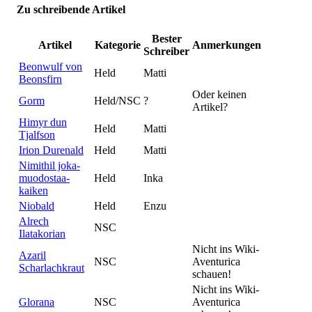
Zu schreibende Artikel
Bester
Artikel
Kategorie
Anmerkungen
Schreiber
Beonwulf von
Held
Matti
Beonsfirn
Oder keinen
Gorm
Held/NSC
?
Artikel?
Himyr dun
Held
Matti
Tjalfson
Irion Durenald
Held
Matti
Nimithil joka-
muodostaa-
Held
Inka
kaiken
Niobald
Held
Enzu
Alrech
NSC
Ilatakorian
Nicht ins Wiki-
Azaril
NSC
Aventurica
Scharlachkraut
schauen!
Nicht ins Wiki-
Glorana
NSC
Aventurica