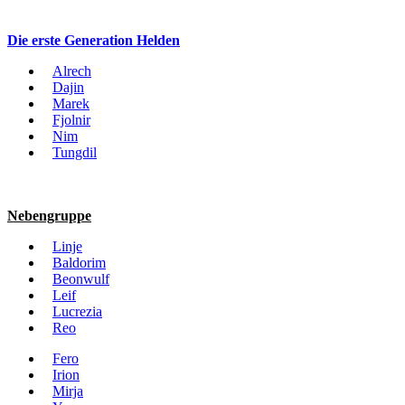
Die erste Generation Helden
Alrech
Dajin
Marek
Fjolnir
Nim
Tungdil
Nebengruppe
Linje
Baldorim
Beonwulf
Leif
Lucrezia
Reo
Fero
Irion
Mirja