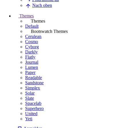
Nach oben
Themes
Themes
Default
Bootswatch Themes
Cerulean
Cosmo
Cyborg
Darkly
Flatly
Journal
Lumen
Paper
Readable
Sandstone
Simplex
Solar
Slate
Spacelab
Superhero
United
Yeti