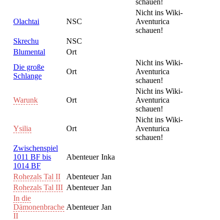
schauen!
Nicht ins Wiki-
Olachtai
NSC
Aventurica
schauen!
Skrechu
NSC
Blumental
Ort
Nicht ins Wiki-
Die große
Ort
Aventurica
Schlange
schauen!
Nicht ins Wiki-
Warunk
Ort
Aventurica
schauen!
Nicht ins Wiki-
Ysilia
Ort
Aventurica
schauen!
Zwischenspiel
1011 BF bis
Abenteuer
Inka
1014 BF
Rohezals Tal II
Abenteuer
Jan
Rohezals Tal III
Abenteuer
Jan
In die
Dämonenbrache
Abenteuer
Jan
II