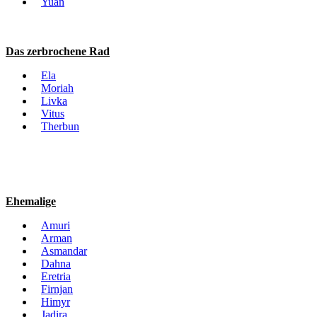
Yuan
Das zerbrochene Rad
Ela
Moriah
Livka
Vitus
Therbun
Ehemalige
Amuri
Arman
Asmandar
Dahna
Eretria
Firnjan
Himyr
Jadira