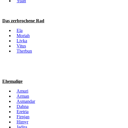
Yuan
Das zerbrochene Rad
Ela
Moriah
Livka
Vitus
Therbun
Ehemalige
Amuri
Arman
Asmandar
Dahna
Eretria
Firnjan
Himyr
Jadira