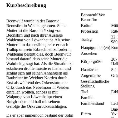
Kurzbeschreibung
Beonwulf Von
Beonsfirn
Beonwulf wurde in der Baronie
Kultur
Mitt
Beonsfirn in Weiden geboren. Seine
Mutter ist die Baronin Yxing von
Profession
Ritt
Beonsfirn und nach ihrer Aussage
22.
Tsatag
Waldemar von Löwenhaupt. Als seine
980
Mutter ihm das erzählte, reise er nach
Hauptgottheit(en)
Ron
Trallop um sein Erbrecht einzufordern.
Aussehen
Waldemar bestritt dies, doch Beonwulf
bestand darauf, dass seine Mutter die
207
Körpergröße
Wahrheit gesagt hat. Als die Situation zu
Hal
eskalieren drohte musste er fliehen und
Haarfarbe
Sch
schlug sich mit seinen Anhängern als
Augenfarbe
Grü
Raubritter im Weidner Norden durch.
Gesellschaftliche
Erst als während des Orkensturm die
Stellung
Orks durch das Nebelmoor in Weiden
Titel
Erb
einfallen wollten, schoss er mit
Walpurga von Löwenhaupt einen
Familie
Burgfrieden und half mit seinem
Familienstand
Led
Gefolge die Orks zurückzuschlagen.
Bar
Eltern
Yxi
Da er aber immernoch bestand der Sohn