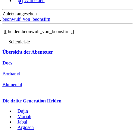
Anmelden
Zuletzt angesehen
beonwulf_von_beonsfirn
helden:beonwulf_von_beonsfirn
Seitenleiste
Übersicht der Abenteuer
Docs
Borbarad
Blumental
Die dritte Generation Helden
Dajin
Moriah
Jabal
Argosch