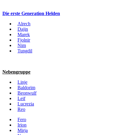
Die erste Generation Helden
Alrech
Dajin
Marek
Fjolnir
Nim
Tungdil
Nebengruppe
Linje
Baldorim
Beonwulf
Leif
Lucrezia
Reo
Fero
Irion
Mirja