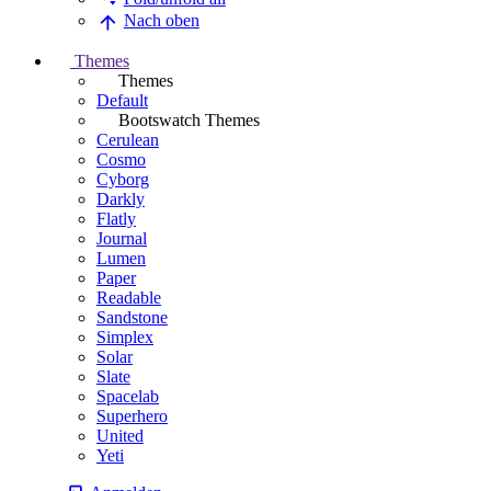
Nach oben
Themes
Themes
Default
Bootswatch Themes
Cerulean
Cosmo
Cyborg
Darkly
Flatly
Journal
Lumen
Paper
Readable
Sandstone
Simplex
Solar
Slate
Spacelab
Superhero
United
Yeti