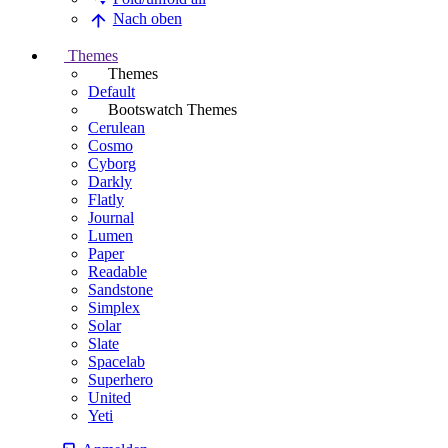
Nach oben
Themes
Themes
Default
Bootswatch Themes
Cerulean
Cosmo
Cyborg
Darkly
Flatly
Journal
Lumen
Paper
Readable
Sandstone
Simplex
Solar
Slate
Spacelab
Superhero
United
Yeti