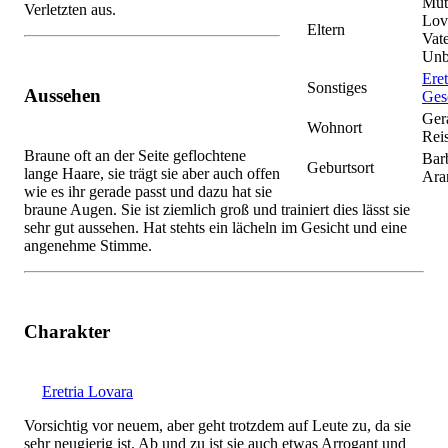
Mutt
Verletzten aus.
Lov
Eltern
Vate
Unb
Eret
Sonstiges
Aussehen
Ges
Ger
Wohnort
Rei
Braune oft an der Seite geflochtene
Bar
Geburtsort
lange Haare, sie trägt sie aber auch offen
Ara
wie es ihr gerade passt und dazu hat sie
braune Augen. Sie ist ziemlich groß und trainiert dies lässt sie
sehr gut aussehen. Hat stehts ein lächeln im Gesicht und eine
angenehme Stimme.
Charakter
Eretria Lovara
Vorsichtig vor neuem, aber geht trotzdem auf Leute zu, da sie
sehr neugierig ist. Ab und zu ist sie auch etwas Arrogant und