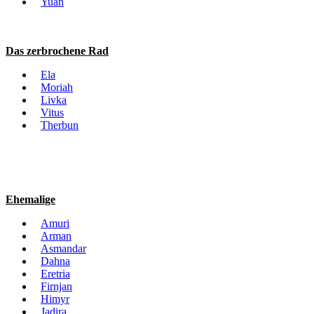
Yuan
Das zerbrochene Rad
Ela
Moriah
Livka
Vitus
Therbun
Ehemalige
Amuri
Arman
Asmandar
Dahna
Eretria
Firnjan
Himyr
Jadira