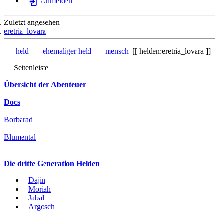
Anmelden
Zuletzt angesehen
eretria_lovara
held
ehemaliger held
mensch
helden:eretria_lovara
Seitenleiste
Übersicht der Abenteuer
Docs
Borbarad
Blumental
Die dritte Generation Helden
Dajin
Moriah
Jabal
Argosch