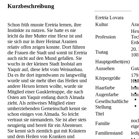
Kurzbeschreibung
Eretria Lovara
Kultur
Ara
Schon früh musste Eretria lernen, ihre
Instinkte zu nutzen. Sie hatte es nie
Hex
leicht da ihre Mutter eine Hexe ist und
Profession
Toc
sie sich nur in ihrer Heimat Aranien
Erd
relativ offen zeigen konnte. Dort führen
20.
Tsatag
die Frauen die Stadt und somit ist Eretria
100
auch nicht auf den Mund gefallen. Sie
Hauptgottheit(en)
wuchs in der kleinen Stadt Inolstal am
Aussehen
Gut
Yaquir auf, diese lebt vom Weinanbau.
Da es ihr dort irgendwann zu langweilig
179
Körpergröße
wurde und sie mehr über das Heilen und
Hal
andere Hexen lernen wollte, wurde sie
Haarfarbe
bra
Mitglied einer Gauklertruppe, die nach
Augenfarbe
bra
Osten am Yaquir entlang durch Almada
Gesellschaftliche
zieht. Als zeitweises Mitglied einer
Stellung
umherziehenden Gemeinschaft kennt sie
Titel
schon einiges von Almada. So leicht
vertraut sie niemandem. Sie ist aber stets
noc
Familie
neugierig und bereit für ein Abenteuer.
eig
Sie kennt sich ziemlich gut mit Kräutern
Familienstand
ledi
und dem Heilen von Kranken und