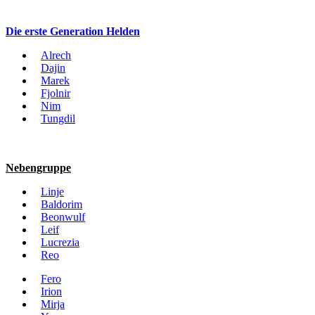
Die erste Generation Helden
Alrech
Dajin
Marek
Fjolnir
Nim
Tungdil
Nebengruppe
Linje
Baldorim
Beonwulf
Leif
Lucrezia
Reo
Fero
Irion
Mirja