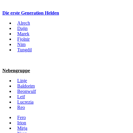
Die erste Generation Helden
Alrech
Dajin
Marek
Fjolnir
Nim
Tungdil
Nebengruppe
Linje
Baldorim
Beonwulf
Leif
Lucrezia
Reo
Fero
Irion
Mirja