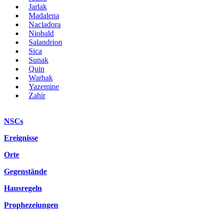
Jarlak
Madalena
Nacladora
Niobald
Salandrion
Sica
Sunak
Quin
Warhak
Yazemine
Zahir
NSCs
Ereignisse
Orte
Gegenstände
Hausregeln
Prophezeiungen