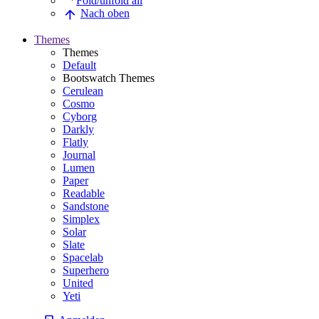
Fold/unfold all
Nach oben
Themes
Themes
Default
Bootswatch Themes
Cerulean
Cosmo
Cyborg
Darkly
Flatly
Journal
Lumen
Paper
Readable
Sandstone
Simplex
Solar
Slate
Spacelab
Superhero
United
Yeti