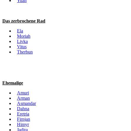
Yuan
Das zerbrochene Rad
Ela
Moriah
Livka
Vitus
Therbun
Ehemalige
Amuri
Arman
Asmandar
Dahna
Eretria
Firnjan
Himyr
Jadira