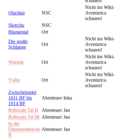
schauen!
Nicht ins Wiki-
Olachtai
NSC
Aventurica
schauen!
Skrechu
NSC
Blumental
Ort
Nicht ins Wiki-
Die große
Ort
Aventurica
Schlange
schauen!
Nicht ins Wiki-
Warunk
Ort
Aventurica
schauen!
Nicht ins Wiki-
Ysilia
Ort
Aventurica
schauen!
Zwischenspiel
1011 BF bis
Abenteuer
Inka
1014 BF
Rohezals Tal II
Abenteuer
Jan
Rohezals Tal III
Abenteuer
Jan
In die
Dämonenbrache
Abenteuer
Jan
II