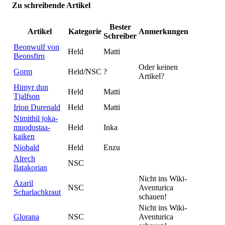
Zu schreibende Artikel
Bester
Artikel
Kategorie
Anmerkungen
Schreiber
Beonwulf von
Held
Matti
Beonsfirn
Oder keinen
Gorm
Held/NSC
?
Artikel?
Himyr dun
Held
Matti
Tjalfson
Irion Durenald
Held
Matti
Nimithil joka-
muodostaa-
Held
Inka
kaiken
Niobald
Held
Enzu
Alrech
NSC
Ilatakorian
Nicht ins Wiki-
Azaril
NSC
Aventurica
Scharlachkraut
schauen!
Nicht ins Wiki-
Glorana
NSC
Aventurica