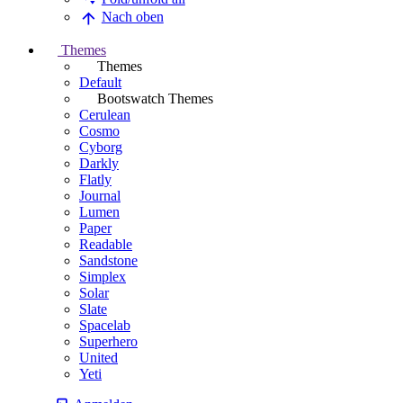
Nach oben
Themes
Themes
Default
Bootswatch Themes
Cerulean
Cosmo
Cyborg
Darkly
Flatly
Journal
Lumen
Paper
Readable
Sandstone
Simplex
Solar
Slate
Spacelab
Superhero
United
Yeti