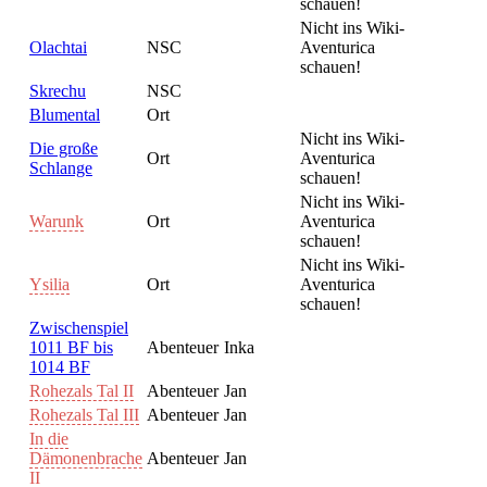
schauen!
Nicht ins Wiki-
Olachtai
NSC
Aventurica
schauen!
Skrechu
NSC
Blumental
Ort
Nicht ins Wiki-
Die große
Ort
Aventurica
Schlange
schauen!
Nicht ins Wiki-
Warunk
Ort
Aventurica
schauen!
Nicht ins Wiki-
Ysilia
Ort
Aventurica
schauen!
Zwischenspiel
1011 BF bis
Abenteuer
Inka
1014 BF
Rohezals Tal II
Abenteuer
Jan
Rohezals Tal III
Abenteuer
Jan
In die
Dämonenbrache
Abenteuer
Jan
II