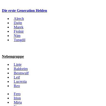
Die erste Generation Helden
Alrech
Dajin
Marek
Fjolnir
Nim
Tungdil
Nebengruppe
Linje
Baldorim
Beonwulf
Leif
Lucrezia
Reo
Fero
Irion
Mirja