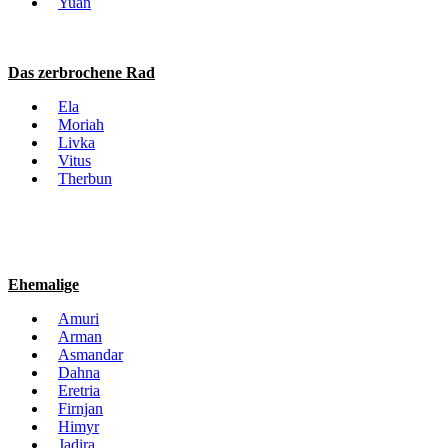
Yuan
Das zerbrochene Rad
Ela
Moriah
Livka
Vitus
Therbun
Ehemalige
Amuri
Arman
Asmandar
Dahna
Eretria
Firnjan
Himyr
Jadira