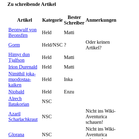
Zu schreibende Artikel
Bester
Artikel
Kategorie
Anmerkungen
Schreiber
Beonwulf von
Held
Matti
Beonsfirn
Oder keinen
Gorm
Held/NSC
?
Artikel?
Himyr dun
Held
Matti
Tjalfson
Irion Durenald
Held
Matti
Nimithil joka-
muodostaa-
Held
Inka
kaiken
Niobald
Held
Enzu
Alrech
NSC
Ilatakorian
Nicht ins Wiki-
Azaril
NSC
Aventurica
Scharlachkraut
schauen!
Nicht ins Wiki-
Glorana
NSC
Aventurica