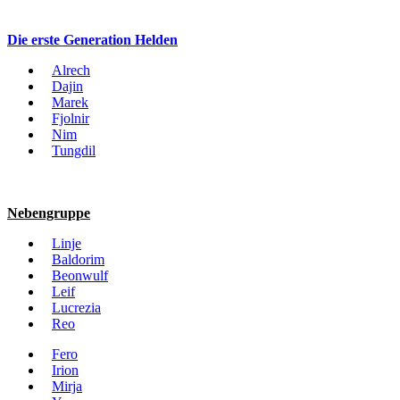
Die erste Generation Helden
Alrech
Dajin
Marek
Fjolnir
Nim
Tungdil
Nebengruppe
Linje
Baldorim
Beonwulf
Leif
Lucrezia
Reo
Fero
Irion
Mirja