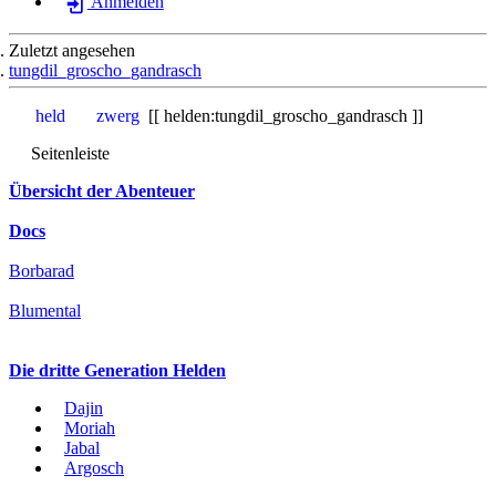
Anmelden
Zuletzt angesehen
tungdil_groscho_gandrasch
held
zwerg
helden:tungdil_groscho_gandrasch
Seitenleiste
Übersicht der Abenteuer
Docs
Borbarad
Blumental
Die dritte Generation Helden
Dajin
Moriah
Jabal
Argosch