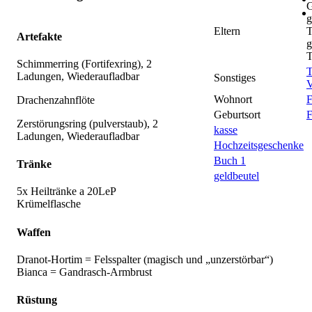
G
g
Eltern
T
Artefakte
g
T
Schimmerring (Fortifexring), 2
T
Ladungen, Wiederaufladbar
Sonstiges
V
Wohnort
F
Drachenzahnflöte
Geburtsort
F
Zerstörungsring (pulverstaub), 2
kasse
Ladungen, Wiederaufladbar
Hochzeitsgeschenke
Buch 1
Tränke
geldbeutel
5x Heiltränke a 20LeP
Krümelflasche
Waffen
Dranot-Hortim = Felsspalter (magisch und „unzerstörbar“)
Bianca = Gandrasch-Armbrust
Rüstung