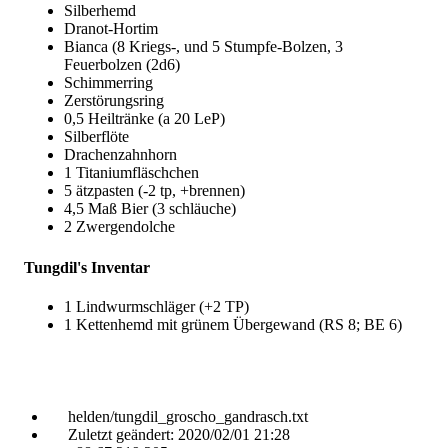
Silberhemd
Dranot-Hortim
Bianca (8 Kriegs-, und 5 Stumpfe-Bolzen, 3
Feuerbolzen (2d6)
Schimmerring
Zerstörungsring
0,5 Heiltränke (a 20 LeP)
Silberflöte
Drachenzahnhorn
1 Titaniumfläschchen
5 ätzpasten (-2 tp, +brennen)
4,5 Maß Bier (3 schläuche)
2 Zwergendolche
Tungdil's Inventar
1 Lindwurmschläger (+2 TP)
1 Kettenhemd mit grünem Übergewand (RS 8; BE 6)
helden/tungdil_groscho_gandrasch.txt
Zuletzt geändert:
2020/02/01 21:28