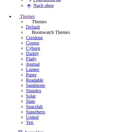
Nach oben
Themes
Themes
Default
Bootswatch Themes
Cerulean
Cosmo
Cyborg
Darkly
Flatly
Journal
Lumen
Paper
Readable
Sandstone
Simplex
Solar
Slate
Spacelab
Superhero
United
Yeti