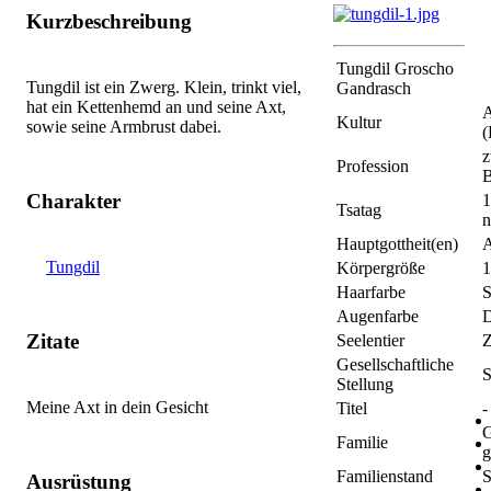
Kurzbeschreibung
Tungdil Groscho
Tungdil ist ein Zwerg. Klein, trinkt viel,
Gandrasch
hat ein Kettenhemd an und seine Axt,
Kultur
sowie seine Armbrust dabei.
(
z
Profession
B
Charakter
1
Tsatag
Hauptgottheit(en)
A
Tungdil
Körpergröße
1
Haarfarbe
S
Augenfarbe
D
Zitate
Seelentier
Z
Gesellschaftliche
S
Stellung
Meine Axt in dein Gesicht
Titel
-
G
Familie
g
Familienstand
S
Ausrüstung