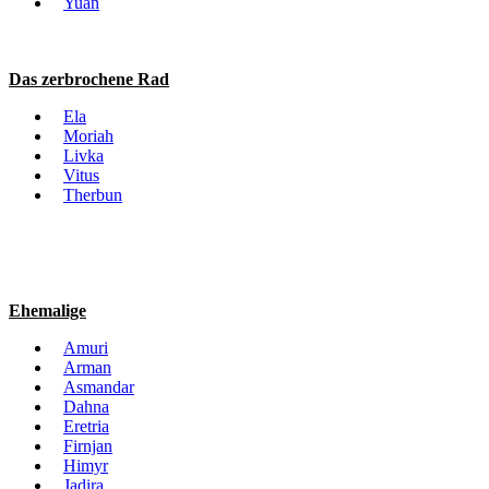
Yuan
Das zerbrochene Rad
Ela
Moriah
Livka
Vitus
Therbun
Ehemalige
Amuri
Arman
Asmandar
Dahna
Eretria
Firnjan
Himyr
Jadira