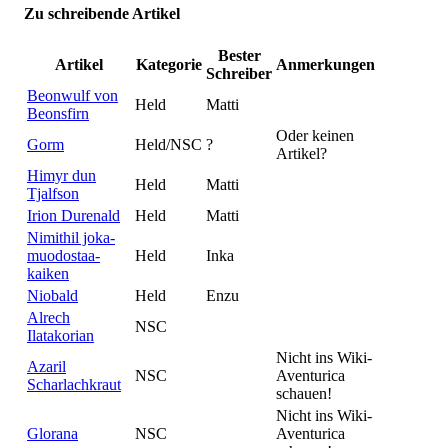
Zu schreibende Artikel
Bester
Artikel
Kategorie
Anmerkungen
Schreiber
Beonwulf von
Held
Matti
Beonsfirn
Oder keinen
Gorm
Held/NSC
?
Artikel?
Himyr dun
Held
Matti
Tjalfson
Irion Durenald
Held
Matti
Nimithil joka-
muodostaa-
Held
Inka
kaiken
Niobald
Held
Enzu
Alrech
NSC
Ilatakorian
Nicht ins Wiki-
Azaril
NSC
Aventurica
Scharlachkraut
schauen!
Nicht ins Wiki-
Glorana
NSC
Aventurica