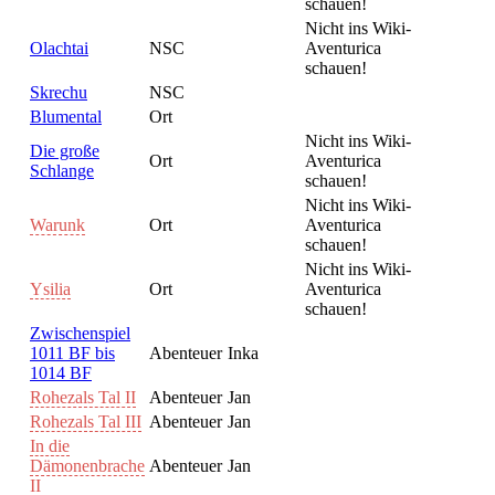
schauen!
Nicht ins Wiki-
Olachtai
NSC
Aventurica
schauen!
Skrechu
NSC
Blumental
Ort
Nicht ins Wiki-
Die große
Ort
Aventurica
Schlange
schauen!
Nicht ins Wiki-
Warunk
Ort
Aventurica
schauen!
Nicht ins Wiki-
Ysilia
Ort
Aventurica
schauen!
Zwischenspiel
1011 BF bis
Abenteuer
Inka
1014 BF
Rohezals Tal II
Abenteuer
Jan
Rohezals Tal III
Abenteuer
Jan
In die
Dämonenbrache
Abenteuer
Jan
II