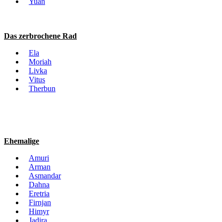
Yuan
Das zerbrochene Rad
Ela
Moriah
Livka
Vitus
Therbun
Ehemalige
Amuri
Arman
Asmandar
Dahna
Eretria
Firnjan
Himyr
Jadira