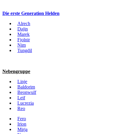
Die erste Generation Helden
Alrech
Dajin
Marek
Fjolnir
Nim
Tungdil
Nebengruppe
Linje
Baldorim
Beonwulf
Leif
Lucrezia
Reo
Fero
Irion
Mirja