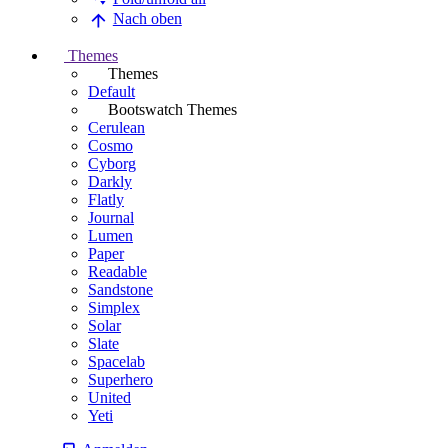
Nach oben
Themes
Themes
Default
Bootswatch Themes
Cerulean
Cosmo
Cyborg
Darkly
Flatly
Journal
Lumen
Paper
Readable
Sandstone
Simplex
Solar
Slate
Spacelab
Superhero
United
Yeti