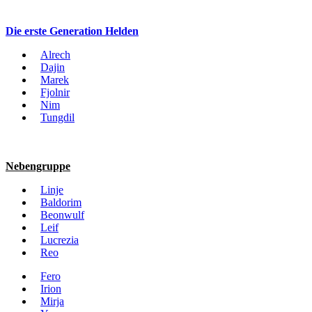
Die erste Generation Helden
Alrech
Dajin
Marek
Fjolnir
Nim
Tungdil
Nebengruppe
Linje
Baldorim
Beonwulf
Leif
Lucrezia
Reo
Fero
Irion
Mirja