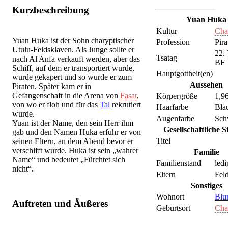
Kurzbeschreibung
Yuan Huka
Kultur
Cha
Yuan Huka ist der Sohn charyptischer
Profession
Pira
Utulu-Feldsklaven. Als Junge sollte er
22.
Tsatag
nach Al'Anfa verkauft werden, aber das
BF
Schiff, auf dem er transportiert wurde,
Hauptgottheit(en)
wurde gekapert und so wurde er zum
Aussehen
Piraten. Später kam er in
Gefangenschaft in die Arena von
Fasar
,
Körpergröße
1,96
von wo er floh und für das
Tal
rekrutiert
Haarfarbe
Bla
wurde.
Augenfarbe
Sch
Yuan ist der Name, den sein Herr ihm
Gesellschaftliche S
gab und den Namen Huka erfuhr er von
Titel
seinen Eltern, an dem Abend bevor er
verschifft wurde. Huka ist sein „wahrer
Familie
Name“ und bedeutet „Fürchtet sich
Familienstand
ledi
nicht“.
Eltern
Fel
Sonstiges
Wohnort
Blu
Auftreten und Äußeres
Geburtsort
Cha