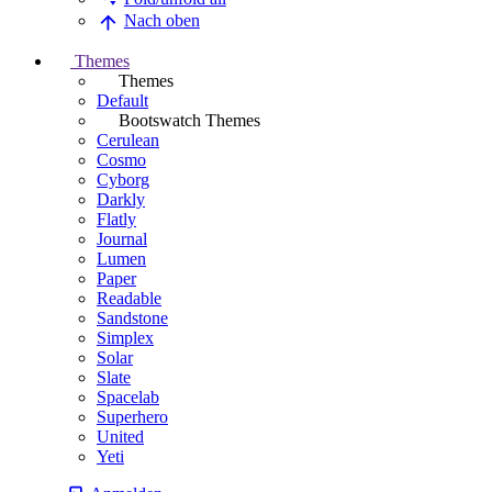
Nach oben
Themes
Themes
Default
Bootswatch Themes
Cerulean
Cosmo
Cyborg
Darkly
Flatly
Journal
Lumen
Paper
Readable
Sandstone
Simplex
Solar
Slate
Spacelab
Superhero
United
Yeti