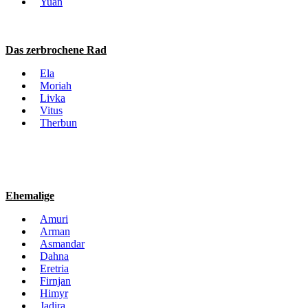
Yuan
Das zerbrochene Rad
Ela
Moriah
Livka
Vitus
Therbun
Ehemalige
Amuri
Arman
Asmandar
Dahna
Eretria
Firnjan
Himyr
Jadira