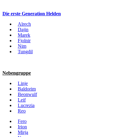
Die erste Generation Helden
Alrech
Dajin
Marek
Fjolnir
Nim
Tungdil
Nebengruppe
Linje
Baldorim
Beonwulf
Leif
Lucrezia
Reo
Fero
Irion
Mirja