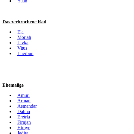
Yuan
Das zerbrochene Rad
Ela
Moriah
Livka
Vitus
Therbun
Ehemalige
Amuri
Arman
Asmandar
Dahna
Eretria
Firnjan
Himyr
Jadira