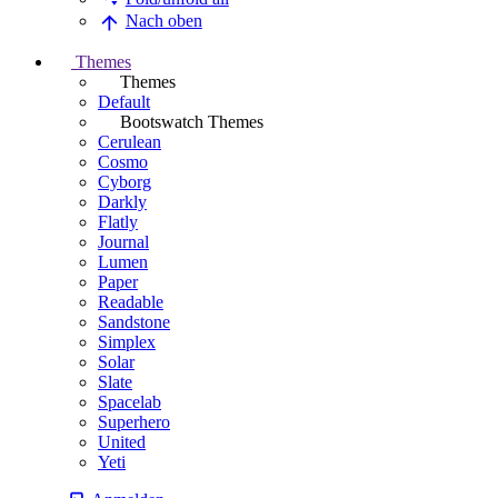
Nach oben
Themes
Themes
Default
Bootswatch Themes
Cerulean
Cosmo
Cyborg
Darkly
Flatly
Journal
Lumen
Paper
Readable
Sandstone
Simplex
Solar
Slate
Spacelab
Superhero
United
Yeti