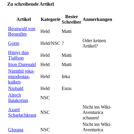
Zu schreibende Artikel
Bester
Artikel
Kategorie
Anmerkungen
Schreiber
Beonwulf von
Held
Matti
Beonsfirn
Oder keinen
Gorm
Held/NSC
?
Artikel?
Himyr dun
Held
Matti
Tjalfson
Irion Durenald
Held
Matti
Nimithil joka-
muodostaa-
Held
Inka
kaiken
Niobald
Held
Enzu
Alrech
NSC
Ilatakorian
Nicht ins Wiki-
Azaril
NSC
Aventurica
Scharlachkraut
schauen!
Nicht ins Wiki-
Glorana
NSC
Aventurica