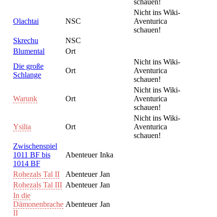
schauen!
Nicht ins Wiki-
Olachtai
NSC
Aventurica
schauen!
Skrechu
NSC
Blumental
Ort
Nicht ins Wiki-
Die große
Ort
Aventurica
Schlange
schauen!
Nicht ins Wiki-
Warunk
Ort
Aventurica
schauen!
Nicht ins Wiki-
Ysilia
Ort
Aventurica
schauen!
Zwischenspiel
1011 BF bis
Abenteuer
Inka
1014 BF
Rohezals Tal II
Abenteuer
Jan
Rohezals Tal III
Abenteuer
Jan
In die
Dämonenbrache
Abenteuer
Jan
II