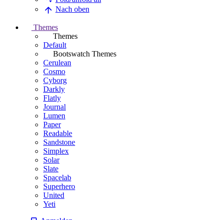
Nach oben
Themes
Themes
Default
Bootswatch Themes
Cerulean
Cosmo
Cyborg
Darkly
Flatly
Journal
Lumen
Paper
Readable
Sandstone
Simplex
Solar
Slate
Spacelab
Superhero
United
Yeti