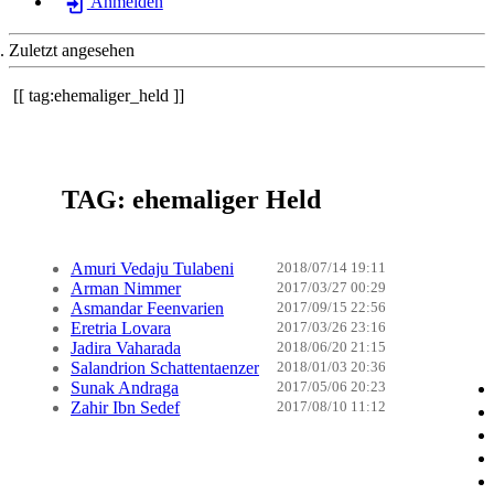
Anmelden
Zuletzt angesehen
tag:ehemaliger_held
TAG: ehemaliger Held
Amuri Vedaju Tulabeni
2018/07/14 19:11
Arman Nimmer
2017/03/27 00:29
Asmandar Feenvarien
2017/09/15 22:56
Eretria Lovara
2017/03/26 23:16
Jadira Vaharada
2018/06/20 21:15
Salandrion Schattentaenzer
2018/01/03 20:36
Sunak Andraga
2017/05/06 20:23
Zahir Ibn Sedef
2017/08/10 11:12