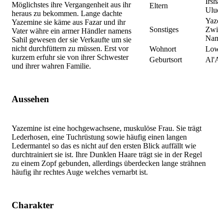
Irs
Möglichstes ihre Vergangenheit aus ihr
Eltern
Ulu
heraus zu bekommen. Lange dachte
Yaz
Yazemine sie käme aus Fazar und ihr
Sonstiges
Zwi
Vater währe ein armer Händler namens
Nam
Sahil gewesen der sie Verkaufte um sie
nicht durchfüttern zu müssen. Erst vor
Wohnort
Low
kurzem erfuhr sie von ihrer Schwester
Geburtsort
Al'
und ihrer wahren Familie.
Aussehen
Yazemine ist eine hochgewachsene, muskulöse Frau. Sie trägt
Lederhosen, eine Tuchrüstung sowie häufig einen langen
Ledermantel so das es nicht auf den ersten Blick auffällt wie
durchtrainiert sie ist. Ihre Dunklen Haare trägt sie in der Regel
zu einem Zopf gebunden, allerdings überdecken lange strähnen
häufig ihr rechtes Auge welches vernarbt ist.
Charakter