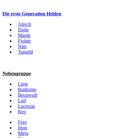
Die erste Generation Helden
Alrech
Dajin
Marek
Fjolnir
Nim
Tungdil
Nebengruppe
Linje
Baldorim
Beonwulf
Leif
Lucrezia
Reo
Fero
Irion
Mirja