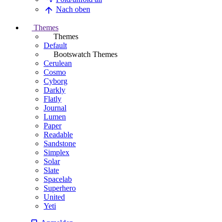
Nach oben
Themes
Themes
Default
Bootswatch Themes
Cerulean
Cosmo
Cyborg
Darkly
Flatly
Journal
Lumen
Paper
Readable
Sandstone
Simplex
Solar
Slate
Spacelab
Superhero
United
Yeti