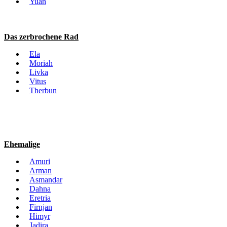
Yuan
Das zerbrochene Rad
Ela
Moriah
Livka
Vitus
Therbun
Ehemalige
Amuri
Arman
Asmandar
Dahna
Eretria
Firnjan
Himyr
Jadira