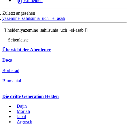
Anmelden
Zuletzt angesehen
yazemine_sahilsunia_uch_-el-asab
helden:yazemine_sahilsunia_uch_-el-asab
Seitenleiste
Übersicht der Abenteuer
Docs
Borbarad
Blumental
Die dritte Generation Helden
Dajin
Moriah
Jabal
Argosch