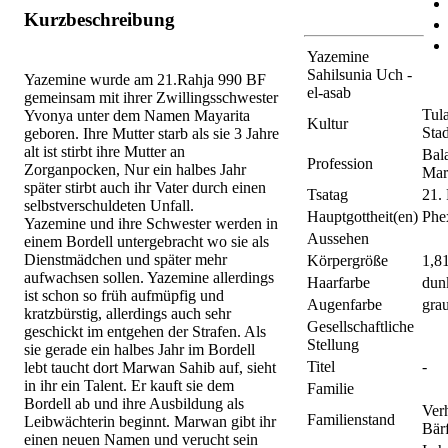
Kurzbeschreibung
Yazemine
Sahilsunia Uch -
Yazemine wurde am 21.Rahja 990 BF
el-asab
gemeinsam mit ihrer Zwillingsschwester
Tul
Yvonya unter dem Namen Mayarita
Kultur
Stad
geboren. Ihre Mutter starb als sie 3 Jahre
alt ist stirbt ihre Mutter an
Bal
Profession
Zorganpocken, Nur ein halbes Jahr
Mar
später stirbt auch ihr Vater durch einen
Tsatag
21.
selbstverschuldeten Unfall.
Hauptgottheit(en)
Phe
Yazemine und ihre Schwester werden in
Aussehen
einem Bordell untergebracht wo sie als
Dienstmädchen und später mehr
Körpergröße
1,81
aufwachsen sollen. Yazemine allerdings
Haarfarbe
dun
ist schon so früh aufmüpfig und
Augenfarbe
gra
kratzbürstig, allerdings auch sehr
Gesellschaftliche
geschickt im entgehen der Strafen. Als
Stellung
sie gerade ein halbes Jahr im Bordell
Titel
-
lebt taucht dort Marwan Sahib auf, sieht
in ihr ein Talent. Er kauft sie dem
Familie
Bordell ab und ihre Ausbildung als
Verh
Familienstand
Leibwächterin beginnt. Marwan gibt ihr
Bärf
einen neuen Namen und verucht sein