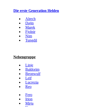
Die erste Generation Helden
Alrech
Dajin
Marek
Fjolnir
Nim
Tungdil
Nebengruppe
Linje
Baldorim
Beonwulf
Leif
Lucrezia
Reo
Fero
Irion
Mirja