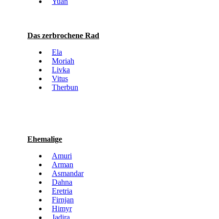
Yuan
Das zerbrochene Rad
Ela
Moriah
Livka
Vitus
Therbun
Ehemalige
Amuri
Arman
Asmandar
Dahna
Eretria
Firnjan
Himyr
Jadira