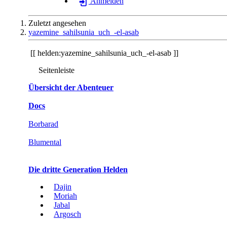
Anmelden
Zuletzt angesehen
yazemine_sahilsunia_uch_-el-asab
helden:yazemine_sahilsunia_uch_-el-asab
Seitenleiste
Übersicht der Abenteuer
Docs
Borbarad
Blumental
Die dritte Generation Helden
Dajin
Moriah
Jabal
Argosch