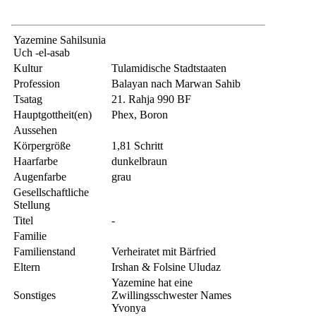
Yazemine Sahilsunia
Uch -el-asab
Kultur
Tulamidische Stadtstaaten
Profession
Balayan nach Marwan Sahib
Tsatag
21. Rahja 990 BF
Hauptgottheit(en)
Phex, Boron
Aussehen
Körpergröße
1,81 Schritt
Haarfarbe
dunkelbraun
Augenfarbe
grau
Gesellschaftliche
Stellung
Titel
-
Familie
Familienstand
Verheiratet mit Bärfried
Eltern
Irshan & Folsine Uludaz
Yazemine hat eine
Sonstiges
Zwillingsschwester Names
Yvonya