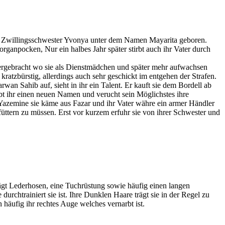
 Zwillingsschwester Yvonya unter dem Namen Mayarita geboren.
n Zorganpocken, Nur ein halbes Jahr später stirbt auch ihr Vater durch
ergebracht wo sie als Dienstmädchen und später mehr aufwachsen
kratzbürstig, allerdings auch sehr geschickt im entgehen der Strafen.
arwan Sahib auf, sieht in ihr ein Talent. Er kauft sie dem Bordell ab
t ihr einen neuen Namen und verucht sein Möglichstes ihre
azemine sie käme aus Fazar und ihr Vater währe ein armer Händler
üttern zu müssen. Erst vor kurzem erfuhr sie von ihrer Schwester und
ägt Lederhosen, eine Tuchrüstung sowie häufig einen langen
 durchtrainiert sie ist. Ihre Dunklen Haare trägt sie in der Regel zu
häufig ihr rechtes Auge welches vernarbt ist.