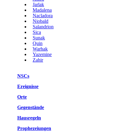
Jarlak
Madalena
Nacladora
Niobald
Salandrion
Sica
Sunak
Quin
Warhak
Yazemine
Zahir
NSCs
Ereignisse
Orte
Gegenstände
Hausregeln
Prophezeiungen