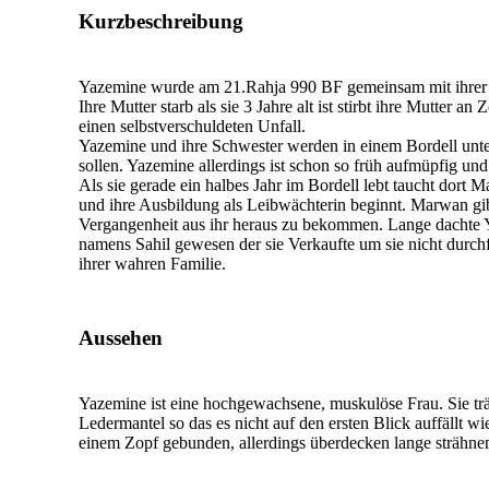
Kurzbeschreibung
Yazemine wurde am 21.Rahja 990 BF gemeinsam mit ihrer
Ihre Mutter starb als sie 3 Jahre alt ist stirbt ihre Mutter a
einen selbstverschuldeten Unfall.
Yazemine und ihre Schwester werden in einem Bordell unt
sollen. Yazemine allerdings ist schon so früh aufmüpfig und 
Als sie gerade ein halbes Jahr im Bordell lebt taucht dort M
und ihre Ausbildung als Leibwächterin beginnt. Marwan gib
Vergangenheit aus ihr heraus zu bekommen. Lange dachte Y
namens Sahil gewesen der sie Verkaufte um sie nicht durchf
ihrer wahren Familie.
Aussehen
Yazemine ist eine hochgewachsene, muskulöse Frau. Sie tr
Ledermantel so das es nicht auf den ersten Blick auffällt wie
einem Zopf gebunden, allerdings überdecken lange strähnen 