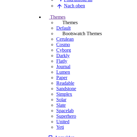
Nach oben
Themes
Themes
Default
Bootswatch Themes
Cerulean
Cosmo
Cyborg
Darkly
Flatly
Journal
Lumen
Paper
Readable
Sandstone
Simplex
Solar
Slate
Spacelab
Superhero
United
Yeti