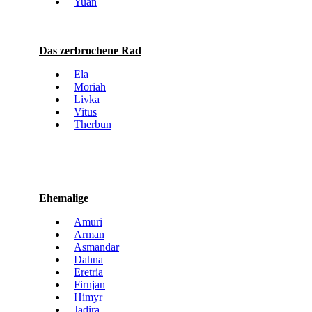
Yuan
Das zerbrochene Rad
Ela
Moriah
Livka
Vitus
Therbun
Ehemalige
Amuri
Arman
Asmandar
Dahna
Eretria
Firnjan
Himyr
Jadira