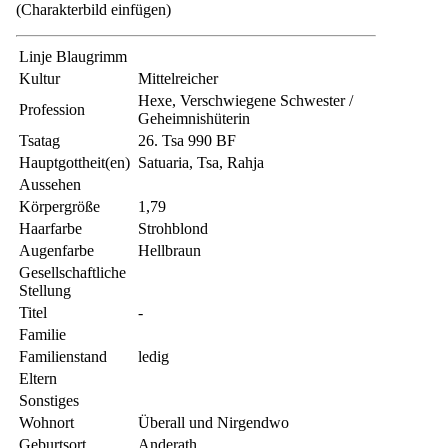
(Charakterbild einfügen)
Linje Blaugrimm
Kultur
Mittelreicher
Hexe, Verschwiegene Schwester /
Profession
Geheimnishüterin
Tsatag
26. Tsa 990 BF
Hauptgottheit(en)
Satuaria, Tsa, Rahja
Aussehen
Körpergröße
1,79
Haarfarbe
Strohblond
Augenfarbe
Hellbraun
Gesellschaftliche
Stellung
Titel
-
Familie
Familienstand
ledig
Eltern
Sonstiges
Wohnort
Überall und Nirgendwo
Geburtsort
Anderath