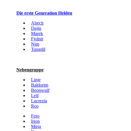
Die erste Generation Helden
Alrech
Dajin
Marek
Fjolnir
Nim
Tungdil
Nebengruppe
Linje
Baldorim
Beonwulf
Leif
Lucrezia
Reo
Fero
Irion
Mirja