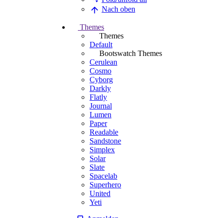
Nach oben
Themes
Themes
Default
Bootswatch Themes
Cerulean
Cosmo
Cyborg
Darkly
Flatly
Journal
Lumen
Paper
Readable
Sandstone
Simplex
Solar
Slate
Spacelab
Superhero
United
Yeti