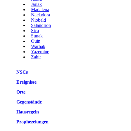
Jarlak
Madalena
Nacladora
Niobald
Salandrion
Sica
Sunak
Quin
Warhak
Yazemine
Zahir
NSCs
Ereignisse
Orte
Gegenstände
Hausregeln
Prophezeiungen