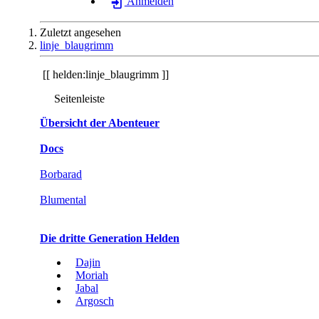
Anmelden
Zuletzt angesehen
linje_blaugrimm
helden:linje_blaugrimm
Seitenleiste
Übersicht der Abenteuer
Docs
Borbarad
Blumental
Die dritte Generation Helden
Dajin
Moriah
Jabal
Argosch