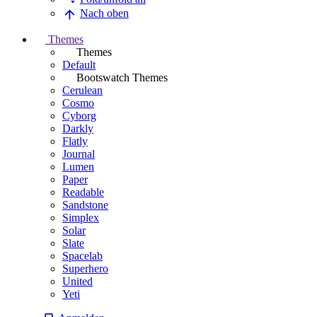
Nach oben
Themes
Themes
Default
Bootswatch Themes
Cerulean
Cosmo
Cyborg
Darkly
Flatly
Journal
Lumen
Paper
Readable
Sandstone
Simplex
Solar
Slate
Spacelab
Superhero
United
Yeti