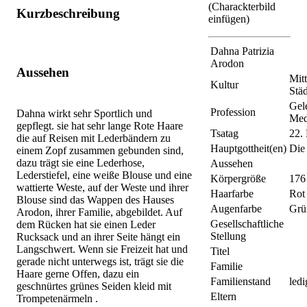
(Charackterbild
Kurzbeschreibung
einfügen)
Dahna Patrizia
Arodon
Aussehen
Mitt
Kultur
Städ
Gele
Profession
Dahna wirkt sehr Sportlich und
Med
gepflegt. sie hat sehr lange Rote Haare
Tsatag
22.
die auf Reisen mit Lederbändern zu
Hauptgottheit(en)
Die
einem Zopf zusammen gebunden sind,
dazu trägt sie eine Lederhose,
Aussehen
Lederstiefel, eine weiße Blouse und eine
Körpergröße
176
wattierte Weste, auf der Weste und ihrer
Haarfarbe
Rot
Blouse sind das Wappen des Hauses
Augenfarbe
Grü
Arodon, ihrer Familie, abgebildet. Auf
Gesellschaftliche
dem Rücken hat sie einen Leder
Stellung
Rucksack und an ihrer Seite hängt ein
Langschwert. Wenn sie Freizeit hat und
Titel
gerade nicht unterwegs ist, trägt sie die
Familie
Haare gerne Offen, dazu ein
Familienstand
ledi
geschnürtes grünes Seiden kleid mit
Eltern
Trompetenärmeln .