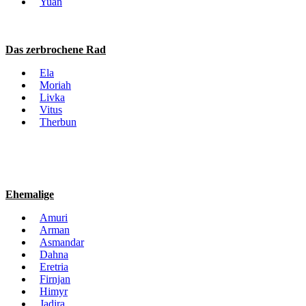
Yuan
Das zerbrochene Rad
Ela
Moriah
Livka
Vitus
Therbun
Ehemalige
Amuri
Arman
Asmandar
Dahna
Eretria
Firnjan
Himyr
Jadira