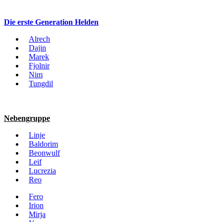
Die erste Generation Helden
Alrech
Dajin
Marek
Fjolnir
Nim
Tungdil
Nebengruppe
Linje
Baldorim
Beonwulf
Leif
Lucrezia
Reo
Fero
Irion
Mirja