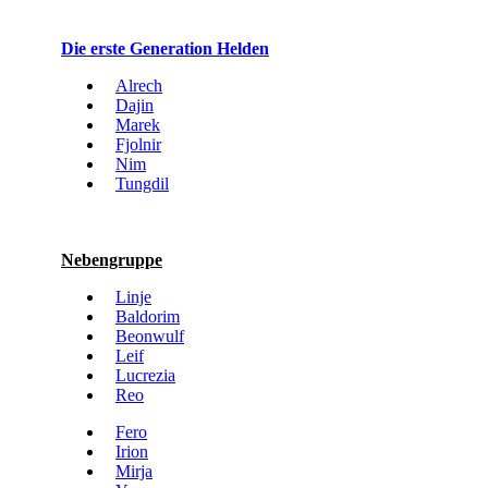
Die erste Generation Helden
Alrech
Dajin
Marek
Fjolnir
Nim
Tungdil
Nebengruppe
Linje
Baldorim
Beonwulf
Leif
Lucrezia
Reo
Fero
Irion
Mirja