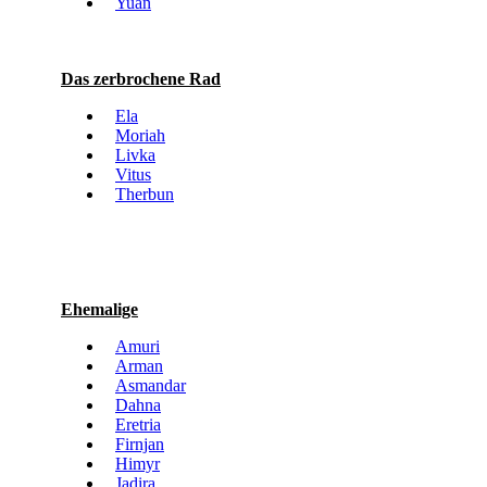
Yuan
Das zerbrochene Rad
Ela
Moriah
Livka
Vitus
Therbun
Ehemalige
Amuri
Arman
Asmandar
Dahna
Eretria
Firnjan
Himyr
Jadira