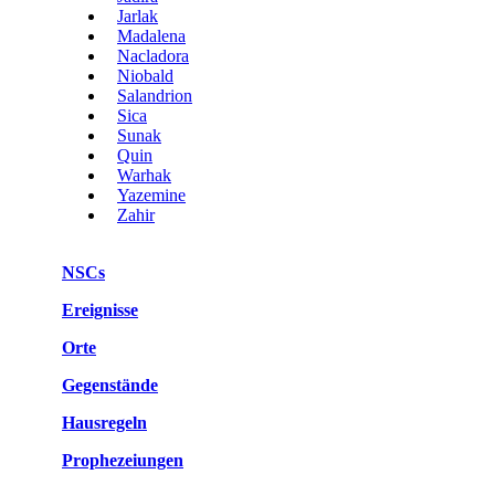
Jarlak
Madalena
Nacladora
Niobald
Salandrion
Sica
Sunak
Quin
Warhak
Yazemine
Zahir
NSCs
Ereignisse
Orte
Gegenstände
Hausregeln
Prophezeiungen