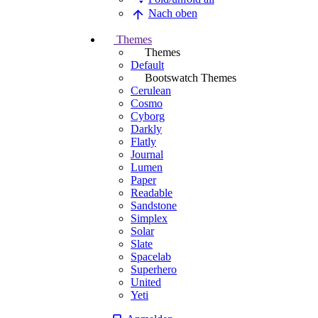
Nach oben
Themes
Themes
Default
Bootswatch Themes
Cerulean
Cosmo
Cyborg
Darkly
Flatly
Journal
Lumen
Paper
Readable
Sandstone
Simplex
Solar
Slate
Spacelab
Superhero
United
Yeti