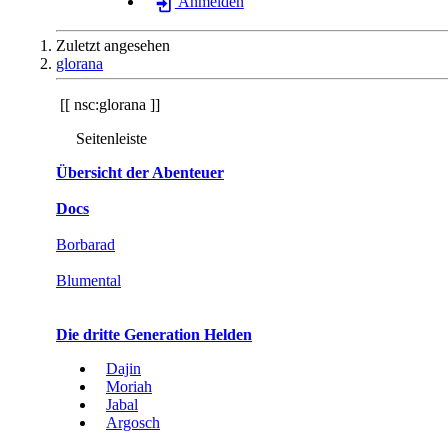
Anmelden
Zuletzt angesehen
glorana
nsc:glorana
Seitenleiste
Übersicht der Abenteuer
Docs
Borbarad
Blumental
Die dritte Generation Helden
Dajin
Moriah
Jabal
Argosch