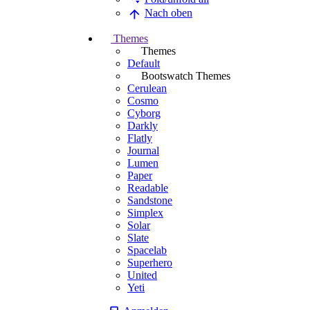
Nach oben
Themes
Themes
Default
Bootswatch Themes
Cerulean
Cosmo
Cyborg
Darkly
Flatly
Journal
Lumen
Paper
Readable
Sandstone
Simplex
Solar
Slate
Spacelab
Superhero
United
Yeti