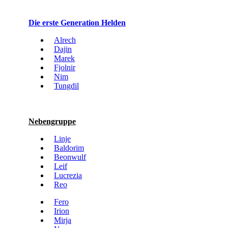
Die erste Generation Helden
Alrech
Dajin
Marek
Fjolnir
Nim
Tungdil
Nebengruppe
Linje
Baldorim
Beonwulf
Leif
Lucrezia
Reo
Fero
Irion
Mirja