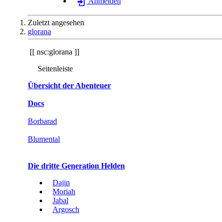
Anmelden
Zuletzt angesehen
glorana
nsc:glorana
Seitenleiste
Übersicht der Abenteuer
Docs
Borbarad
Blumental
Die dritte Generation Helden
Dajin
Moriah
Jabal
Argosch