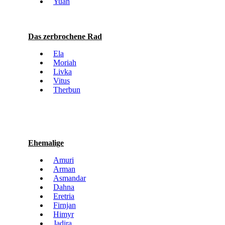
Yuan
Das zerbrochene Rad
Ela
Moriah
Livka
Vitus
Therbun
Ehemalige
Amuri
Arman
Asmandar
Dahna
Eretria
Firnjan
Himyr
Jadira