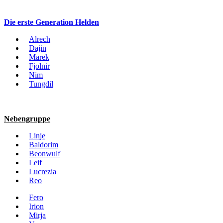
Die erste Generation Helden
Alrech
Dajin
Marek
Fjolnir
Nim
Tungdil
Nebengruppe
Linje
Baldorim
Beonwulf
Leif
Lucrezia
Reo
Fero
Irion
Mirja