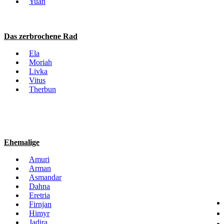
Yuan
Das zerbrochene Rad
Ela
Moriah
Livka
Vitus
Therbun
Ehemalige
Amuri
Arman
Asmandar
Dahna
Eretria
Firnjan
Himyr
Jadira