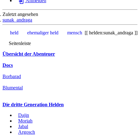
Anmelden
Zuletzt angesehen
sunak_andraga
held
ehemaliger held
mensch
helden:sunak_andraga
Seitenleiste
Übersicht der Abenteuer
Docs
Borbarad
Blumental
Die dritte Generation Helden
Dajin
Moriah
Jabal
Argosch