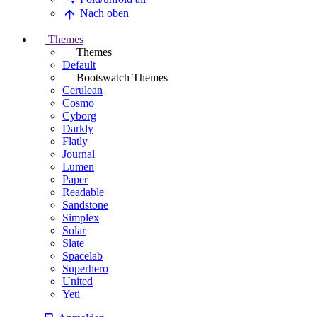
Nach oben
Themes
Themes
Default
Bootswatch Themes
Cerulean
Cosmo
Cyborg
Darkly
Flatly
Journal
Lumen
Paper
Readable
Sandstone
Simplex
Solar
Slate
Spacelab
Superhero
United
Yeti