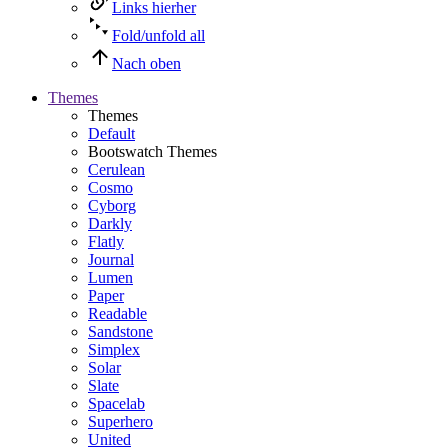
Links hierher
Fold/unfold all
Nach oben
Themes
Themes
Default
Bootswatch Themes
Cerulean
Cosmo
Cyborg
Darkly
Flatly
Journal
Lumen
Paper
Readable
Sandstone
Simplex
Solar
Slate
Spacelab
Superhero
United