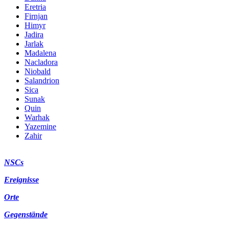
Eretria
Firnjan
Himyr
Jadira
Jarlak
Madalena
Nacladora
Niobald
Salandrion
Sica
Sunak
Quin
Warhak
Yazemine
Zahir
NSCs
Ereignisse
Orte
Gegenstände