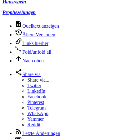
Hausregeln
Prophezeiungen
Quelltext anzeigen
Ältere Versionen
Links hierher
Fold/unfold all
Nach oben
Share via
Share via...
Twitter
LinkedIn
Facebook
Pinterest
Telegram
WhatsApp
Yammer
Reddit
Letzte Änderungen