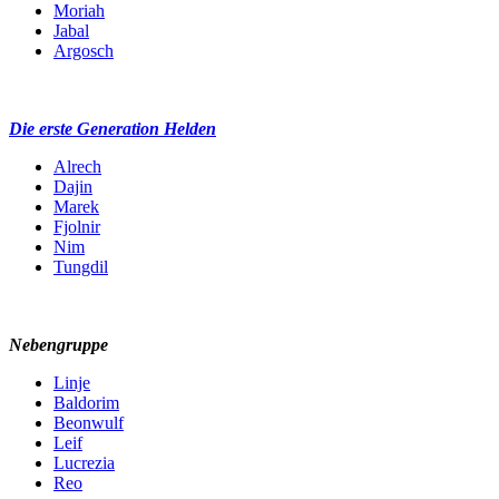
Moriah
Jabal
Argosch
Die erste Generation Helden
Alrech
Dajin
Marek
Fjolnir
Nim
Tungdil
Nebengruppe
Linje
Baldorim
Beonwulf
Leif
Lucrezia
Reo