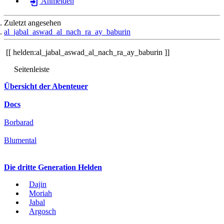
Anmelden
Zuletzt angesehen
al_jabal_aswad_al_nach_ra_ay_baburin
helden:al_jabal_aswad_al_nach_ra_ay_baburin
Seitenleiste
Übersicht der Abenteuer
Docs
Borbarad
Blumental
Die dritte Generation Helden
Dajin
Moriah
Jabal
Argosch