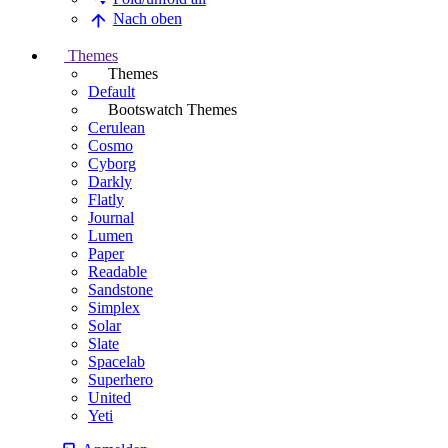
Nach oben
Themes
Themes
Default
Bootswatch Themes
Cerulean
Cosmo
Cyborg
Darkly
Flatly
Journal
Lumen
Paper
Readable
Sandstone
Simplex
Solar
Slate
Spacelab
Superhero
United
Yeti