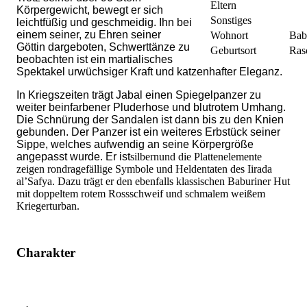
Eltern
Körpergewicht, bewegt er sich
Sonstiges
leichtfüßig und geschmeidig. Ihn bei
einem seiner, zu Ehren seiner
Wohnort
Bab
Göttin dargeboten, Schwerttänze zu
Geburtsort
Ras
beobachten ist ein martialisches
Spektakel urwüchsiger Kraft und katzenhafter Eleganz.
In Kriegszeiten trägt Jabal einen Spiegelpanzer zu
weiter beinfarbener Pluderhose und blutrotem Umhang.
Die Schnürung der Sandalen ist dann bis zu den Knien
gebunden. Der Panzer ist ein weiteres Erbstück seiner
Sippe, welches aufwendig an seine Körpergröße
angepasst wurde. Er ist
silbern
und die Plattenelemente
zeigen rondragefällige Symbole und Heldentaten des Iirada
al’Safya. Dazu trägt er den ebenfalls klassischen Baburiner Hut
mit doppeltem rotem Rossschweif und schmalem weißem
Kriegerturban.
Charakter