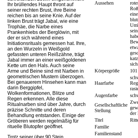
Aussehen
rot
Ihr brüllendes Haupt thront auf
Roß
seiner rechten Brust, ihre Beine
eine
reichen bis an seine Knie. Auf der
blut
linken Brust trägt Jabal, wie eine
Umh
Trophäe, die Narbe eines
sei
Prankenhiebs der Berglöwin, mit
hab
der er sich während eines
Bew
Initiationsrituals gemessen hat. Ihre,
etw
an den Wurzeln in Weißgold
ges
gefassten unteren Reißzähne, trägt
katz
Jabal immer an einer weißgoldenen
sich
Kette um den Hals. Auch seine
Körpergröße
101
Arme und Beine sind mit Narben in
geometrischen Mustern überzogen.
schw
Bei genauerem Hinsehen kann man
Haarfarbe
Reg
darin Berggipfel,
rasi
Wolkenformationen, Blitze und
Augenfarbe
sch
Regen erkennen. Alle diese
Zwe
Ritualnarben sind über Jahre, durch
Gesellschaftliche
gew
präzise Schnitte und deren
Stellung
der
Behandlung entstanden. Einige der
Titel
Ritt
Gröberen werden regelmäßig für
rituelle Blutopfer geöffnet.
Familie
Familienstand
Trotz seiner über 90 Stein