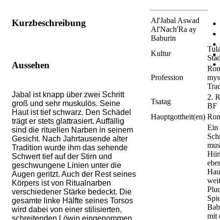
Al'Jabal Aswad
Kurzbeschreibung
Al'Nach'Ra ay
Baburin
Tul
Kultur
Stad
Aussehen
Ron
Profession
mys
Trad
Jabal ist knapp über zwei Schritt
2. 
Tsatag
groß und sehr muskulös. Seine
BF
Haut ist tief schwarz. Den Schädel
Hauptgottheit(en)
Ron
trägt er stets glattrasiert. Auffällig
Ein
sind die rituellen Narben in seinem
Schr
Gesicht. Nach Jahrtausende alter
mus
Tradition wurde ihm das sehende
Hün
Schwert tief auf der Stirn und
ebe
geschwungene Linien unter die
Haut
Augen geritzt. Auch der Rest seines
wei
Körpers ist von Ritualnarben
Plu
verschiedener Stärke bedeckt. Die
Spi
gesamte linke Hälfte seines Torsos
Bab
wird dabei von einer stilisierten,
mit
schreitenden Löwin eingenommen.