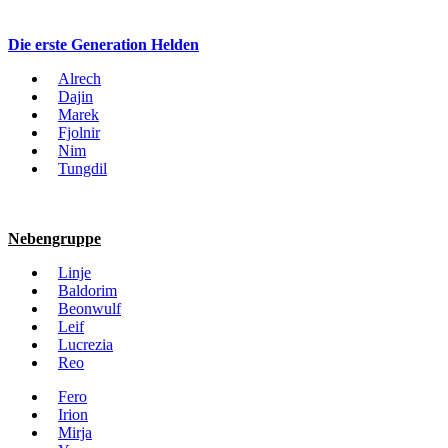
Die erste Generation Helden
Alrech
Dajin
Marek
Fjolnir
Nim
Tungdil
Nebengruppe
Linje
Baldorim
Beonwulf
Leif
Lucrezia
Reo
Fero
Irion
Mirja