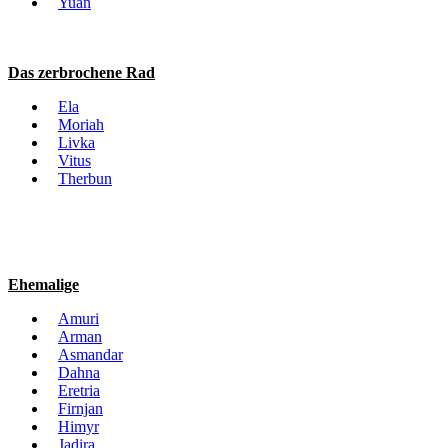
Yuan
Das zerbrochene Rad
Ela
Moriah
Livka
Vitus
Therbun
Ehemalige
Amuri
Arman
Asmandar
Dahna
Eretria
Firnjan
Himyr
Jadira