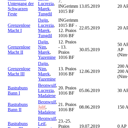
7.
Untergang der
Lucrezia
,
INGerimm
13.05.2019
20 A
Schwarzen
Marek
,
1015 BF
Feste
Tungdil
Dajin
,
INGerimm
Grenzenlose
Lucrezia
,
1015 BF -
22.05.2019
20 A
Macht I
Marek
,
12. Praios
Tungdil
1016 BF
Dajin
,
12. Praios
50 AP
Grenzenlose
Nim
,
- 13.
30.05.2019
AP
Macht II
Marek
,
Praios
(Nim
Yazemine
1016 BF
Dajin
,
200 
Grenzenlose
Nim
,
13. Praios
12.06.2019
200 
Macht III
Marek
,
1016 BF
(Nim
Yazemine
Beonwulf
,
Bastrabuns
20. Praios
Lucrezia
,
05.06.2019
30 A
Bann I
1016 BF
Madalene
Beonwulf
,
Bastrabuns
21. Praios
Jalif
,
08.06.2019
150 
Bann II
1016 BF
Madalene
Beonwulf
,
23.-25.
Bastrabuns
Leif
,
Praios
19.07.2019
0 AP