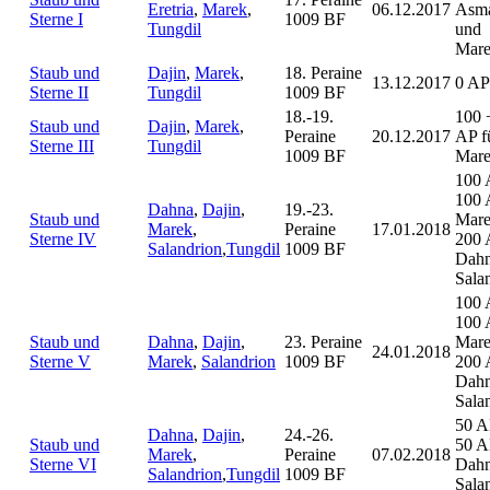
Eretria
,
Marek
,
06.12.2017
Asm
Sterne I
1009 BF
Tungdil
und
Mar
Staub und
Dajin
,
Marek
,
18. Peraine
13.12.2017
0 AP
Sterne II
Tungdil
1009 BF
18.-19.
100 
Staub und
Dajin
,
Marek
,
Peraine
20.12.2017
AP f
Sterne III
Tungdil
1009 BF
Mar
100 
100 
Dahna
,
Dajin
,
19.-23.
Staub und
Mare
Marek
,
Peraine
17.01.2018
Sterne IV
200 
Salandrion
,
Tungdil
1009 BF
Dah
Sala
100 
100 
Staub und
Dahna
,
Dajin
,
23. Peraine
Mare
24.01.2018
Sterne V
Marek
,
Salandrion
1009 BF
200 
Dah
Sala
50 A
Dahna
,
Dajin
,
24.-26.
Staub und
50 A
Marek
,
Peraine
07.02.2018
Sterne VI
Dah
Salandrion
,
Tungdil
1009 BF
Sala