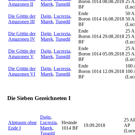
Boron 1014
08.08.2018
25 A
Amazonen II
Marek
,
Tungdil
BF
(Luc
Ende
50 A
Die Göttin der
Dajin
,
Lucrezia
,
Boron 1014
16.08.2018
50 A
Amazonen III
Marek
,
Tungdil
BF
(Luc
Ende
25 A
Die Göttin der
Dajin
,
Lucrezia
,
Boron 1014
29.08.2018
25 A
Amazonen IV
Marek
,
Tungdil
BF
(Luc
Ende
25 A
Die Göttin der
Dajin
,
Lucrezia
,
Boron 1014
05.09.2018
25 A
Amazonen V
Marek
,
Tungdil
BF
(Luc
Ende
100 
Die Göttin der
Dajin
,
Lucrezia
,
Boron 1014
12.09.2018
100 
Amazonen VI
Marek
,
Tungdil
BF
(Luc
Die Sieben Gezeichneten I
Dajin
,
25 AP
Alptraum ohne
Lucrezia
,
Hesinde
19.09.2018
AP
Ende I
Marek
,
1014 BF
(Lucr
Tungdil