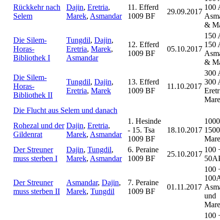
Rückkehr nach
Dajin
,
Eretria
,
11. Efferd
100 
29.09.2017
Selem
Marek
,
Asmandar
1009 BF
Asm
& M
150 
Die Silem-
Tungdil
,
Dajin
,
12. Efferd
150 
Horas-
Eretria
,
Marek
,
05.10.2017
1009 BF
Asm
Bibliothek I
Asmandar
& M
300 
Die Silem-
Tungdil
,
Dajin
,
13. Efferd
300 
Horas-
11.10.2017
Eretria
,
Marek
1009 BF
Eret
Bibliothek II
Mar
Die Flucht aus Selem und danach
1. Hesinde
1000
Rohezal und der
Dajin
,
Eretria
,
- 15. Tsa
18.10.2017
1500
Gildenrat
Marek
,
Asmandar
1009 BF
Mar
Der Streuner
Dajin
,
Tungdil
,
6. Peraine
100 
25.10.2017
muss sterben I
Marek
,
Asmandar
1009 BF
50A
100 
100
Der Streuner
Asmandar
,
Dajin
,
7. Peraine
01.11.2017
Asm
muss sterben II
Marek
,
Tungdil
1009 BF
und
Mar
100 