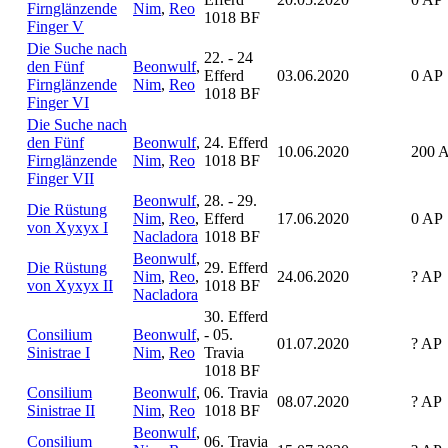
Firnglänzende
Nim
,
Reo
1018 BF
Finger V
Die Suche nach
22. - 24
den Fünf
Beonwulf
,
Efferd
03.06.2020
0 AP
Firnglänzende
Nim
,
Reo
1018 BF
Finger VI
Die Suche nach
den Fünf
Beonwulf
,
24. Efferd
10.06.2020
200 
Firnglänzende
Nim
,
Reo
1018 BF
Finger VII
Beonwulf
,
28. - 29.
Die Rüstung
Nim
,
Reo
,
Efferd
17.06.2020
0 AP
von Xyxyx I
Nacladora
1018 BF
Beonwulf
,
Die Rüstung
29. Efferd
Nim
,
Reo
,
24.06.2020
? AP
von Xyxyx II
1018 BF
Nacladora
30. Efferd
Consilium
Beonwulf
,
- 05.
01.07.2020
? AP
Sinistrae I
Nim
,
Reo
Travia
1018 BF
Consilium
Beonwulf
,
06. Travia
08.07.2020
? AP
Sinistrae II
Nim
,
Reo
1018 BF
Beonwulf
,
Consilium
06. Travia