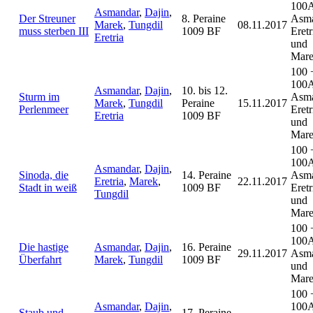
100
Asmandar
,
Dajin
,
Der Streuner
8. Peraine
Asma
Marek
,
Tungdil
08.11.2017
muss sterben III
1009 BF
Eretr
Eretria
und
Mar
100 
100
Asmandar
,
Dajin
,
10. bis 12.
Sturm im
Asma
Marek
,
Tungdil
Peraine
15.11.2017
Perlenmeer
Eretr
Eretria
1009 BF
und
Mar
100 
100
Asmandar
,
Dajin
,
Sinoda, die
14. Peraine
Asma
Eretria
,
Marek
,
22.11.2017
Stadt in weiß
1009 BF
Eretr
Tungdil
und
Mar
100 
100
Die hastige
Asmandar
,
Dajin
,
16. Peraine
29.11.2017
Asm
Überfahrt
Marek
,
Tungdil
1009 BF
und
Mar
100 
Asmandar
,
Dajin
,
100
Staub und
17. Peraine