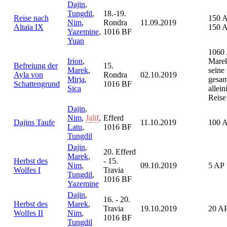
Dajin
,
Tungdil
,
18.-19.
Reise nach
150 
Nim
,
Rondra
11.09.2019
Altaïa IX
150 
Yazemine
,
1016 BF
Yuan
1060 
Irion
,
Marek
Befreiung der
15.
Marek
,
seine
Ayla von
Rondra
02.10.2019
Mirja
,
gesam
Schattengrund
1016 BF
Sica
allein
Reise
Dajin
,
Nim
,
Jalif
,
Efferd
Dajins Taufe
11.10.2019
100 
Latu
,
1016 BF
Tungdil
Dajin
,
20. Efferd
Marek
,
Herbst des
- 15.
Nim
,
09.10.2019
5 AP
Wolfes I
Travia
Tungdil
,
1016 BF
Yazemine
Dajin
,
16. - 20.
Herbst des
Marek
,
Travia
19.10.2019
20 A
Wolfes II
Nim
,
1016 BF
Tungdil