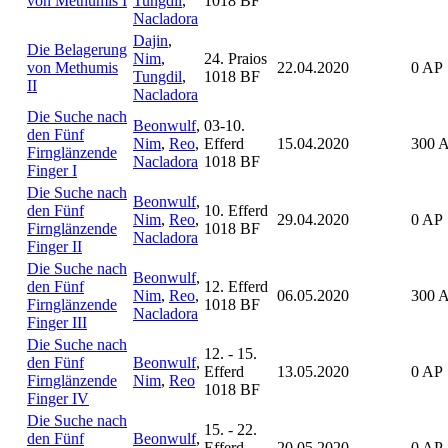
von Methumis I
Tungdil
,
1018 BF
Nacladora
Dajin
,
Die Belagerung
Nim
,
24. Praios
von Methumis
22.04.2020
0 AP
Tungdil
,
1018 BF
II
Nacladora
Die Suche nach
Beonwulf
,
03-10.
den Fünf
Nim
,
Reo
,
Efferd
15.04.2020
300 
Firnglänzende
Nacladora
1018 BF
Finger I
Die Suche nach
Beonwulf
,
den Fünf
10. Efferd
Nim
,
Reo
,
29.04.2020
0 AP
Firnglänzende
1018 BF
Nacladora
Finger II
Die Suche nach
Beonwulf
,
den Fünf
12. Efferd
Nim
,
Reo
,
06.05.2020
300 
Firnglänzende
1018 BF
Nacladora
Finger III
Die Suche nach
12. - 15.
den Fünf
Beonwulf
,
Efferd
13.05.2020
0 AP
Firnglänzende
Nim
,
Reo
1018 BF
Finger IV
Die Suche nach
15. - 22.
den Fünf
Beonwulf
,
Efferd
20.05.2020
0 AP