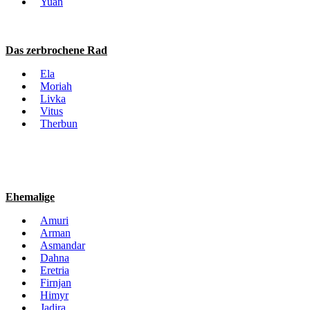
Yuan
Das zerbrochene Rad
Ela
Moriah
Livka
Vitus
Therbun
Ehemalige
Amuri
Arman
Asmandar
Dahna
Eretria
Firnjan
Himyr
Jadira