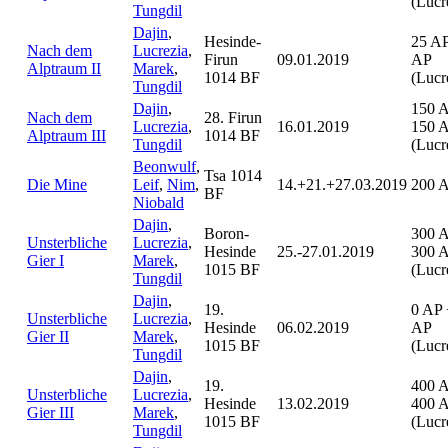
(Lucr
Tungdil
Dajin
,
Hesinde-
25 AP
Nach dem
Lucrezia
,
Firun
09.01.2019
AP
Alptraum II
Marek
,
1014 BF
(Lucr
Tungdil
Dajin
,
150 
Nach dem
28. Firun
Lucrezia
,
16.01.2019
150 
Alptraum III
1014 BF
Tungdil
(Lucr
Beonwulf
,
Tsa 1014
Die Mine
Leif
,
Nim
,
14.+21.+27.03.2019
200 
BF
Niobald
Dajin
,
Boron-
300 
Unsterbliche
Lucrezia
,
Hesinde
25.-27.01.2019
300 
Gier I
Marek
,
1015 BF
(Lucr
Tungdil
Dajin
,
19.
0 AP 
Unsterbliche
Lucrezia
,
Hesinde
06.02.2019
AP
Gier II
Marek
,
1015 BF
(Lucr
Tungdil
Dajin
,
19.
400 
Unsterbliche
Lucrezia
,
Hesinde
13.02.2019
400 
Gier III
Marek
,
1015 BF
(Lucr
Tungdil