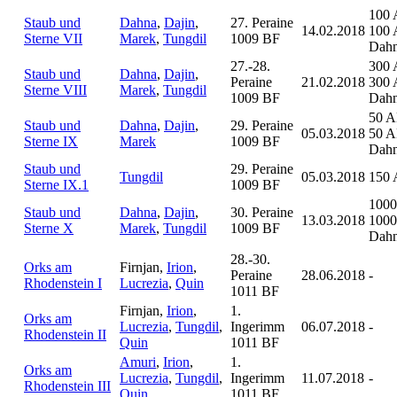
100 
Staub und
Dahna
,
Dajin
,
27. Peraine
14.02.2018
100 
Sterne VII
Marek
,
Tungdil
1009 BF
Dah
27.-28.
300 
Staub und
Dahna
,
Dajin
,
Peraine
21.02.2018
300 
Sterne VIII
Marek
,
Tungdil
1009 BF
Dah
50 A
Staub und
Dahna
,
Dajin
,
29. Peraine
05.03.2018
50 A
Sterne IX
Marek
1009 BF
Dah
Staub und
29. Peraine
Tungdil
05.03.2018
150 
Sterne IX.1
1009 BF
1000
Staub und
Dahna
,
Dajin
,
30. Peraine
13.03.2018
1000
Sterne X
Marek
,
Tungdil
1009 BF
Dah
28.-30.
Orks am
Firnjan,
Irion
,
Peraine
28.06.2018
-
Rhodenstein I
Lucrezia
,
Quin
1011 BF
Firnjan,
Irion
,
1.
Orks am
Lucrezia
,
Tungdil
,
Ingerimm
06.07.2018
-
Rhodenstein II
Quin
1011 BF
Amuri
,
Irion
,
1.
Orks am
Lucrezia
,
Tungdil
,
Ingerimm
11.07.2018
-
Rhodenstein III
Quin
1011 BF