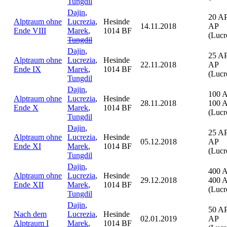
Tungdil
Dajin
,
20 AP
Alptraum ohne
Lucrezia
,
Hesinde
14.11.2018
AP
Ende VIII
Marek
,
1014 BF
(Lucr
Tungdil
Dajin
,
25 AP
Alptraum ohne
Lucrezia
,
Hesinde
22.11.2018
AP
Ende IX
Marek
,
1014 BF
(Lucr
Tungdil
Dajin
,
100 
Alptraum ohne
Lucrezia
,
Hesinde
28.11.2018
100 
Ende X
Marek
,
1014 BF
(Lucr
Tungdil
Dajin
,
25 AP
Alptraum ohne
Lucrezia
,
Hesinde
05.12.2018
AP
Ende XI
Marek
,
1014 BF
(Lucr
Tungdil
Dajin
,
400 
Alptraum ohne
Lucrezia
,
Hesinde
29.12.2018
400 
Ende XII
Marek
,
1014 BF
(Lucr
Tungdil
Dajin
,
50 AP
Nach dem
Lucrezia
,
Hesinde
02.01.2019
AP
Alptraum I
Marek
,
1014 BF