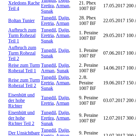
Tungdil
,
Dajin
,
Xeledons Rache
21. Phex
Eretira
,
Arman
,
17.05.2017
200 
Teil 4
1007 BF
Sunak
Tungdil
,
Dajin
,
28. Phex
Boltan Tunier
22.05.2017
150 
Eretria
,
Arman
1007 BF
Aufbruch zum
Tungdil
,
Dajin
,
1. Peraine
Turm Rohezal
Eretria
,
Arman
,
29.05.2017
100 
1007 BF
Teil 1
Sunak
Aufbruch zum
Tungdil
,
Dajin
,
1. Peraine
Turm Rohezal
07.06.2017
100 
Sunak
1007 BF
Teil 2
Reise zum Turm
Tungdil
,
Dajin
,
2. Peraine
14.06.2017
100 
Rohezal Teil 1
Arman
,
Sunak
1007 BF
Tungdil
,
Dajin
,
2./8.
Reise zum Turm
Eretria
,
Arman
,
Peraine
19.06.2017
150 
Rohezal Teil 2
Sunak
1007 BF
Eisenhütt und
Tungdil
,
Dajin
,
9. Peraine
der hohe
03.07.2017
200 
Eretria
,
Arman
1007 BF
Richter
Eisenhütt und
Tungdil
,
Dajin
,
9. Peraine
der hohe
Eretira
,
Arman
,
12.07.2017
300 
1007 BF
Richter Teil 2
Sunak
Tungdil
,
Dajin
,
Der Unsichtbare
9. Peraine
Eretria
,
Arman
,
12.07.2017
200 