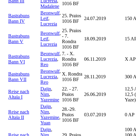
Bann III
Lucrezia
,
1016 BF
Madalene
Beonwulf
,
Bastrabuns
25. Praios
Leif
,
24.07.2019
150 
Bann IV
1016 BF
Lucrezia
25. Praios
Beonwulf
,
Bastrabuns
- 7.
Leif
,
18.09.2019
15 A
Bann V
Rondra
Lucrezia
1016 BF
Beonwulf
,
7. - X.
Bastrabuns
Lucrezia
,
Rondra
06.11.2019
X AP
Bann VI
Reo
1016 BF
Beonwulf
,
Bastrabuns
X. Rondra
Lucrezia
,
28.11.2019
300 
Bann VII
1016 BF
Reo
Dajin
,
22. - 27.
12,5 
Reise nach
Nim
,
Praios
26.06.2019
12,5 
Altaïa I
Yazemine
1016 BF
Yaze)
Dajin
,
28.-29.
Reise nach
Nim
,
Praios
03.07.2019
0 AP
Altaïa II
Yazemine
,
1016 BF
Yuan
Dajin
,
100 
Reise nach
Nim
,
29. Praios
100 