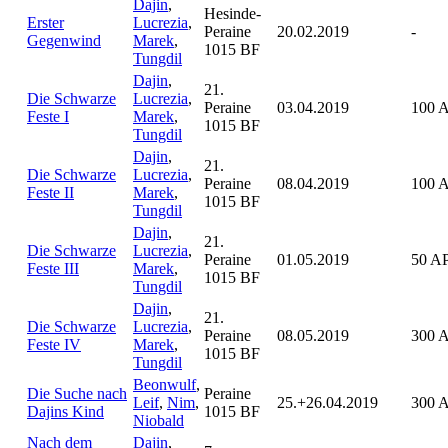
Dajin
,
Hesinde-
Erster
Lucrezia
,
Peraine
20.02.2019
-
Gegenwind
Marek
,
1015 BF
Tungdil
Dajin
,
21.
Die Schwarze
Lucrezia
,
Peraine
03.04.2019
100 
Feste I
Marek
,
1015 BF
Tungdil
Dajin
,
21.
Die Schwarze
Lucrezia
,
Peraine
08.04.2019
100 
Feste II
Marek
,
1015 BF
Tungdil
Dajin
,
21.
Die Schwarze
Lucrezia
,
Peraine
01.05.2019
50 A
Feste III
Marek
,
1015 BF
Tungdil
Dajin
,
21.
Die Schwarze
Lucrezia
,
Peraine
08.05.2019
300 
Feste IV
Marek
,
1015 BF
Tungdil
Beonwulf
,
Die Suche nach
Peraine
Leif
,
Nim
,
25.+26.04.2019
300 
Dajins Kind
1015 BF
Niobald
Nach dem
Dajin
,