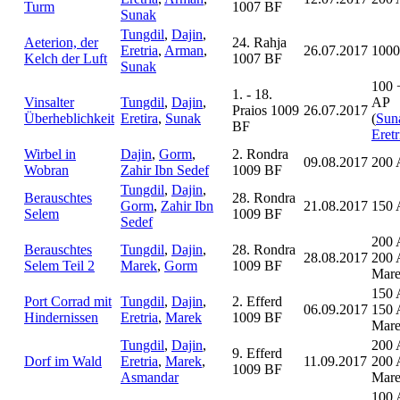
Turm
1007 BF
Sunak
Tungdil
,
Dajin
,
Aeterion, der
24. Rahja
Eretria
,
Arman
,
26.07.2017
1000
Kelch der Luft
1007 BF
Sunak
100 
1. - 18.
Vinsalter
Tungdil
,
Dajin
,
AP
Praios 1009
26.07.2017
Überheblichkeit
Eretira
,
Sunak
(
Sun
BF
Eretr
Wirbel in
Dajin
,
Gorm
,
2. Rondra
09.08.2017
200 
Wobran
Zahir Ibn Sedef
1009 BF
Tungdil
,
Dajin
,
Berauschtes
28. Rondra
Gorm
,
Zahir Ibn
21.08.2017
150 
Selem
1009 BF
Sedef
200 
Berauschtes
Tungdil
,
Dajin
,
28. Rondra
28.08.2017
200 
Selem Teil 2
Marek
,
Gorm
1009 BF
Mar
150 
Port Corrad mit
Tungdil
,
Dajin
,
2. Efferd
06.09.2017
150 
Hindernissen
Eretria
,
Marek
1009 BF
Mar
Tungdil
,
Dajin
,
200 
9. Efferd
Dorf im Wald
Eretria
,
Marek
,
11.09.2017
200 
1009 BF
Asmandar
Mar
100 