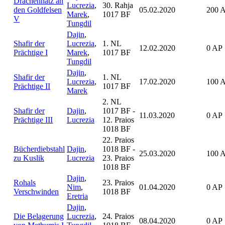
Drachenhatz an
Lucrezia
,
30. Rahja
den Goldfelsen
05.02.2020
200 
Marek
,
1017 BF
V
Tungdil
Dajin
,
Shafir der
Lucrezia
,
1. NL
12.02.2020
0 AP
Prächtige I
Marek
,
1017 BF
Tungdil
Dajin
,
Shafir der
1. NL
Lucrezia
,
17.02.2020
100 
Prächtige II
1017 BF
Marek
2. NL
Shafir der
Dajin
,
1017 BF -
11.03.2020
0 AP
Prächtige III
Lucrezia
12. Praios
1018 BF
22. Praios
Bücherdiebstahl
Dajin
,
1018 BF -
25.03.2020
100 
zu Kuslik
Lucrezia
23. Praios
1018 BF
Dajin
,
Rohals
23. Praios
Nim
,
01.04.2020
0 AP
Verschwinden
1018 BF
Eretria
Dajin
,
Die Belagerung
Lucrezia
,
24. Praios
08.04.2020
0 AP