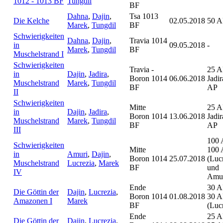
1012 - 1013 BF
Tungdil
BF
Dahna
,
Dajin
,
Tsa 1013
Die Kelche
02.05.2018
50 A
Marek
,
Tungdil
BF
Schwierigkeiten
Dahna
,
Dajin
,
Travia 1014
in
09.05.2018
-
Marek
,
Tungdil
BF
Muschelstrand I
Schwierigkeiten
Travia -
25 A
in
Dajin
,
Jadira
,
Boron 1014
06.06.2018
Jadi
Muschelstrand
Marek
,
Tungdil
BF
AP
II
Schwierigkeiten
Mitte
25 A
in
Dajin
,
Jadira
,
Boron 1014
13.06.2018
Jadi
Muschelstrand
Marek
,
Tungdil
BF
AP
III
100 
Schwierigkeiten
Mitte
100 
in
Amuri
,
Dajin
,
Boron 1014
25.07.2018
(Luc
Muschelstrand
Lucrezia
,
Marek
BF
und
IV
Amur
Ende
30 A
Die Göttin der
Dajin
,
Lucrezia
,
Boron 1014
01.08.2018
30 A
Amazonen I
Marek
BF
(Luc
Ende
25 A
Die Göttin der
Dajin
,
Lucrezia
,