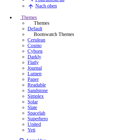
Nach oben
Themes
Themes
Default
Bootswatch Themes
Cerulean
Cosmo
Cyborg
Darkly
Flatly
Journal
Lumen
Paper
Readable
Sandstone
Simplex
Solar
Slate
Spacelab
Superhero
United
Yeti