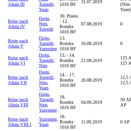
31.07.2019
Altaïa III
Tungdil
,
1016 BF
(Nim
Yuan
Yuan
30. Praios
Dajin
,
Reise nach
- 12.
Nim
,
07.08.2019
0
Altaïa IV
Rondra
Tungdil
1016 BF
Dajin
,
13.
Reise nach
Tungdil
,
Rondra
16.08.2019
0
Altaïa V
Yazemine
1016 BF
Dajin
,
13. - 14.
Reise nach
125 
Tungdil
,
Rondra
21.08.2019
Altaïa VI
125 
Nim
1016 BF
Dajin
,
14. - 17.
Reise nach
Tungdil
,
12,5 
Rondra
26.08.2019
Altaïa VII
Nim
,
12,5
1016 BF
Yuan
Dajin
,
18.
Reise nach
Tungdil
,
50 AP
Rondra
04.09.2019
Altaïa VIII
Nim
,
AP
1016 BF
Yazemine
18.
Reise nach
Yazemine
,
Rondra
11.09.2019
0 AP
Altaïa VIII.1
Yuan
1016 BF