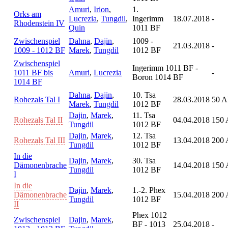
Amuri
,
Irion
,
1.
Orks am
Lucrezia
,
Tungdil
,
Ingerimm
18.07.2018
-
Rhodenstein IV
Quin
1011 BF
Zwischenspiel
Dahna
,
Dajin
,
1009 -
21.03.2018
-
1009 - 1012 BF
Marek
,
Tungdil
1012 BF
Zwischenspiel
Ingerimm 1011 BF -
1011 BF bis
Amuri
,
Lucrezia
-
Boron 1014 BF
1014 BF
Dahna
,
Dajin
,
10. Tsa
Rohezals Tal I
28.03.2018
50 A
Marek
,
Tungdil
1012 BF
Dajin
,
Marek
,
11. Tsa
Rohezals Tal II
04.04.2018
150 
Tungdil
1012 BF
Dajin
,
Marek
,
12. Tsa
Rohezals Tal III
13.04.2018
200 
Tungdil
1012 BF
In die
Dajin
,
Marek
,
30. Tsa
Dämonenbrache
14.04.2018
150 
Tungdil
1012 BF
I
In die
Dajin
,
Marek
,
1.-2. Phex
Dämonenbrache
15.04.2018
200 
Tungdil
1012 BF
II
Phex 1012
Zwischenspiel
Dajin
,
Marek
,
BF - 1013
25.04.2018
-