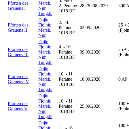
5. Phex -
Pforten des
Marek
,
2. Peraine
28.-30.08.2020
300 
Grauens I
Nim
,
1018 BF
Tungdil
Dajin
,
2. - 4.
Pforten des
Fjolnir
,
25 + 
Peraine
02.09.2020
Grauens II
Marek
,
(Fjol
1018 BF
Nim
Dajin
,
Fjolnir
,
4. - 10.
Pforten des
25 + 
Marek
,
Peraine
09.09.2020
Grauens III
(Fjol
Nim
,
1018 BF
Tungdil
Dajin
,
Fjolnir
,
10. - 11.
Pforten des
Marek
,
Peraine
18.09.2020
0 AP
Grauens IV
Nim
,
1018 BF
Tungdil
Dajin
,
Fjolnir
,
10. - 11.
Pforten des
100 +
Marek
,
Peraine
25.09.2020
Grauens V
(Fjol
Nim
,
1018 BF
Tungdil
Dajin
,
100 +
Fjolnir
,
11. - 16.