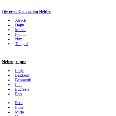
Die erste Generation Helden
Alrech
Dajin
Marek
Fjolnir
Nim
Tungdil
Nebengruppe
Linje
Baldorim
Beonwulf
Leif
Lucrezia
Reo
Fero
Irion
Mirja