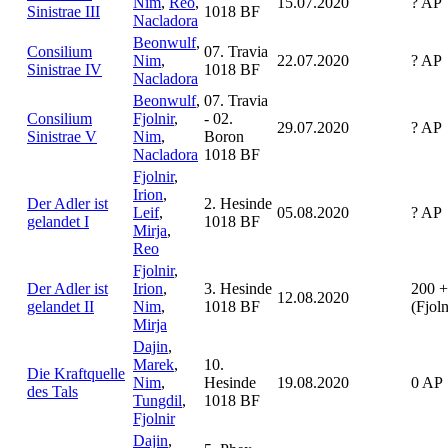
Nim
,
Reo
,
15.07.2020
? AP
Sinistrae III
1018 BF
Nacladora
Beonwulf
,
Consilium
07. Travia
Nim
,
22.07.2020
? AP
Sinistrae IV
1018 BF
Nacladora
Beonwulf
,
07. Travia
Consilium
Fjolnir
,
- 02.
29.07.2020
? AP
Sinistrae V
Nim
,
Boron
Nacladora
1018 BF
Fjolnir
,
Irion
,
Der Adler ist
2. Hesinde
Leif
,
05.08.2020
? AP
gelandet I
1018 BF
Mirja
,
Reo
Fjolnir
,
Der Adler ist
Irion
,
3. Hesinde
200 +
12.08.2020
gelandet II
Nim
,
1018 BF
(Fjol
Mirja
Dajin
,
Marek
,
10.
Die Kraftquelle
Nim
,
Hesinde
19.08.2020
0 AP
des Tals
Tungdil
,
1018 BF
Fjolnir
Dajin
,