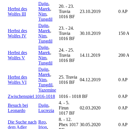
Dajin
,
20. - 23.
Herbst des
Marek
,
Travia
23.10.2019
0 AP
Wolfes III
Nim
,
1016 BF
Tungdil
Dajin
,
23. - 24.
Herbst des
Marek
,
Travia
30.10.2019
150 
Wolfes IV
Nim
,
1016 BF
Tungdil
Dajin
,
24. - 25.
Herbst des
Marek
,
Travia
14.11.2019
200 
Wolfes V
Nim
,
1016 BF
Tungdil
Dajin
,
Marek
,
Herbst des
25. Travia
Nim
,
04.12.2019
0 AP
Wolfes VI
1016 BF
Tungdil
,
Yazemine
Zwischenspiel 1016-1018
1016 - 1018 BF
0 AP
4. - 5.
Besuch bei
Dajin
,
Firun
02.03.2020
0 AP
Leonardo
Lucrezia
1017 BF
8. - 12.
Die Suche nach
Reo
,
Phex 1017
30.05.2020
0 AP
dem Adler
Irion
,