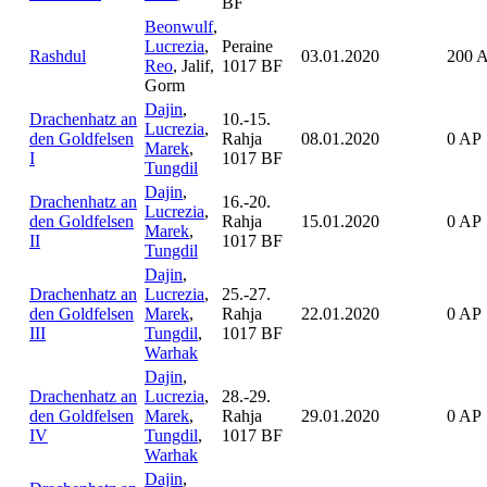
BF
Beonwulf
,
Lucrezia
,
Peraine
Rashdul
03.01.2020
200 
Reo
, Jalif,
1017 BF
Gorm
Dajin
,
Drachenhatz an
10.-15.
Lucrezia
,
den Goldfelsen
Rahja
08.01.2020
0 AP
Marek
,
I
1017 BF
Tungdil
Dajin
,
Drachenhatz an
16.-20.
Lucrezia
,
den Goldfelsen
Rahja
15.01.2020
0 AP
Marek
,
II
1017 BF
Tungdil
Dajin
,
Drachenhatz an
Lucrezia
,
25.-27.
den Goldfelsen
Marek
,
Rahja
22.01.2020
0 AP
III
Tungdil
,
1017 BF
Warhak
Dajin
,
Drachenhatz an
Lucrezia
,
28.-29.
den Goldfelsen
Marek
,
Rahja
29.01.2020
0 AP
IV
Tungdil
,
1017 BF
Warhak
Dajin
,