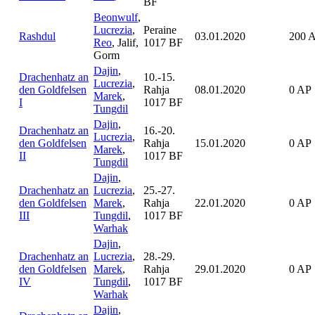
BF
Beonwulf
,
Lucrezia
,
Peraine
Rashdul
03.01.2020
200 
Reo
, Jalif,
1017 BF
Gorm
Dajin
,
Drachenhatz an
10.-15.
Lucrezia
,
den Goldfelsen
Rahja
08.01.2020
0 AP
Marek
,
I
1017 BF
Tungdil
Dajin
,
Drachenhatz an
16.-20.
Lucrezia
,
den Goldfelsen
Rahja
15.01.2020
0 AP
Marek
,
II
1017 BF
Tungdil
Dajin
,
Drachenhatz an
Lucrezia
,
25.-27.
den Goldfelsen
Marek
,
Rahja
22.01.2020
0 AP
III
Tungdil
,
1017 BF
Warhak
Dajin
,
Drachenhatz an
Lucrezia
,
28.-29.
den Goldfelsen
Marek
,
Rahja
29.01.2020
0 AP
IV
Tungdil
,
1017 BF
Warhak
Dajin
,