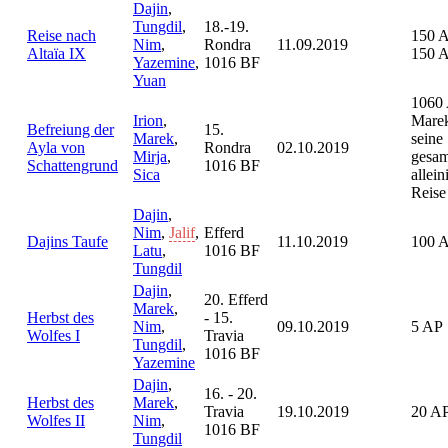
Dajin
,
Tungdil
,
18.-19.
Reise nach
150 
Nim
,
Rondra
11.09.2019
Altaïa IX
150 
Yazemine
,
1016 BF
Yuan
1060 
Irion
,
Marek
Befreiung der
15.
Marek
,
seine
Ayla von
Rondra
02.10.2019
Mirja
,
gesam
Schattengrund
1016 BF
Sica
allein
Reise
Dajin
,
Nim
,
Jalif
,
Efferd
Dajins Taufe
11.10.2019
100 
Latu
,
1016 BF
Tungdil
Dajin
,
20. Efferd
Marek
,
Herbst des
- 15.
Nim
,
09.10.2019
5 AP
Wolfes I
Travia
Tungdil
,
1016 BF
Yazemine
Dajin
,
16. - 20.
Herbst des
Marek
,
Travia
19.10.2019
20 A
Wolfes II
Nim
,
1016 BF
Tungdil