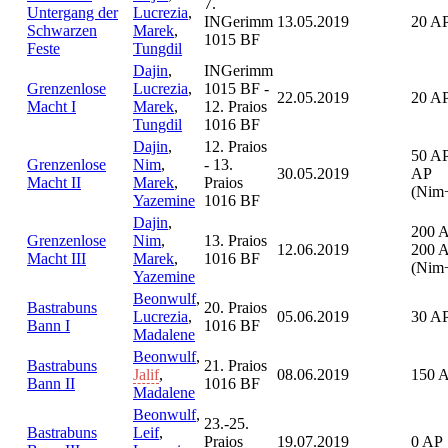
7.
Untergang der
Lucrezia
,
INGerimm
13.05.2019
20 A
Schwarzen
Marek
,
1015 BF
Feste
Tungdil
Dajin
,
INGerimm
Grenzenlose
Lucrezia
,
1015 BF -
22.05.2019
20 A
Macht I
Marek
,
12. Praios
Tungdil
1016 BF
Dajin
,
12. Praios
50 AP
Grenzenlose
Nim
,
- 13.
30.05.2019
AP
Macht II
Marek
,
Praios
(Nim
Yazemine
1016 BF
Dajin
,
200 
Grenzenlose
Nim
,
13. Praios
12.06.2019
200 
Macht III
Marek
,
1016 BF
(Nim
Yazemine
Beonwulf
,
Bastrabuns
20. Praios
Lucrezia
,
05.06.2019
30 A
Bann I
1016 BF
Madalene
Beonwulf
,
Bastrabuns
21. Praios
Jalif
,
08.06.2019
150 
Bann II
1016 BF
Madalene
Beonwulf
,
23.-25.
Bastrabuns
Leif
,
Praios
19.07.2019
0 AP