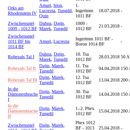
Amuri
,
Irion
,
1.
Orks am
Lucrezia
,
Tungdil
,
Ingerimm
18.07.2018
-
Rhodenstein IV
Quin
1011 BF
Zwischenspiel
Dahna
,
Dajin
,
1009 -
21.03.2018
-
1009 - 1012 BF
Marek
,
Tungdil
1012 BF
Zwischenspiel
Ingerimm 1011 BF -
1011 BF bis
Amuri
,
Lucrezia
-
Boron 1014 BF
1014 BF
Dahna
,
Dajin
,
10. Tsa
Rohezals Tal I
28.03.2018
50 A
Marek
,
Tungdil
1012 BF
Dajin
,
Marek
,
11. Tsa
Rohezals Tal II
04.04.2018
150 
Tungdil
1012 BF
Dajin
,
Marek
,
12. Tsa
Rohezals Tal III
13.04.2018
200 
Tungdil
1012 BF
In die
Dajin
,
Marek
,
30. Tsa
Dämonenbrache
14.04.2018
150 
Tungdil
1012 BF
I
In die
Dajin
,
Marek
,
1.-2. Phex
Dämonenbrache
15.04.2018
200 
Tungdil
1012 BF
II
Phex 1012
Zwischenspiel
Dajin
,
Marek
,
BF - 1013
25.04.2018
-