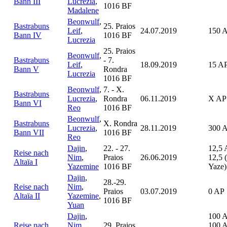
Bann III
Lucrezia
,
1016 BF
Madalene
Beonwulf
,
Bastrabuns
25. Praios
Leif
,
24.07.2019
150 
Bann IV
1016 BF
Lucrezia
25. Praios
Beonwulf
,
Bastrabuns
- 7.
Leif
,
18.09.2019
15 A
Bann V
Rondra
Lucrezia
1016 BF
Beonwulf
,
7. - X.
Bastrabuns
Lucrezia
,
Rondra
06.11.2019
X AP
Bann VI
Reo
1016 BF
Beonwulf
,
Bastrabuns
X. Rondra
Lucrezia
,
28.11.2019
300 
Bann VII
1016 BF
Reo
Dajin
,
22. - 27.
12,5 
Reise nach
Nim
,
Praios
26.06.2019
12,5 
Altaïa I
Yazemine
1016 BF
Yaze)
Dajin
,
28.-29.
Reise nach
Nim
,
Praios
03.07.2019
0 AP
Altaïa II
Yazemine
,
1016 BF
Yuan
Dajin
,
100 
Reise nach
Nim
,
29. Praios
100 