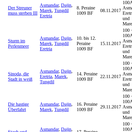
100
Asmandar
,
Dajin
,
Der Streuner
8. Peraine
Asma
Marek
,
Tungdil
08.11.2017
muss sterben III
1009 BF
Eretr
Eretria
und
Mar
100 
100
Asmandar
,
Dajin
,
10. bis 12.
Sturm im
Asma
Marek
,
Tungdil
Peraine
15.11.2017
Perlenmeer
Eretr
Eretria
1009 BF
und
Mar
100 
100
Asmandar
,
Dajin
,
Sinoda, die
14. Peraine
Asma
Eretria
,
Marek
,
22.11.2017
Stadt in weiß
1009 BF
Eretr
Tungdil
und
Mar
100 
100
Die hastige
Asmandar
,
Dajin
,
16. Peraine
29.11.2017
Asm
Überfahrt
Marek
,
Tungdil
1009 BF
und
Mar
100 
Asmandar
,
Dajin
,
100
Staub und
17. Peraine