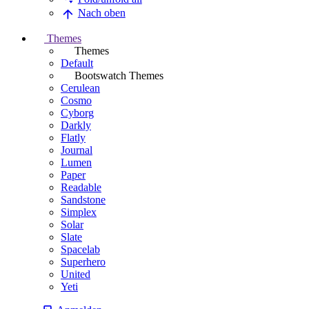
Nach oben
Themes
Themes
Default
Bootswatch Themes
Cerulean
Cosmo
Cyborg
Darkly
Flatly
Journal
Lumen
Paper
Readable
Sandstone
Simplex
Solar
Slate
Spacelab
Superhero
United
Yeti