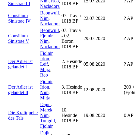
Nim
,
Reo
,
15.07.2020
? AP
Sinistrae III
1018 BF
Nacladora
Beonwulf
,
Consilium
07. Travia
Nim
,
22.07.2020
? AP
Sinistrae IV
1018 BF
Nacladora
Beonwulf
,
07. Travia
Consilium
Fjolnir
,
- 02.
29.07.2020
? AP
Sinistrae V
Nim
,
Boron
Nacladora
1018 BF
Fjolnir
,
Irion
,
Der Adler ist
2. Hesinde
Leif
,
05.08.2020
? AP
gelandet I
1018 BF
Mirja
,
Reo
Fjolnir
,
Der Adler ist
Irion
,
3. Hesinde
200 +
12.08.2020
gelandet II
Nim
,
1018 BF
(Fjol
Mirja
Dajin
,
Marek
,
10.
Die Kraftquelle
Nim
,
Hesinde
19.08.2020
0 AP
des Tals
Tungdil
,
1018 BF
Fjolnir
Dajin
,