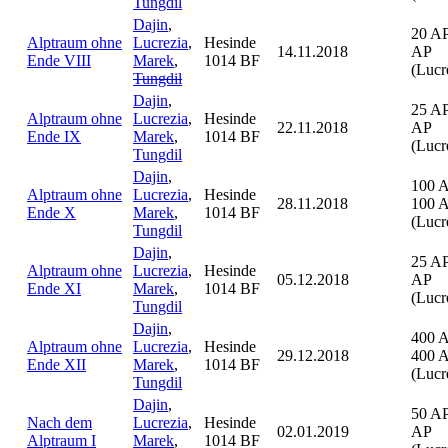
Tungdil
Dajin
,
20 AP
Alptraum ohne
Lucrezia
,
Hesinde
14.11.2018
AP
Ende VIII
Marek
,
1014 BF
(Lucr
Tungdil
Dajin
,
25 AP
Alptraum ohne
Lucrezia
,
Hesinde
22.11.2018
AP
Ende IX
Marek
,
1014 BF
(Lucr
Tungdil
Dajin
,
100 
Alptraum ohne
Lucrezia
,
Hesinde
28.11.2018
100 
Ende X
Marek
,
1014 BF
(Lucr
Tungdil
Dajin
,
25 AP
Alptraum ohne
Lucrezia
,
Hesinde
05.12.2018
AP
Ende XI
Marek
,
1014 BF
(Lucr
Tungdil
Dajin
,
400 
Alptraum ohne
Lucrezia
,
Hesinde
29.12.2018
400 
Ende XII
Marek
,
1014 BF
(Lucr
Tungdil
Dajin
,
50 AP
Nach dem
Lucrezia
,
Hesinde
02.01.2019
AP
Alptraum I
Marek
,
1014 BF