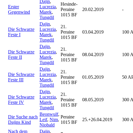
Dajin
,
Hesinde-
Erster
Lucrezia
,
Peraine
20.02.2019
-
Gegenwind
Marek
,
1015 BF
Tungdil
Dajin
,
21.
Die Schwarze
Lucrezia
,
Peraine
03.04.2019
100 
Feste I
Marek
,
1015 BF
Tungdil
Dajin
,
21.
Die Schwarze
Lucrezia
,
Peraine
08.04.2019
100 
Feste II
Marek
,
1015 BF
Tungdil
Dajin
,
21.
Die Schwarze
Lucrezia
,
Peraine
01.05.2019
50 A
Feste III
Marek
,
1015 BF
Tungdil
Dajin
,
21.
Die Schwarze
Lucrezia
,
Peraine
08.05.2019
300 
Feste IV
Marek
,
1015 BF
Tungdil
Beonwulf
,
Die Suche nach
Peraine
Leif
,
Nim
,
25.+26.04.2019
300 
Dajins Kind
1015 BF
Niobald
Nach dem
Dajin
,