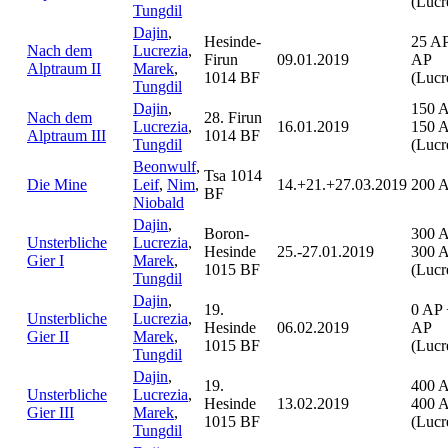
(Lucr
Tungdil
Dajin
,
Hesinde-
25 AP
Nach dem
Lucrezia
,
Firun
09.01.2019
AP
Alptraum II
Marek
,
1014 BF
(Lucr
Tungdil
Dajin
,
150 
Nach dem
28. Firun
Lucrezia
,
16.01.2019
150 
Alptraum III
1014 BF
Tungdil
(Lucr
Beonwulf
,
Tsa 1014
Die Mine
Leif
,
Nim
,
14.+21.+27.03.2019
200 
BF
Niobald
Dajin
,
Boron-
300 
Unsterbliche
Lucrezia
,
Hesinde
25.-27.01.2019
300 
Gier I
Marek
,
1015 BF
(Lucr
Tungdil
Dajin
,
19.
0 AP 
Unsterbliche
Lucrezia
,
Hesinde
06.02.2019
AP
Gier II
Marek
,
1015 BF
(Lucr
Tungdil
Dajin
,
19.
400 
Unsterbliche
Lucrezia
,
Hesinde
13.02.2019
400 
Gier III
Marek
,
1015 BF
(Lucr
Tungdil