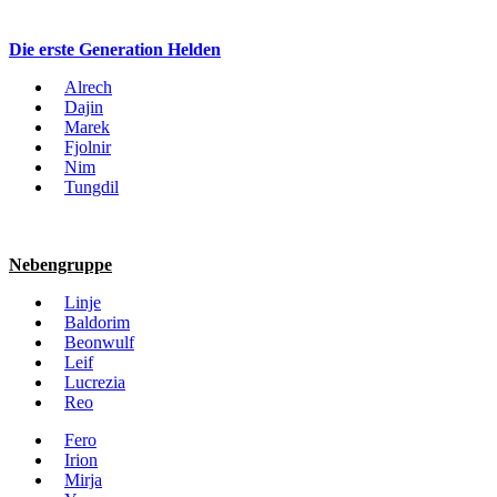
Die erste Generation Helden
Alrech
Dajin
Marek
Fjolnir
Nim
Tungdil
Nebengruppe
Linje
Baldorim
Beonwulf
Leif
Lucrezia
Reo
Fero
Irion
Mirja