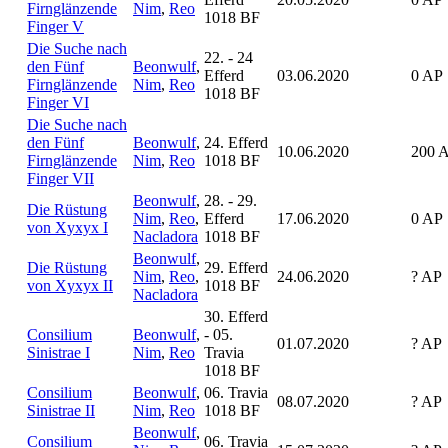
Firnglänzende
Nim
,
Reo
1018 BF
Finger V
Die Suche nach
22. - 24
den Fünf
Beonwulf
,
Efferd
03.06.2020
0 AP
Firnglänzende
Nim
,
Reo
1018 BF
Finger VI
Die Suche nach
den Fünf
Beonwulf
,
24. Efferd
10.06.2020
200 
Firnglänzende
Nim
,
Reo
1018 BF
Finger VII
Beonwulf
,
28. - 29.
Die Rüstung
Nim
,
Reo
,
Efferd
17.06.2020
0 AP
von Xyxyx I
Nacladora
1018 BF
Beonwulf
,
Die Rüstung
29. Efferd
Nim
,
Reo
,
24.06.2020
? AP
von Xyxyx II
1018 BF
Nacladora
30. Efferd
Consilium
Beonwulf
,
- 05.
01.07.2020
? AP
Sinistrae I
Nim
,
Reo
Travia
1018 BF
Consilium
Beonwulf
,
06. Travia
08.07.2020
? AP
Sinistrae II
Nim
,
Reo
1018 BF
Beonwulf
,
Consilium
06. Travia