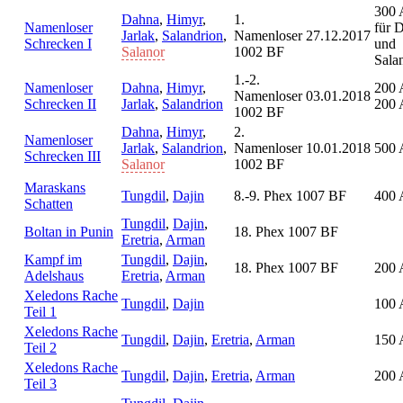
300 
Dahna
,
Himyr
,
1.
Namenloser
für 
Jarlak
,
Salandrion
,
Namenloser
27.12.2017
Schrecken I
und
Salanor
1002 BF
Sala
1.-2.
Namenloser
Dahna
,
Himyr
,
200 
Namenloser
03.01.2018
Schrecken II
Jarlak
,
Salandrion
200 
1002 BF
Dahna
,
Himyr
,
2.
Namenloser
Jarlak
,
Salandrion
,
Namenloser
10.01.2018
500 
Schrecken III
Salanor
1002 BF
Maraskans
Tungdil
,
Dajin
8.-9. Phex 1007 BF
400 
Schatten
Tungdil
,
Dajin
,
Boltan in Punin
18. Phex 1007 BF
Eretria
,
Arman
Kampf im
Tungdil
,
Dajin
,
18. Phex 1007 BF
200 
Adelshaus
Eretria
,
Arman
Xeledons Rache
Tungdil
,
Dajin
100 
Teil 1
Xeledons Rache
Tungdil
,
Dajin
,
Eretria
,
Arman
150 
Teil 2
Xeledons Rache
Tungdil
,
Dajin
,
Eretria
,
Arman
200 
Teil 3