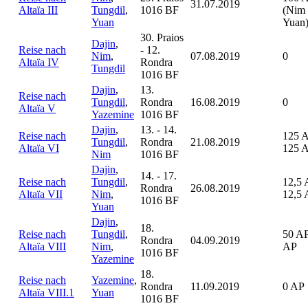
31.07.2019
Altaïa III
Tungdil
,
1016 BF
(Nim
Yuan
Yuan
30. Praios
Dajin
,
Reise nach
- 12.
Nim
,
07.08.2019
0
Altaïa IV
Rondra
Tungdil
1016 BF
Dajin
,
13.
Reise nach
Tungdil
,
Rondra
16.08.2019
0
Altaïa V
Yazemine
1016 BF
Dajin
,
13. - 14.
Reise nach
125 
Tungdil
,
Rondra
21.08.2019
Altaïa VI
125 
Nim
1016 BF
Dajin
,
14. - 17.
Reise nach
Tungdil
,
12,5 
Rondra
26.08.2019
Altaïa VII
Nim
,
12,5
1016 BF
Yuan
Dajin
,
18.
Reise nach
Tungdil
,
50 AP
Rondra
04.09.2019
Altaïa VIII
Nim
,
AP
1016 BF
Yazemine
18.
Reise nach
Yazemine
,
Rondra
11.09.2019
0 AP
Altaïa VIII.1
Yuan
1016 BF