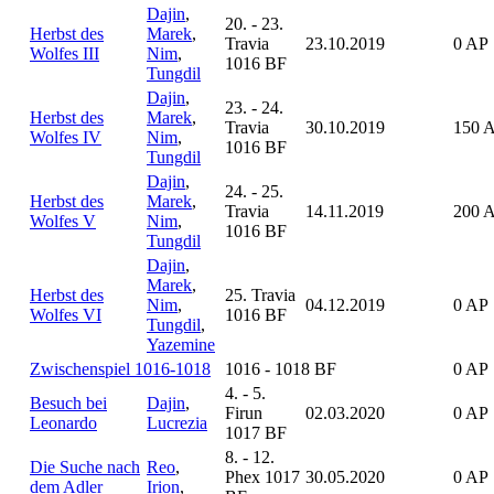
Dajin
,
20. - 23.
Herbst des
Marek
,
Travia
23.10.2019
0 AP
Wolfes III
Nim
,
1016 BF
Tungdil
Dajin
,
23. - 24.
Herbst des
Marek
,
Travia
30.10.2019
150 
Wolfes IV
Nim
,
1016 BF
Tungdil
Dajin
,
24. - 25.
Herbst des
Marek
,
Travia
14.11.2019
200 
Wolfes V
Nim
,
1016 BF
Tungdil
Dajin
,
Marek
,
Herbst des
25. Travia
Nim
,
04.12.2019
0 AP
Wolfes VI
1016 BF
Tungdil
,
Yazemine
Zwischenspiel 1016-1018
1016 - 1018 BF
0 AP
4. - 5.
Besuch bei
Dajin
,
Firun
02.03.2020
0 AP
Leonardo
Lucrezia
1017 BF
8. - 12.
Die Suche nach
Reo
,
Phex 1017
30.05.2020
0 AP
dem Adler
Irion
,