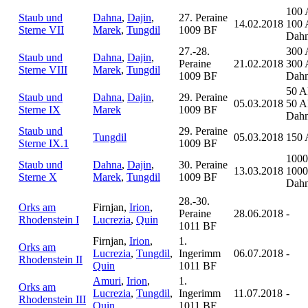
100 
Staub und
Dahna
,
Dajin
,
27. Peraine
14.02.2018
100 
Sterne VII
Marek
,
Tungdil
1009 BF
Dah
27.-28.
300 
Staub und
Dahna
,
Dajin
,
Peraine
21.02.2018
300 
Sterne VIII
Marek
,
Tungdil
1009 BF
Dah
50 A
Staub und
Dahna
,
Dajin
,
29. Peraine
05.03.2018
50 A
Sterne IX
Marek
1009 BF
Dah
Staub und
29. Peraine
Tungdil
05.03.2018
150 
Sterne IX.1
1009 BF
1000
Staub und
Dahna
,
Dajin
,
30. Peraine
13.03.2018
1000
Sterne X
Marek
,
Tungdil
1009 BF
Dah
28.-30.
Orks am
Firnjan,
Irion
,
Peraine
28.06.2018
-
Rhodenstein I
Lucrezia
,
Quin
1011 BF
Firnjan,
Irion
,
1.
Orks am
Lucrezia
,
Tungdil
,
Ingerimm
06.07.2018
-
Rhodenstein II
Quin
1011 BF
Amuri
,
Irion
,
1.
Orks am
Lucrezia
,
Tungdil
,
Ingerimm
11.07.2018
-
Rhodenstein III
Quin
1011 BF