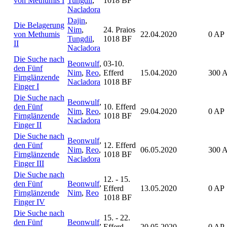
von Methumis I
Tungdil
,
1018 BF
Nacladora
Dajin
,
Die Belagerung
Nim
,
24. Praios
von Methumis
22.04.2020
0 AP
Tungdil
,
1018 BF
II
Nacladora
Die Suche nach
Beonwulf
,
03-10.
den Fünf
Nim
,
Reo
,
Efferd
15.04.2020
300 
Firnglänzende
Nacladora
1018 BF
Finger I
Die Suche nach
Beonwulf
,
den Fünf
10. Efferd
Nim
,
Reo
,
29.04.2020
0 AP
Firnglänzende
1018 BF
Nacladora
Finger II
Die Suche nach
Beonwulf
,
den Fünf
12. Efferd
Nim
,
Reo
,
06.05.2020
300 
Firnglänzende
1018 BF
Nacladora
Finger III
Die Suche nach
12. - 15.
den Fünf
Beonwulf
,
Efferd
13.05.2020
0 AP
Firnglänzende
Nim
,
Reo
1018 BF
Finger IV
Die Suche nach
15. - 22.
den Fünf
Beonwulf
,
Efferd
20.05.2020
0 AP