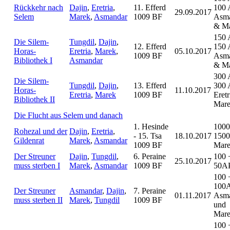
Rückkehr nach
Dajin
,
Eretria
,
11. Efferd
100 
29.09.2017
Selem
Marek
,
Asmandar
1009 BF
Asm
& M
150 
Die Silem-
Tungdil
,
Dajin
,
12. Efferd
150 
Horas-
Eretria
,
Marek
,
05.10.2017
1009 BF
Asm
Bibliothek I
Asmandar
& M
300 
Die Silem-
Tungdil
,
Dajin
,
13. Efferd
300 
Horas-
11.10.2017
Eretria
,
Marek
1009 BF
Eret
Bibliothek II
Mar
Die Flucht aus Selem und danach
1. Hesinde
1000
Rohezal und der
Dajin
,
Eretria
,
- 15. Tsa
18.10.2017
1500
Gildenrat
Marek
,
Asmandar
1009 BF
Mar
Der Streuner
Dajin
,
Tungdil
,
6. Peraine
100 
25.10.2017
muss sterben I
Marek
,
Asmandar
1009 BF
50A
100 
100
Der Streuner
Asmandar
,
Dajin
,
7. Peraine
01.11.2017
Asm
muss sterben II
Marek
,
Tungdil
1009 BF
und
Mar
100 