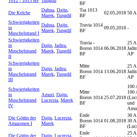
1012 - 1013 BF
Tungdil
BF
Dahna
,
Dajin
,
Tsa 1013
Die Kelche
02.05.2018
50 A
Marek
,
Tungdil
BF
Schwierigkeiten
Dahna
,
Dajin
,
Travia 1014
in
09.05.2018
-
Marek
,
Tungdil
BF
Muschelstrand I
Schwierigkeiten
Travia -
25 A
in
Dajin
,
Jadira
,
Boron 1014
06.06.2018
Jadi
Muschelstrand
Marek
,
Tungdil
BF
AP
II
Schwierigkeiten
Mitte
25 A
in
Dajin
,
Jadira
,
Boron 1014
13.06.2018
Jadi
Muschelstrand
Marek
,
Tungdil
BF
AP
III
100 
Schwierigkeiten
Mitte
100 
in
Amuri
,
Dajin
,
Boron 1014
25.07.2018
(Luc
Muschelstrand
Lucrezia
,
Marek
BF
und
IV
Amur
Ende
30 A
Die Göttin der
Dajin
,
Lucrezia
,
Boron 1014
01.08.2018
30 A
Amazonen I
Marek
BF
(Luc
Ende
25 A
Die Göttin der
Dajin
,
Lucrezia
,