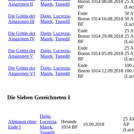
Boron 1014
08.08.2018
25 A
Amazonen II
Marek
,
Tungdil
BF
(Luc
Ende
50 A
Die Göttin der
Dajin
,
Lucrezia
,
Boron 1014
16.08.2018
50 A
Amazonen III
Marek
,
Tungdil
BF
(Luc
Ende
25 A
Die Göttin der
Dajin
,
Lucrezia
,
Boron 1014
29.08.2018
25 A
Amazonen IV
Marek
,
Tungdil
BF
(Luc
Ende
25 A
Die Göttin der
Dajin
,
Lucrezia
,
Boron 1014
05.09.2018
25 A
Amazonen V
Marek
,
Tungdil
BF
(Luc
Ende
100 
Die Göttin der
Dajin
,
Lucrezia
,
Boron 1014
12.09.2018
100 
Amazonen VI
Marek
,
Tungdil
BF
(Luc
Die Sieben Gezeichneten I
Dajin
,
25 AP
Alptraum ohne
Lucrezia
,
Hesinde
19.09.2018
AP
Ende I
Marek
,
1014 BF
(Lucr
Tungdil