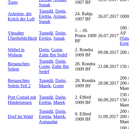
Turm
1007 BF
Sunak
Tungdil
,
Dajin
,
Aeterion, der
24. Rahja
Eretria
,
Arman
,
26.07.2017
1000
Kelch der Luft
1007 BF
Sunak
100 
1. - 18.
Vinsalter
Tungdil
,
Dajin
,
AP
Praios 1009
26.07.2017
Überheblichkeit
Eretira
,
Sunak
(
Sun
BF
Eretr
Wirbel in
Dajin
,
Gorm
,
2. Rondra
09.08.2017
200 
Wobran
Zahir Ibn Sedef
1009 BF
Tungdil
,
Dajin
,
Berauschtes
28. Rondra
Gorm
,
Zahir Ibn
21.08.2017
150 
Selem
1009 BF
Sedef
200 
Berauschtes
Tungdil
,
Dajin
,
28. Rondra
28.08.2017
200 
Selem Teil 2
Marek
,
Gorm
1009 BF
Mar
150 
Port Corrad mit
Tungdil
,
Dajin
,
2. Efferd
06.09.2017
150 
Hindernissen
Eretria
,
Marek
1009 BF
Mar
Tungdil
,
Dajin
,
200 
9. Efferd
Dorf im Wald
Eretria
,
Marek
,
11.09.2017
200 
1009 BF
Asmandar
Mar
100 