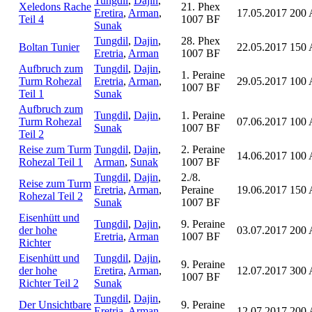
Tungdil
,
Dajin
,
Xeledons Rache
21. Phex
Eretira
,
Arman
,
17.05.2017
200 
Teil 4
1007 BF
Sunak
Tungdil
,
Dajin
,
28. Phex
Boltan Tunier
22.05.2017
150 
Eretria
,
Arman
1007 BF
Aufbruch zum
Tungdil
,
Dajin
,
1. Peraine
Turm Rohezal
Eretria
,
Arman
,
29.05.2017
100 
1007 BF
Teil 1
Sunak
Aufbruch zum
Tungdil
,
Dajin
,
1. Peraine
Turm Rohezal
07.06.2017
100 
Sunak
1007 BF
Teil 2
Reise zum Turm
Tungdil
,
Dajin
,
2. Peraine
14.06.2017
100 
Rohezal Teil 1
Arman
,
Sunak
1007 BF
Tungdil
,
Dajin
,
2./8.
Reise zum Turm
Eretria
,
Arman
,
Peraine
19.06.2017
150 
Rohezal Teil 2
Sunak
1007 BF
Eisenhütt und
Tungdil
,
Dajin
,
9. Peraine
der hohe
03.07.2017
200 
Eretria
,
Arman
1007 BF
Richter
Eisenhütt und
Tungdil
,
Dajin
,
9. Peraine
der hohe
Eretira
,
Arman
,
12.07.2017
300 
1007 BF
Richter Teil 2
Sunak
Tungdil
,
Dajin
,
Der Unsichtbare
9. Peraine
Eretria
,
Arman
,
12.07.2017
200 