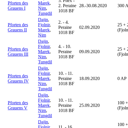
5. Phex -
Pforten des
Marek
,
2. Peraine
28.-30.08.2020
300 
Grauens I
Nim
,
1018 BF
Tungdil
Dajin
,
2. - 4.
Pforten des
Fjolnir
,
25 + 
Peraine
02.09.2020
Grauens II
Marek
,
(Fjol
1018 BF
Nim
Dajin
,
Fjolnir
,
4. - 10.
Pforten des
25 + 
Marek
,
Peraine
09.09.2020
Grauens III
(Fjol
Nim
,
1018 BF
Tungdil
Dajin
,
Fjolnir
,
10. - 11.
Pforten des
Marek
,
Peraine
18.09.2020
0 AP
Grauens IV
Nim
,
1018 BF
Tungdil
Dajin
,
Fjolnir
,
10. - 11.
Pforten des
100 +
Marek
,
Peraine
25.09.2020
Grauens V
(Fjol
Nim
,
1018 BF
Tungdil
Dajin
,
100 +
Fjolnir
,
11. - 16.