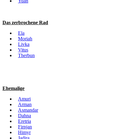
Yuan
Das zerbrochene Rad
Ela
Moriah
Livka
Vitus
Therbun
Ehemalige
Amuri
Arman
Asmandar
Dahna
Eretria
Firnjan
Himyr
Jadira