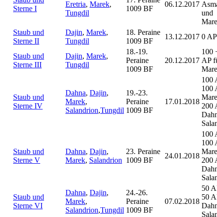
Eretria
,
Marek
,
06.12.2017
Asm
Sterne I
1009 BF
Tungdil
und
Mar
Staub und
Dajin
,
Marek
,
18. Peraine
13.12.2017
0 AP
Sterne II
Tungdil
1009 BF
18.-19.
100 
Staub und
Dajin
,
Marek
,
Peraine
20.12.2017
AP f
Sterne III
Tungdil
1009 BF
Mar
100 
100 
Dahna
,
Dajin
,
19.-23.
Staub und
Mare
Marek
,
Peraine
17.01.2018
Sterne IV
200 
Salandrion
,
Tungdil
1009 BF
Dah
Sala
100 
100 
Staub und
Dahna
,
Dajin
,
23. Peraine
Mare
24.01.2018
Sterne V
Marek
,
Salandrion
1009 BF
200 
Dah
Sala
50 A
Dahna
,
Dajin
,
24.-26.
Staub und
50 A
Marek
,
Peraine
07.02.2018
Sterne VI
Dah
Salandrion
,
Tungdil
1009 BF
Sala