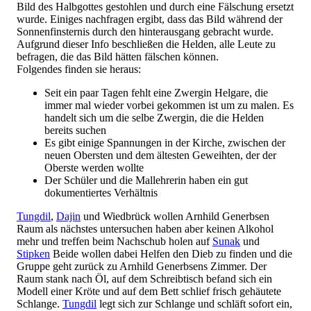
Bild des Halbgottes gestohlen und durch eine Fälschung ersetzt
wurde. Einiges nachfragen ergibt, dass das Bild während der
Sonnenfinsternis durch den hinterausgang gebracht wurde.
Aufgrund dieser Info beschließen die Helden, alle Leute zu
befragen, die das Bild hätten fälschen können.
Folgendes finden sie heraus:
Seit ein paar Tagen fehlt eine Zwergin Helgare, die
immer mal wieder vorbei gekommen ist um zu malen. Es
handelt sich um die selbe Zwergin, die die Helden
bereits suchen
Es gibt einige Spannungen in der Kirche, zwischen der
neuen Obersten und dem ältesten Geweihten, der der
Oberste werden wollte
Der Schüler und die Mallehrerin haben ein gut
dokumentiertes Verhältnis
Tungdil
,
Dajin
und Wiedbrück wollen Arnhild Generbsen
Raum als nächstes untersuchen haben aber keinen Alkohol
mehr und treffen beim Nachschub holen auf
Sunak
und
Stipken
Beide wollen dabei Helfen den Dieb zu finden und die
Gruppe geht zurück zu Arnhild Generbsens Zimmer. Der
Raum stank nach Öl, auf dem Schreibtisch befand sich ein
Modell einer Kröte und auf dem Bett schlief frisch gehäutete
Schlange.
Tungdil
legt sich zur Schlange und schläft sofort ein,