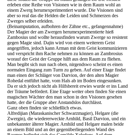
erleben eine Reihe von Visionen wie in dem Raum wohl an
einem Zwerg herumexperimentiert wurde. Die Visionen sind
aber so real das die Helden die Leiden und Schmerzen des
Zwerges selber erleiden.
(Beinamputation, aufbohren der Zähne etc., gefangennahme)
Der Magier der am Zwergen herumexperimentierte hieß
Zambosius und wollte herausfinden warum Zwerge so resistent
gegen Magie sind. Dajin wird von einem weiterem Geist
angegriffen, jedoch kann Arman mit dem Geist kommunizieren
und verspricht ihm Rache nehmen zu können an Zambrosius
worauf der Geist der Gruppe hilft aus dem Raum zu fliehen.
Man begibt sich nun nach oben, nirgendswo scheint es einen
normalen Eingang zum Turm zu geben. Auf einer Etage findet
man einen der Schläger von Darvion, der den alten Magier
Rohedal entführt hatte, vom Hals ab im Boden eingesunken.
Da er sich jedoch nicht als Hilfsbereit erwies wurde er ins Land
der Träume befördert. Eine Etage weiter oben finden Sie einen
magischen Wächter den man schon in den Visionen gesehen
hatte, der die Gruppe aber Anstandslos durchlässt.
Ganz oben finden sie schließlich etwas.
Alfredijian (Maraskanischer Schwarzmagier), Helgare (die
Zwergin), die wiedererweckte Arnhild, Basil Darvion, und ein
unbekannter älterer Magier. Arnhild und Helgare malen beide
an einem Bild und an der gegenüberliegenden Wand des
Raumes befindet sich das Gemälde Xeledons. Auf dem