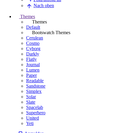
Nach oben
Themes
Themes
Default
Bootswatch Themes
Cerulean
Cosmo
Cyborg
Darkly
Flatly
Journal
Lumen
Paper
Readable
Sandstone
Simplex
Solar
Slate
Spacelab
Superhero
United
Yeti