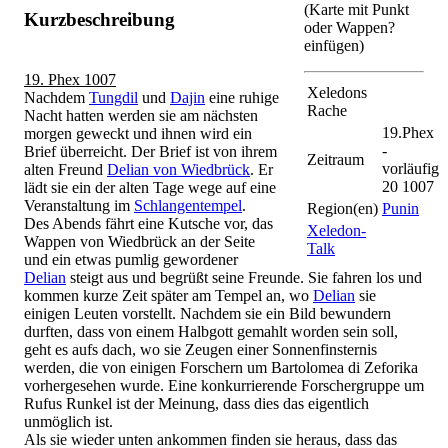
(Karte mit Punkt
Kurzbeschreibung
oder Wappen?
einfügen)
19. Phex 1007
Xeledons
Nachdem
Tungdil
und
Dajin
eine ruhige
Rache
Nacht hatten werden sie am nächsten
19.Phex
morgen geweckt und ihnen wird ein
-
Brief überreicht. Der Brief ist von ihrem
Zeitraum
vorläufig
alten Freund
Delian von Wiedbrück
. Er
20 1007
lädt sie ein der alten Tage wege auf eine
Veranstaltung im
Schlangentempel
.
Region(en)
Punin
Des Abends fährt eine Kutsche vor, das
Xeledon-
Wappen von Wiedbrück an der Seite
Talk
und ein etwas pumlig gewordener
Delian
steigt aus und begrüßt seine Freunde. Sie fahren los und
kommen kurze Zeit später am Tempel an, wo
Delian
sie
einigen Leuten vorstellt. Nachdem sie ein Bild bewundern
durften, dass von einem Halbgott gemahlt worden sein soll,
geht es aufs dach, wo sie Zeugen einer Sonnenfinsternis
werden, die von einigen Forschern um Bartolomea di Zeforika
vorhergesehen wurde. Eine konkurrierende Forschergruppe um
Rufus Runkel ist der Meinung, dass dies das eigentlich
unmöglich ist.
Als sie wieder unten ankommen finden sie heraus, dass das