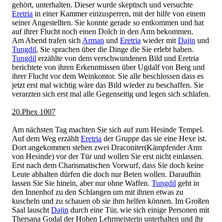
gehört, unterhalten. Dieser wurde skeptisch und versuchte
Eretria
in einer Kammer einzusperren, mit der hilfe von einem
seiner Angestellten. Sie konnte gerade so entkommen und hat
auf ihrer Flucht noch einen Dolch in den Arm bekommen.
Am Abend trafen sich
Arman
und
Eretria
wieder mit
Dajin
und
Tungdil
, Sie sprachen über die Dinge die Sie erlebt haben.
Tungdil
erzählte von dem verschwundenen Bild und Eretria
berichtete von ihren Erkenntnissen über Ugdalf von Berg und
ihrer Flucht vor dem Weinkontor. Sie alle beschlossen dass es
jetzt erst mal wichtig wäre das Bild wieder zu beschaffen. Sie
verarzten sich erst mal alle Gegenseitig und legen sich schlafen.
20.Phex 1007
Am nächsten Tag machten Sie sich auf zum Hesinde Tempel.
Auf dem Weg erzählt
Eretria
der Gruppe das sie eine Hexe ist.
Dort angekommen stehen zwei Draconiter(Kämpfender Arm
von Hesinde) vor der Tür und wollen Sie erst nicht einlassen.
Erst nach dem Charismatischen Vorwurf, dass Sie doch keine
Leute abhalten dürfen die doch nur Beten wollen. Daraufhin
lassen Sie Sie hinein, aber nur ohne Waffen.
Tungdil
geht in
den Innenhof zu den Schlangen um mit ihnen etwas zu
kuscheln und zu schauen ob sie ihm helfen können. Im Großen
Saal lauscht
Dajin
durch eine Tür, wie sich einige Personen mit
Thersana Godal der Hohen Lehrmeisterin unterhalten und ihr