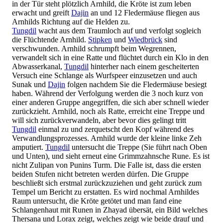
in der Tür steht plötzlich Arnhild, die Kröte ist zum leben
erwacht und greift
Dajin
an und 12 Fledermäuse fliegen aus
Arnhilds Richtung auf die Helden zu.
Tungdil
wacht aus dem Traumloch auf und verfolgt sogleich
die Flüchtende Arnhild.
Stipken
und
Wiedbrück
sind
verschwunden. Arnhild schrumpft beim Wegrennen,
verwandelt sich in eine Ratte und flüchtet durch ein Klo in den
Abwasserkanal,
Tungdil
hinterher nach einem gescheiterten
Versuch eine Schlange als Wurfspeer einzusetzen und auch
Sunak und
Dajin
folgen nachdem Sie die Fledermäuse besiegt
haben. Während der Verfolgung werden die 3 noch kurz von
einer anderen Gruppe angegriffen, die sich aber schnell wieder
zurückzieht. Arnhild, noch als Ratte, erreicht eine Treppe und
will sich zurückverwandeln, aber bevor dies gelingt tritt
Tungdil
einmal zu und zerquetscht den Kopf während des
Verwandlungsprozesses. Arnhild wurde der kleine linke Zeh
amputiert.
Tungdil
untersucht die Treppe (Sie führt nach Oben
und Unten), und sieht erneut eine Grimmzahnsche Rune. Es ist
nicht Zulipan von Punins Turm. Die Falle ist, dass die ersten
beiden Stufen nicht betreten werden dürfen. Die Gruppe
beschließt sich erstmal zurückzuziehen und geht zurück zum
Tempel um Bericht zu erstatten. Es wird nochmal Arnhildes
Raum untersucht, die Kröte getötet und man fand eine
Schlangenhaut mit Runen in Zhayad übersät, ein Bild welches
Thersana und Lorax zeigt, welches zeigt wie beide drauf und