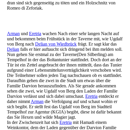
dran sind sich gegenseitig zu töten und ein Holzschnitz von
Romeo di Zeforiak.
Arman
und
Eretria
wachen Nach einer sehr langen Nacht auf
und bekommen beim Frühstück in der Taverne mit, wie Ugdalf
von Berg nach
Delian von Wiedbrück
frägt. Er sagt klar das
Delian
falls er hier auftaucht sich dringend bei ihm melden soll.
Nun gehen Sie erstmal zu der Taverne(Den Silberling) am
Tempelhof in der das Boltantunier stattfindet. Doch dort an der
Tür ist ein Zettel angebracht der ihnen mittteilt, dass das Tunier
aufgrund einer Lebensmittelunverträglichkeit verschoben wird.
Die Teilnehmer sollen jeden Tag nachschauen ob es stattfindet.
Daraufhin gehen die zwei in die Stadt um etwas über die
Familie Darvion herauszufinden. Als Sie gerade ankommen
sehen die zwei, wie Ugdalf von Berg den Laden der Familie
Darvion verlässt und sich dabei umschaut.
Eretria
entdeckt er
daher nimmt
Arman
die Verfolgung auf und schaut wohin er
sich begibt. Er stellt fest das Ugdalf von Berg im Stadtteil
Tempelhof zur Agentur (KGIA) begibt, diese ist dafür bekannt
das Sie Hexen und wilde Magier jagt.
In der Zwischenzeit hat sich
Eretria
mit Hamadi einem
Weinkontor, dem der Laden gegenüber der Darvion Familie