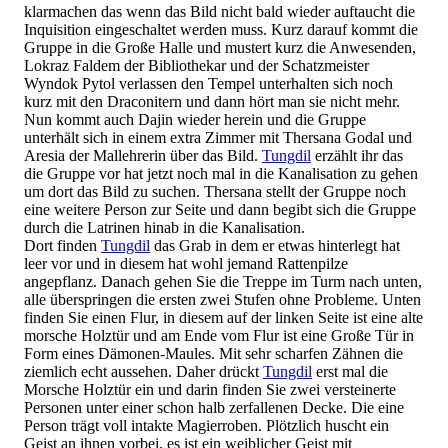
klarmachen das wenn das Bild nicht bald wieder auftaucht die
Inquisition eingeschaltet werden muss. Kurz darauf kommt die
Gruppe in die Große Halle und mustert kurz die Anwesenden,
Lokraz Faldem der Bibliothekar und der Schatzmeister
Wyndok Pytol verlassen den Tempel unterhalten sich noch
kurz mit den Draconitern und dann hört man sie nicht mehr.
Nun kommt auch Dajin wieder herein und die Gruppe
unterhält sich in einem extra Zimmer mit Thersana Godal und
Aresia der Mallehrerin über das Bild.
Tungdil
erzählt ihr das
die Gruppe vor hat jetzt noch mal in die Kanalisation zu gehen
um dort das Bild zu suchen. Thersana stellt der Gruppe noch
eine weitere Person zur Seite und dann begibt sich die Gruppe
durch die Latrinen hinab in die Kanalisation.
Dort finden
Tungdil
das Grab in dem er etwas hinterlegt hat
leer vor und in diesem hat wohl jemand Rattenpilze
angepflanz. Danach gehen Sie die Treppe im Turm nach unten,
alle überspringen die ersten zwei Stufen ohne Probleme. Unten
finden Sie einen Flur, in diesem auf der linken Seite ist eine alte
morsche Holztür und am Ende vom Flur ist eine Große Tür in
Form eines Dämonen-Maules. Mit sehr scharfen Zähnen die
ziemlich echt aussehen. Daher drückt
Tungdil
erst mal die
Morsche Holztür ein und darin finden Sie zwei versteinerte
Personen unter einer schon halb zerfallenen Decke. Die eine
Person trägt voll intakte Magierroben. Plötzlich huscht ein
Geist an ihnen vorbei, es ist ein weiblicher Geist mit