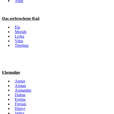
Yuan
Das zerbrochene Rad
Ela
Moriah
Livka
Vitus
Therbun
Ehemalige
Amuri
Arman
Asmandar
Dahna
Eretria
Firnjan
Himyr
Jadira