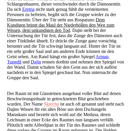
Schlangenhaaren, dieser verschwindet durch die Dämonentür.
Da sich
Eretria
nicht stark genug fühlt die versteinerten
Personen zu befreien, begibt sich die Gruppe wieder zu der
Dämonentür. Über der Tür steht aus Bosparano
Dem
Kundigen bringt das Maul der Niederhöllen den Weg zum
Wissen, dem unkundigen den Tod
. Dajin stellt bei der
Untersuchung der Tür fest, dass die Zunge des Dämonen auch
einer Türklinke ähnelt. Er drückt die Zunge ganz vorsichtig
herunter und die Tür schwingt langsam auf. Hinter der Tür ist
ein sehr großer Saal und am anderen Ende können sie den
Geist sehen. Am Rand hängt ein großer Spiegel
Arman
,
Tungdil
und
Dajin
rennen dorthin und nehmen den Spiegel von
der Wand. Damit schalten Sie den Geist aus der sich auflöst
nachdem er in den Spiegel geschaut hat. Nun untersucht die
Gruppe den Saal.
Der Raum ist mit Glassteinen ausgebaut voller Blut auf denen
Beschwörungsrituale in getrocknetem Blut geschrieben
wurden. Der Name
Skrechu
ist auch oft genannt und steht nach
Dajins Wissen für ein altes Böse aus dem Dschungeln
Maraskans und bezieht sich wohl auf die Medusa, deren
Leichnam in einer Ecke des Raumes nun langsam verfällt.
Plötzlich steht Alfredijian in der Tür des Raumes und schließt
diese sodass die Gruppe im Raum gefangen ist. Die Helden