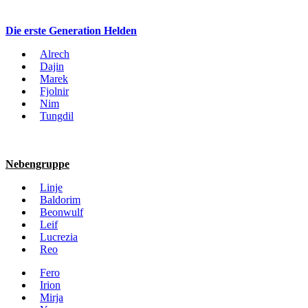
Die erste Generation Helden
Alrech
Dajin
Marek
Fjolnir
Nim
Tungdil
Nebengruppe
Linje
Baldorim
Beonwulf
Leif
Lucrezia
Reo
Fero
Irion
Mirja