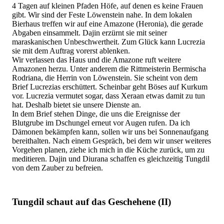
4 Tagen auf kleinen Pfaden Höfe, auf denen es keine Frauen
gibt. Wir sind der Feste Löwenstein nahe. In dem lokalen
Bierhaus treffen wir auf eine Amazone (Heronia), die gerade
Abgaben einsammelt. Dajin erzürnt sie mit seiner
maraskanischen Unbeschwertheit. Zum Glück kann Lucrezia
sie mit dem Auftrag vorerst ablenken.
Wir verlassen das Haus und die Amazone ruft weitere
Amazonen herzu. Unter anderem die Rittmeisterin Bermischa
Rodriana, die Herrin von Löwenstein. Sie scheint von dem
Brief Lucrezias erschüttert. Scheinbar geht Böses auf Kurkum
vor. Lucrezia vermutet sogar, dass Xeraan etwas damit zu tun
hat. Deshalb bietet sie unsere Dienste an.
In dem Brief stehen Dinge, die uns die Ereignisse der
Blutgrube im Dschungel erneut vor Augen rufen. Da ich
Dämonen bekämpfen kann, sollen wir uns bei Sonnenaufgang
bereithalten. Nach einem Gespräch, bei dem wir unser weiteres
Vorgehen planen, ziehe ich mich in die Küche zurück, um zu
meditieren. Dajin und Diurana schaffen es gleichzeitig Tungdil
von dem Zauber zu befreien.
Tungdil schaut auf das Geschehene (II)