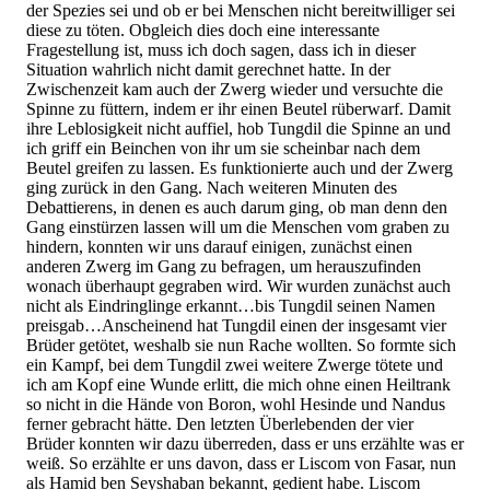
der Spezies sei und ob er bei Menschen nicht bereitwilliger sei
diese zu töten. Obgleich dies doch eine interessante
Fragestellung ist, muss ich doch sagen, dass ich in dieser
Situation wahrlich nicht damit gerechnet hatte. In der
Zwischenzeit kam auch der Zwerg wieder und versuchte die
Spinne zu füttern, indem er ihr einen Beutel rüberwarf. Damit
ihre Leblosigkeit nicht auffiel, hob Tungdil die Spinne an und
ich griff ein Beinchen von ihr um sie scheinbar nach dem
Beutel greifen zu lassen. Es funktionierte auch und der Zwerg
ging zurück in den Gang. Nach weiteren Minuten des
Debattierens, in denen es auch darum ging, ob man denn den
Gang einstürzen lassen will um die Menschen vom graben zu
hindern, konnten wir uns darauf einigen, zunächst einen
anderen Zwerg im Gang zu befragen, um herauszufinden
wonach überhaupt gegraben wird. Wir wurden zunächst auch
nicht als Eindringlinge erkannt…bis Tungdil seinen Namen
preisgab…Anscheinend hat Tungdil einen der insgesamt vier
Brüder getötet, weshalb sie nun Rache wollten. So formte sich
ein Kampf, bei dem Tungdil zwei weitere Zwerge tötete und
ich am Kopf eine Wunde erlitt, die mich ohne einen Heiltrank
so nicht in die Hände von Boron, wohl Hesinde und Nandus
ferner gebracht hätte. Den letzten Überlebenden der vier
Brüder konnten wir dazu überreden, dass er uns erzählte was er
weiß. So erzählte er uns davon, dass er Liscom von Fasar, nun
als Hamid ben Seyshaban bekannt, gedient habe. Liscom