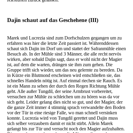
Dajin schaut auf das Geschehene (III)
Marek und Lucrezia sind zum Dorfschulzen gegangen um zu
erfahren was hier die letzte Zeit passiert ist. Währenddessen
schaut sich Dajin im Dorf um und stattet der Safranmühle einen
Besuch ab. In der Mühle sind 3 Männer, die alle recht nervös
wirken, aber sobald Dajin sagt, dass er wohl nicht der Magier
ist, auf dem die warten, drängen sie ihm zum gehen. Die
Gruppe trifft sich wieder, um das neu gelernte zu bereden. Da
in Kürze ein Blutmond erscheinen wird entschließen sie, das
schnelles Handeln nötig ist. Auf einmal riechen sie Rauch. Es
ist ein Mann zu sehen der durch den Regen Richtung Mühle
geht. Alle außer Tungdil, der seine Armbrust vorbereitet,
versuchen zur Mühle zu schleichen um zu hören was da vor
sich geht. Leider gelang dies nicht so gut, und der Magier, der
die ganze Zeit immer 4 stimmig sprach verwandelte den Boden
vor der Tür in eine riesige Falle, wo man schnell versinken
konnte. Lucrezia wird von Tungdil gerettet und Dajin muss
sich selber verzaubern damit er nicht stirbt. Allein Marek
gelangt bis zur Tür und versucht noch den Magier aufzuhalten.