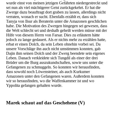
wurde einst von meinen jetzigen Gefährten niedergestreckt und
sei nun als viel mächtigerer Geist zurückgekehrt. Er hat die
Zwerge dazu beauftragt dort graben zu lassen, allerdings nicht
verraten, wonach er sucht. Ebenfalls erzählt er, dass sich
Tanyja von Ilsur als Beraterin unter die Amazonen geschlichen
habe. Die Motivation des Zwergen hingegen sei gewesen, dass
die Welt schlecht sei und deshalb geheilt werden müsse mit der
Hilfe von diesem Herrn von Farsar. Dies zu erläutern hätte
jedoch zu lange gedauert. Als er nichts mehr zu erzählen hatte,
erbat er einen Dolch, da sein Leben ohnehin vorbei sei. Da
unsere Vorschläge ihn auch nicht umstimmen konnten, gab
Dajin ihm seinen Dolch und der Zwerg beendete sein eigenes
Leben. Danach verkleidete sich Tungdil als einer der drei
Brüder um die Burg auszukundschaften, sowie uns unter die
Gefangenen zu schmuggeln. So konnten wir herausfinden,
dass sowohl noch Löwensteiner, als auch Kurkumer
Amazonen unter den Gefangenen waren. Außerdem konnten
wir so herausfinden, wo die Waffenkammer ist und wo
Yppolita gefangen gehalten wurde.
Marek schaut auf das Geschehene (V)