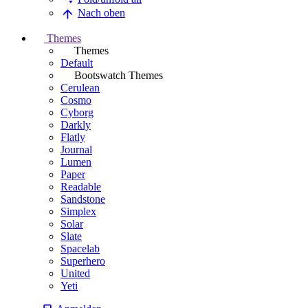
Nach oben
Themes
Themes
Default
Bootswatch Themes
Cerulean
Cosmo
Cyborg
Darkly
Flatly
Journal
Lumen
Paper
Readable
Sandstone
Simplex
Solar
Slate
Spacelab
Superhero
United
Yeti