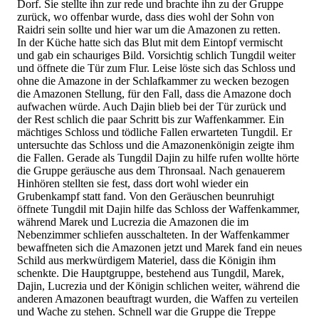
Dorf. Sie stellte ihn zur rede und brachte ihn zu der Gruppe
zurück, wo offenbar wurde, dass dies wohl der Sohn von
Raidri sein sollte und hier war um die Amazonen zu retten.
In der Küche hatte sich das Blut mit dem Eintopf vermischt
und gab ein schauriges Bild. Vorsichtig schlich Tungdil weiter
und öffnete die Tür zum Flur. Leise löste sich das Schloss und
ohne die Amazone in der Schlafkammer zu wecken bezogen
die Amazonen Stellung, für den Fall, dass die Amazone doch
aufwachen würde. Auch Dajin blieb bei der Tür zurück und
der Rest schlich die paar Schritt bis zur Waffenkammer. Ein
mächtiges Schloss und tödliche Fallen erwarteten Tungdil. Er
untersuchte das Schloss und die Amazonenkönigin zeigte ihm
die Fallen. Gerade als Tungdil Dajin zu hilfe rufen wollte hörte
die Gruppe geräusche aus dem Thronsaal. Nach genauerem
Hinhören stellten sie fest, dass dort wohl wieder ein
Grubenkampf statt fand. Von den Geräuschen beunruhigt
öffnete Tungdil mit Dajin hilfe das Schloss der Waffenkammer,
während Marek und Lucrezia die Amazonen die im
Nebenzimmer schliefen ausschalteten. In der Waffenkammer
bewaffneten sich die Amazonen jetzt und Marek fand ein neues
Schild aus merkwürdigem Materiel, dass die Königin ihm
schenkte. Die Hauptgruppe, bestehend aus Tungdil, Marek,
Dajin, Lucrezia und der Königin schlichen weiter, während die
anderen Amazonen beauftragt wurden, die Waffen zu verteilen
und Wache zu stehen. Schnell war die Gruppe die Treppe