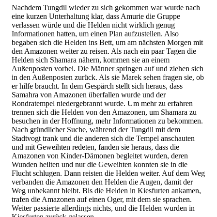
Nachdem Tungdil wieder zu sich gekommen war wurde nach
eine kurzen Unterhaltung klar, dass Amurie die Gruppe
verlassen würde und die Helden nicht wirklich genug
Informationen hatten, um einen Plan aufzustellen. Also
begaben sich die Helden ins Bett, um am nächsten Morgen mit
den Amazonen weiter zu reisen. Als nach ein paar Tagen die
Helden sich Shamara nähern, kommen sie an einem
Außenposten vorbei. Die Männer springen auf und ziehen sich
in den Außenposten zurück. Als sie Marek sehen fragen sie, ob
er hilfe braucht. In dem Gespärch stellt sich heraus, dass
Samahra von Amazonen überfallen wurde und der
Rondratempel niedergebrannt wurde. Um mehr zu erfahren
trennen sich die Helden von den Amazonen, um Shamara zu
besuchen in der Hoffnung, mehr Informationen zu bekommen.
Nach gründlicher Suche, während der Tungdil mit dem
Stadtvogt trank und die anderen sich die Tempel anschauten
und mit Geweihten redeten, fanden sie heraus, dass die
Amazonen von Kinder-Dämonen begleitet wurden, deren
Wunden heilten und nur die Geweihten konnten sie in die
Flucht schlugen. Dann reisten die Helden weiter. Auf dem Weg
verbanden die Amazonen den Helden die Augen, damit der
Weg unbekannt bleibt. Bis die Helden in Kiesfurten ankamen,
trafen die Amazonen auf einen Oger, mit dem sie sprachen.
Weiter passierte allerdings nichts, und die Helden wurden in
Kiesfurten zurück gelassen.