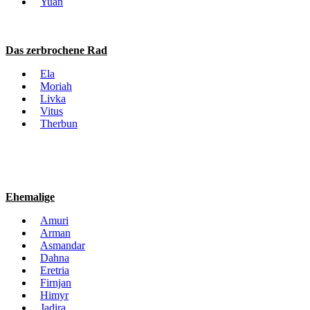
Yuan
Das zerbrochene Rad
Ela
Moriah
Livka
Vitus
Therbun
Ehemalige
Amuri
Arman
Asmandar
Dahna
Eretria
Firnjan
Himyr
Jadira