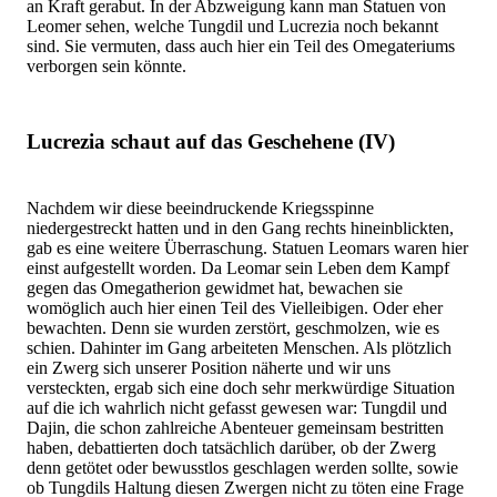
an Kraft gerabut. In der Abzweigung kann man Statuen von
Leomer sehen, welche Tungdil und Lucrezia noch bekannt
sind. Sie vermuten, dass auch hier ein Teil des Omegateriums
verborgen sein könnte.
Lucrezia schaut auf das Geschehene (IV)
Nachdem wir diese beeindruckende Kriegsspinne
niedergestreckt hatten und in den Gang rechts hineinblickten,
gab es eine weitere Überraschung. Statuen Leomars waren hier
einst aufgestellt worden. Da Leomar sein Leben dem Kampf
gegen das Omegatherion gewidmet hat, bewachen sie
womöglich auch hier einen Teil des Vielleibigen. Oder eher
bewachten. Denn sie wurden zerstört, geschmolzen, wie es
schien. Dahinter im Gang arbeiteten Menschen. Als plötzlich
ein Zwerg sich unserer Position näherte und wir uns
versteckten, ergab sich eine doch sehr merkwürdige Situation
auf die ich wahrlich nicht gefasst gewesen war: Tungdil und
Dajin, die schon zahlreiche Abenteuer gemeinsam bestritten
haben, debattierten doch tatsächlich darüber, ob der Zwerg
denn getötet oder bewusstlos geschlagen werden sollte, sowie
ob Tungdils Haltung diesen Zwergen nicht zu töten eine Frage