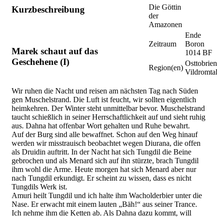
Die Göttin
Kurzbeschreibung
der
Amazonen
Ende
Zeitraum
Boron
Marek schaut auf das
1014 BF
Geschehene (I)
Osttobrien
Region(en)
Vildromta
Wir ruhen die Nacht und reisen am nächsten Tag nach Süden
gen Muschelstrand. Die Luft ist feucht, wir sollten eigentlich
heimkehren. Der Winter steht unmittelbar bevor. Muschelstrand
taucht schießlich in seiner Herrschaftlichkeit auf und sieht ruhig
aus. Dahna hat offenbar Wort gehalten und Ruhe bewahrt.
Auf der Burg sind alle bewaffnet. Schon auf den Weg hinauf
werden wir misstrauisch beobachtet wegen Diurana, die offen
als Druidin auftritt. In der Nacht hat sich Tungdil die Beine
gebrochen und als Menard sich auf ihn stürzte, brach Tungdil
ihm wohl die Arme. Heute morgen hat sich Menard aber nur
nach Tungdil erkundigt. Er scheint zu wissen, dass es nicht
Tungdils Werk ist.
Amuri heilt Tungdil und ich halte ihm Wacholderbier unter die
Nase. Er erwacht mit einem lauten „Bäh!“ aus seiner Trance.
Ich nehme ihm die Ketten ab. Als Dahna dazu kommt, will