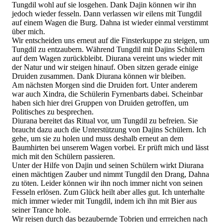
Tungdil wohl auf sie losgehen. Dank Dajin können wir ihn
jedoch wieder fesseln. Dann verlassen wir eilens mit Tungdil
auf einem Wagen die Burg. Dahna ist wieder einmal verstimmt
über mich.
Wir entscheiden uns erneut auf die Finsterkuppe zu steigen, um
Tungdil zu entzaubern. Während Tungdil mit Dajins Schülern
auf dem Wagen zurückbleibt. Diurana vereint uns wieder mit
der Natur und wir steigen hinauf. Oben sitzen gerade einige
Druiden zusammen. Dank Diurana können wir bleiben.
Am nächsten Morgen sind die Druiden fort. Unter anderem
war auch Xindra, die Schülerin Fyrnenbarts dabei. Scheinbar
haben sich hier drei Gruppen von Druiden getroffen, um
Politisches zu besprechen.
Diurana bereitet das Ritual vor, um Tungdil zu befreien. Sie
braucht dazu auch die Unterstützung von Dajins Schülern. Ich
gehe, um sie zu holen und muss deshalb erneut an dem
Baumhirten bei unserem Wagen vorbei. Er prüft mich und lässt
mich mit den Schülern passieren.
Unter der Hilfe von Dajin und seinen Schülern wirkt Diurana
einen mächtigen Zauber und nimmt Tungdil den Drang, Dahna
zu töten. Leider können wir ihn noch immer nicht von seinen
Fesseln erlösen. Zum Glück heilt aber alles gut. Ich unterhalte
mich immer wieder mit Tungdil, indem ich ihn mit Bier aus
seiner Trance hole.
Wir reisen durch das bezaubernde Tobrien und errreichen nach