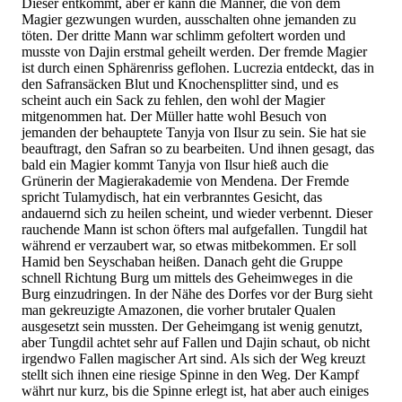
Dieser entkommt, aber er kann die Männer, die von dem
Magier gezwungen wurden, ausschalten ohne jemanden zu
töten. Der dritte Mann war schlimm gefoltert worden und
musste von Dajin erstmal geheilt werden. Der fremde Magier
ist durch einen Sphärenriss geflohen. Lucrezia entdeckt, das in
den Safransäcken Blut und Knochensplitter sind, und es
scheint auch ein Sack zu fehlen, den wohl der Magier
mitgenommen hat. Der Müller hatte wohl Besuch von
jemanden der behauptete Tanyja von Ilsur zu sein. Sie hat sie
beauftragt, den Safran so zu bearbeiten. Und ihnen gesagt, das
bald ein Magier kommt Tanyja von Ilsur hieß auch die
Grünerin der Magierakademie von Mendena. Der Fremde
spricht Tulamydisch, hat ein verbranntes Gesicht, das
andauernd sich zu heilen scheint, und wieder verbennt. Dieser
rauchende Mann ist schon öfters mal aufgefallen. Tungdil hat
während er verzaubert war, so etwas mitbekommen. Er soll
Hamid ben Seyschaban heißen. Danach geht die Gruppe
schnell Richtung Burg um mittels des Geheimweges in die
Burg einzudringen. In der Nähe des Dorfes vor der Burg sieht
man gekreuzigte Amazonen, die vorher brutaler Qualen
ausgesetzt sein mussten. Der Geheimgang ist wenig genutzt,
aber Tungdil achtet sehr auf Fallen und Dajin schaut, ob nicht
irgendwo Fallen magischer Art sind. Als sich der Weg kreuzt
stellt sich ihnen eine riesige Spinne in den Weg. Der Kampf
währt nur kurz, bis die Spinne erlegt ist, hat aber auch einiges