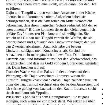
erzeugt bei einem Pferd eine Kolik, um es dann über den Hof
zu führen.
Dajin und Tungdil wurden von einer Amazone in der Küche
überrascht und konnten sie töten. Außerdem haben sie
herausgefunden, dass die Amazonen ein Mittel verabreicht
bekommen, dass ihren magischen Schutz reduziert. Mit der so
„gewonnenen“ Brünne kommen sie zu den Gefangenen. Ich
erkläre Zayfira unseren Plan kurz und sie willigt ein. Sie
schickt uns Gulhan mit. Tungdil verteilt die Waffen, die sie
besorgt haben und gibt auch den Lindwurmschläger, den wir
den Zwergen abnahmen. Auch ich gebe die beiden
Lindwurmschläger, mein Kurzschwert ab. So sind die
Amazonen nicht mehr gänzlich unbewaffnet. Dann kommt
Lucrezia dazu und informiert uns über den Wachwechsel, das
Klopfzeichen und dass sie Gold vor dem Opferkreuz gefunden
hat. Dann brechen wir auf.
Trotz der Wache vor dem Palas und der anderen auf dem
Wehrgang - die Dajin versteinert - kommen wir an die
Turmtür.. Tungdil knackt das Schloss, Dajin zaubert Stille, ich
öffne die Tür, Tungdil erschießt eine der beiden Amazonen und
ich stürme gefolgt von Lucrezia in den Raum. Lucrezia sticht
sie ab und dann ruft Yppolita.
Wir ziehen Yppolita aus dem Gefängnisloch. Sie ist ganz
Königin, auch wenn sie vor Drack starrt. Wir setzen sie über