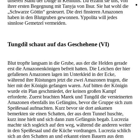
unseren Stand der Dinge in Kenntnis. Da erzählt sie uns, von
ihrer ersten Begegnung mit Tanyja von Ilsur. Sie hat wohl die
„Schwarze Göttin“ gesteuert. Die drei finsteren Amazonen
haben in den Blutgruben gewonnen. Yppolita will jedes
sinnlose Gemetzel vermeiden.
Tungdil schaut auf das Geschehene (VI)
Blut tropfte langsam in die Grube, aus der die Helden gerade
erst die Amazonenkönigen befreit hatten. Die Leichen der hier
gefallenen Amazonen lagen im Unterkleid in der Ecke,
während ihre Rüstungen jetzt die zwei Amazonen trugen, die
hier mit der Königin gefangen waren. Auf bitten der Königin
wurde ein Plan geschmiedet, der keinen großen Kampf
erforderte. Zuerst brachten Marek und Tungdil die versteinerten
Amazonen ebenfalls ins Gefängins, bevor die Gruppe sich zum
Speißesaal aufmachten. Kurz bevor sie dort ankamen
bemerkten sie einen Schatten, der aus dem Tunnel huschte,
kurz inne hielt und sich dann zum Gefängnis begab. Lucrezia
machte sich sogleich auf den weg, während die anderen weiter
in den Speißesaal und die Küche vordrangen. Lucrezia schlich
sich an den Schatten an und erkannt einen Bauern aus dem