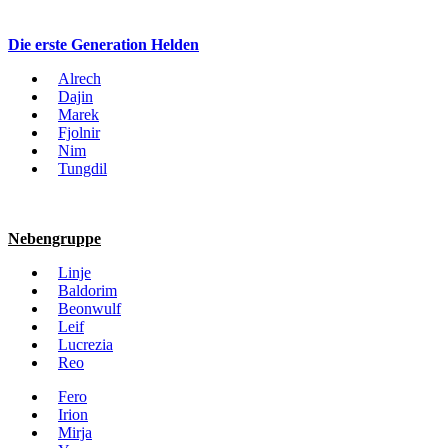
Die erste Generation Helden
Alrech
Dajin
Marek
Fjolnir
Nim
Tungdil
Nebengruppe
Linje
Baldorim
Beonwulf
Leif
Lucrezia
Reo
Fero
Irion
Mirja