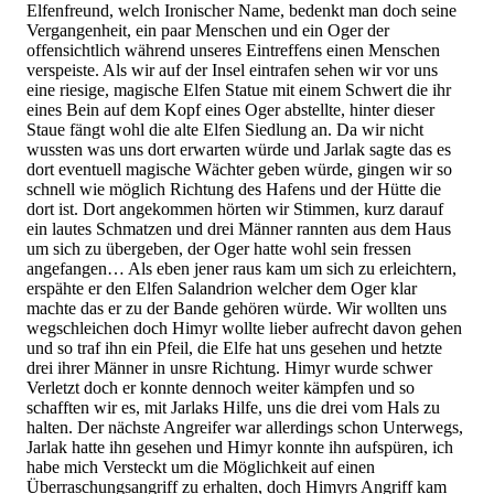
Elfenfreund, welch Ironischer Name, bedenkt man doch seine
Vergangenheit, ein paar Menschen und ein Oger der
offensichtlich während unseres Eintreffens einen Menschen
verspeiste. Als wir auf der Insel eintrafen sehen wir vor uns
eine riesige, magische Elfen Statue mit einem Schwert die ihr
eines Bein auf dem Kopf eines Oger abstellte, hinter dieser
Staue fängt wohl die alte Elfen Siedlung an. Da wir nicht
wussten was uns dort erwarten würde und Jarlak sagte das es
dort eventuell magische Wächter geben würde, gingen wir so
schnell wie möglich Richtung des Hafens und der Hütte die
dort ist. Dort angekommen hörten wir Stimmen, kurz darauf
ein lautes Schmatzen und drei Männer rannten aus dem Haus
um sich zu übergeben, der Oger hatte wohl sein fressen
angefangen… Als eben jener raus kam um sich zu erleichtern,
erspähte er den Elfen Salandrion welcher dem Oger klar
machte das er zu der Bande gehören würde. Wir wollten uns
wegschleichen doch Himyr wollte lieber aufrecht davon gehen
und so traf ihn ein Pfeil, die Elfe hat uns gesehen und hetzte
drei ihrer Männer in unsre Richtung. Himyr wurde schwer
Verletzt doch er konnte dennoch weiter kämpfen und so
schafften wir es, mit Jarlaks Hilfe, uns die drei vom Hals zu
halten. Der nächste Angreifer war allerdings schon Unterwegs,
Jarlak hatte ihn gesehen und Himyr konnte ihn aufspüren, ich
habe mich Versteckt um die Möglichkeit auf einen
Überraschungsangriff zu erhalten, doch Himyrs Angriff kam