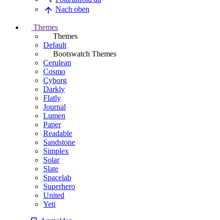
Nach oben
Themes
Themes
Default
Bootswatch Themes
Cerulean
Cosmo
Cyborg
Darkly
Flatly
Journal
Lumen
Paper
Readable
Sandstone
Simplex
Solar
Slate
Spacelab
Superhero
United
Yeti