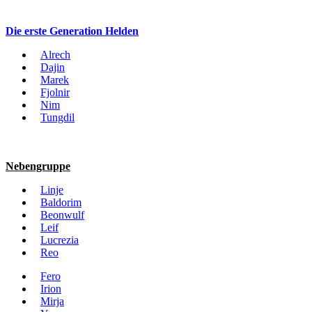
Die erste Generation Helden
Alrech
Dajin
Marek
Fjolnir
Nim
Tungdil
Nebengruppe
Linje
Baldorim
Beonwulf
Leif
Lucrezia
Reo
Fero
Irion
Mirja