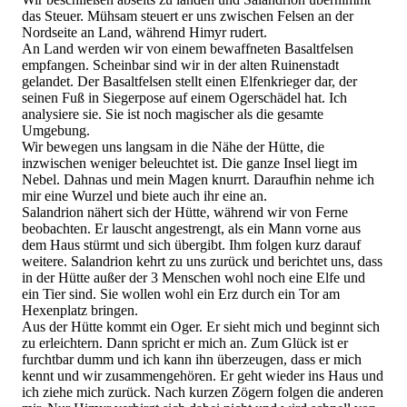
das Steuer. Mühsam steuert er uns zwischen Felsen an der
Nordseite an Land, während Himyr rudert.
An Land werden wir von einem bewaffneten Basaltfelsen
empfangen. Scheinbar sind wir in der alten Ruinenstadt
gelandet. Der Basaltfelsen stellt einen Elfenkrieger dar, der
seinen Fuß in Siegerpose auf einem Ogerschädel hat. Ich
analysiere sie. Sie ist noch magischer als die gesamte
Umgebung.
Wir bewegen uns langsam in die Nähe der Hütte, die
inzwischen weniger beleuchtet ist. Die ganze Insel liegt im
Nebel. Dahnas und mein Magen knurrt. Daraufhin nehme ich
mir eine Wurzel und biete auch ihr eine an.
Salandrion nähert sich der Hütte, während wir von Ferne
beobachten. Er lauscht angestrengt, als ein Mann vorne aus
dem Haus stürmt und sich übergibt. Ihm folgen kurz darauf
weitere. Salandrion kehrt zu uns zurück und berichtet uns, dass
in der Hütte außer der 3 Menschen wohl noch eine Elfe und
ein Tier sind. Sie wollen wohl ein Erz durch ein Tor am
Hexenplatz bringen.
Aus der Hütte kommt ein Oger. Er sieht mich und beginnt sich
zu erleichtern. Dann spricht er mich an. Zum Glück ist er
furchtbar dumm und ich kann ihn überzeugen, dass er mich
kennt und wir zusammengehören. Er geht wieder ins Haus und
ich ziehe mich zurück. Nach kurzen Zögern folgen die anderen