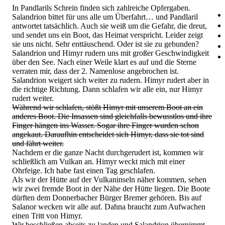
In Pandlarils Schrein finden sich zahlreiche Opfergaben.
Salandrion bittet für uns alle um Überfahrt… und Pandlaril
antwortet tatsächlich. Auch sie weiß um die Gefahr, die dreut,
und sendet uns ein Boot, das Heimat verspricht. Leider zeigt
sie uns nicht. Sehr enttäuschend. Oder ist sie zu gebunden?
Salandrion und Himyr rudern uns mit großer Geschwindigkeit
über den See. Nach einer Weile klart es auf und die Sterne
verraten mir, dass der 2. Namenlose angebrochen ist.
Salandrion weigert sich weiter zu rudern. Himyr rudert aber in
die richtige Richtung. Dann schlafen wir alle ein, nur Himyr
rudert weiter.
Während wir schlafen, stößt Himyr mit unserem Boot an ein
anderes Boot. Die Insassen sind gleichfalls bewusstlos und ihre
Finger hängen ins Wasser. Sogar ihre Finger wurden schon
angekaut. Daraufhin entscheidet sich Himyr, dass sie tot sind
und fährt weiter.
Nachdem er die ganze Nacht durchgerudert ist, kommen wir
schließlich am Vulkan an. Himyr weckt mich mit einer
Ohrfeige. Ich habe fast einen Tag geschlafen.
Als wir der Hütte auf der Vulkaninseln näher kommen, sehen
wir zwei fremde Boot in der Nähe der Hütte liegen. Die Boote
dürften dem Donnerbacher Bürger Bremer gehören. Bis auf
Salanor wecken wir alle auf. Dahna braucht zum Aufwachen
einen Tritt von Himyr.
Wir beschließen abseits zu landen und Salandrion übernimmt