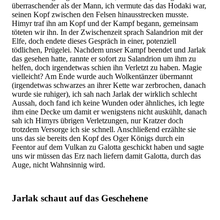
überraschender als der Mann, ich vermute das das Hodaki war,
seinen Kopf zwischen den Felsen hinausstrecken musste.
Himyr traf ihn am Kopf und der Kampf begann, gemeinsam
töteten wir ihn. In der Zwischenzeit sprach Salandrion mit der
Elfe, doch endete dieses Gespräch in einer, potenziell
tödlichen, Prügelei. Nachdem unser Kampf beendet und Jarlak
das gesehen hatte, rannte er sofort zu Salandrion um ihm zu
helfen, doch irgendetwas schien ihn Verletzt zu haben. Magie
vielleicht? Am Ende wurde auch Wolkentänzer übermannt
(irgendetwas schwarzes an ihrer Kette war zerbrochen, danach
wurde sie ruhiger), ich sah nach Jarlak der wirklich schlecht
Aussah, doch fand ich keine Wunden oder ähnliches, ich legte
ihm eine Decke um damit er wenigstens nicht auskühlt, danach
sah ich Himyrs übrigen Verletzungen, nur Kratzer doch
trotzdem Versorge ich sie schnell. Anschließend erzählte sie
uns das sie bereits den Kopf des Oger Königs durch ein
Feentor auf dem Vulkan zu Galotta geschickt haben und sagte
uns wir müssen das Erz nach liefern damit Galotta, durch das
Auge, nicht Wahnsinnig wird.
Jarlak schaut auf das Geschehene