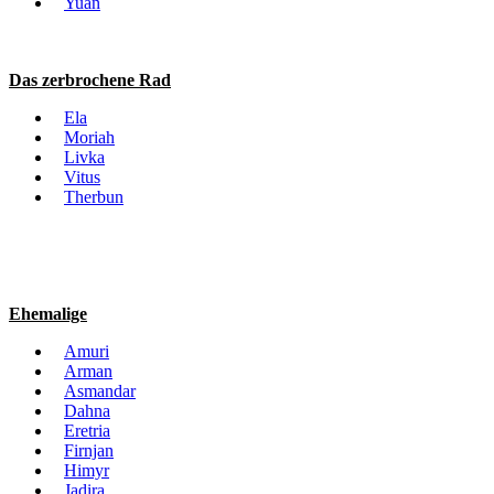
Yuan
Das zerbrochene Rad
Ela
Moriah
Livka
Vitus
Therbun
Ehemalige
Amuri
Arman
Asmandar
Dahna
Eretria
Firnjan
Himyr
Jadira