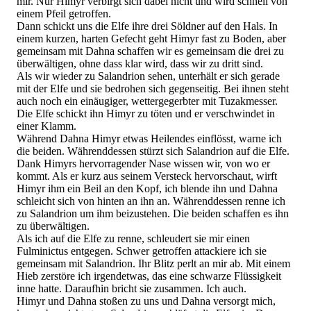
mir. Nur Himyr verbirgt sich dabei nicht und wird schnell von
einem Pfeil getroffen.
Dann schickt uns die Elfe ihre drei Söldner auf den Hals. In
einem kurzen, harten Gefecht geht Himyr fast zu Boden, aber
gemeinsam mit Dahna schaffen wir es gemeinsam die drei zu
überwältigen, ohne dass klar wird, dass wir zu dritt sind.
Als wir wieder zu Salandrion sehen, unterhält er sich gerade
mit der Elfe und sie bedrohen sich gegenseitig. Bei ihnen steht
auch noch ein einäugiger, wettergegerbter mit Tuzakmesser.
Die Elfe schickt ihn Himyr zu töten und er verschwindet in
einer Klamm.
Während Dahna Himyr etwas Heilendes einflösst, warne ich
die beiden. Währenddessen stürzt sich Salandrion auf die Elfe.
Dank Himyrs hervorragender Nase wissen wir, von wo er
kommt. Als er kurz aus seinem Versteck hervorschaut, wirft
Himyr ihm ein Beil an den Kopf, ich blende ihn und Dahna
schleicht sich von hinten an ihn an. Währenddessen renne ich
zu Salandrion um ihm beizustehen. Die beiden schaffen es ihn
zu überwältigen.
Als ich auf die Elfe zu renne, schleudert sie mir einen
Fulminictus entgegen. Schwer getroffen attackiere ich sie
gemeinsam mit Salandrion. Ihr Blitz perlt an mir ab. Mit einem
Hieb zerstöre ich irgendetwas, das eine schwarze Flüssigkeit
inne hatte. Daraufhin bricht sie zusammen. Ich auch.
Himyr und Dahna stoßen zu uns und Dahna versorgt mich,