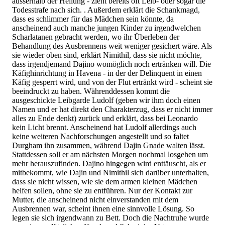
ausserhalb der Heilung - zieht bereits oft Leib- oder sogar die
Todesstrafe nach sich. . Außerdem erklärt die Schankmagd,
dass es schlimmer für das Mädchen sein könnte, da
anscheinend auch manche jungen Kinder zu irgendwelchen
Scharlatanen gebracht werden, wo ihr Überleben der
Behandlung des Ausbrennens weit weniger gesichert wäre. Als
sie wieder oben sind, erklärt Nimithil, dass sie nicht möchte,
dass irgendjemand Dajino womöglich noch ertränken will. Die
Käfighinrichtung in Havena - in der der Delinquent in einen
Käfig gesperrt wird, und von der Flut ertränkt wird - scheint sie
beeindruckt zu haben. Währenddessen kommt die
ausgeschickte Leibgarde Ludolf (geben wir ihm doch einen
Namen und er hat direkt den Charakterzug, dass er nicht immer
alles zu Ende denkt) zurück und erklärt, dass bei Leonardo
kein Licht brennt. Anscheinend hat Ludolf allerdings auch
keine weiteren Nachforschungen angestellt und so faltet
Durgham ihn zusammen, während Dajin Gnade walten lässt.
Stattdessen soll er am nächsten Morgen nochmal losgehen um
mehr herauszufinden. Dajino hingegen wird enttäuscht, als er
mitbekommt, wie Dajin und Nimithil sich darüber unterhalten,
dass sie nicht wissen, wie sie dem armen kleinen Mädchen
helfen sollen, ohne sie zu entführen. Nur der Kontakt zur
Mutter, die anscheinend nicht einverstanden mit dem
Ausbrennen war, scheint ihnen eine sinnvolle Lösung. So
legen sie sich irgendwann zu Bett. Doch die Nachtruhe wurde