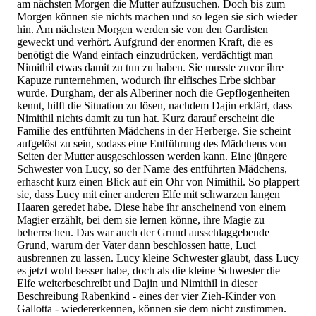
am nächsten Morgen die Mutter aufzusuchen. Doch bis zum
Morgen können sie nichts machen und so legen sie sich wieder
hin. Am nächsten Morgen werden sie von den Gardisten
geweckt und verhört. Aufgrund der enormen Kraft, die es
benötigt die Wand einfach einzudrücken, verdächtigt man
Nimithil etwas damit zu tun zu haben. Sie musste zuvor ihre
Kapuze runternehmen, wodurch ihr elfisches Erbe sichbar
wurde. Durgham, der als Alberiner noch die Gepflogenheiten
kennt, hilft die Situation zu lösen, nachdem Dajin erklärt, dass
Nimithil nichts damit zu tun hat. Kurz darauf erscheint die
Familie des entführten Mädchens in der Herberge. Sie scheint
aufgelöst zu sein, sodass eine Entführung des Mädchens von
Seiten der Mutter ausgeschlossen werden kann. Eine jüngere
Schwester von Lucy, so der Name des entführten Mädchens,
erhascht kurz einen Blick auf ein Ohr von Nimithil. So plappert
sie, dass Lucy mit einer anderen Elfe mit schwarzen langen
Haaren geredet habe. Diese habe ihr anscheinend von einem
Magier erzählt, bei dem sie lernen könne, ihre Magie zu
beherrschen. Das war auch der Grund ausschlaggebende
Grund, warum der Vater dann beschlossen hatte, Luci
ausbrennen zu lassen. Lucy kleine Schwester glaubt, dass Lucy
es jetzt wohl besser habe, doch als die kleine Schwester die
Elfe weiterbeschreibt und Dajin und Nimithil in dieser
Beschreibung Rabenkind - eines der vier Zieh-Kinder von
Gallotta - wiedererkennen, können sie dem nicht zustimmen.