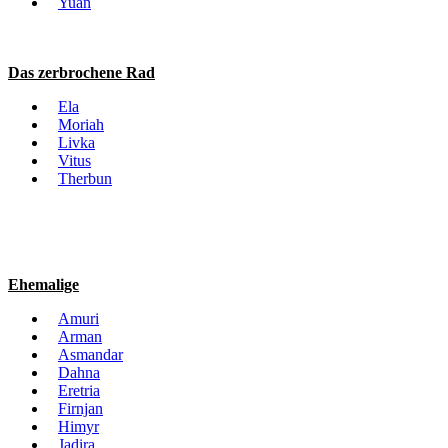
Yuan
Das zerbrochene Rad
Ela
Moriah
Livka
Vitus
Therbun
Ehemalige
Amuri
Arman
Asmandar
Dahna
Eretria
Firnjan
Himyr
Jadira