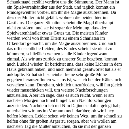
Schankmagd erzählt verdirbt uns die Stimmung. Der Mann ist
ein Spielwarenhändler aus der Stadt, und täglich kommt ein
Praiosgeweihter vorbei, um ihr die Magie auszubrennen. Da
dies der Mutter nicht gefällt, wohnen die beiden hier im
Gasthaus. Die ganze Situation scheint die Magd überhaupt
nicht zu stören, und sie ist sogar der Meinung, dass der
Spielwarenhändler etwas Gutes tut. Die meisten Kinder
werden wohl von ihren Eltern zu einem Scharlatan im
Orkendorf gebracht, um die Magie auszubrennen. Und auch
das offensichtliche Leiden, des Kindes scheint sie nicht zu
kümmern, schließlich weinen ja alle Kinder irgendwann
einmal. Als wir uns zurück zu unserer Suite begeben, kommt
auch Ludolf wieder. Er berichtet uns, dass keine Lichter in dem
Haus gebrannt haben, und auch niemand geantwortet hat als er
anklopfte. Er hat sich scheinbar keine sehr große Mühe
gegeben herauszufinden was los ist, was ich bei der Kälte auch
verstehen kann. Durgham, sichtlich unzufrieden, will ihn gleich
wieder rausschicken will, um weitere Nachforschungen
anzustellen. Aber ich sage, dass es auch reicht, wenn er am
nächsten Morgen nochmal hingeht, um Nachforschungen
anzustellen. Nachdem Ich mit Nim Dajino schlafen gelegt hab,
unterhalten wir uns im Vorraum noch darüber, ob wir Lucy
helfen können. Leider sehen wir keinen Weg, um ihr schnell zu
helfen ohne für großen Ärger zu sorgen, aber wir wollen am
nächsten Tag die Mutter aufsuchen, da sie mit der ganzen