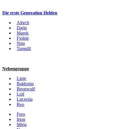
Die erste Generation Helden
Alrech
Dajin
Marek
Fjolnir
Nim
Tungdil
Nebengruppe
Linje
Baldorim
Beonwulf
Leif
Lucrezia
Reo
Fero
Irion
Mirja