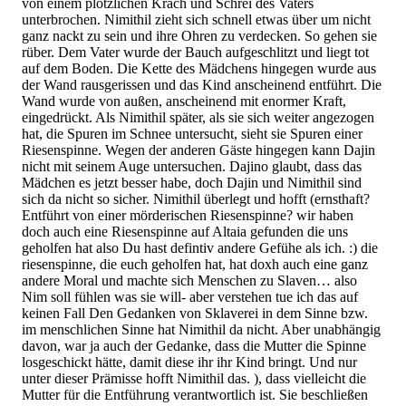
von einem plötzlichen Krach und Schrei des Vaters
unterbrochen. Nimithil zieht sich schnell etwas über um nicht
ganz nackt zu sein und ihre Ohren zu verdecken. So gehen sie
rüber. Dem Vater wurde der Bauch aufgeschlitzt und liegt tot
auf dem Boden. Die Kette des Mädchens hingegen wurde aus
der Wand rausgerissen und das Kind anscheinend entführt. Die
Wand wurde von außen, anscheinend mit enormer Kraft,
eingedrückt. Als Nimithil später, als sie sich weiter angezogen
hat, die Spuren im Schnee untersucht, sieht sie Spuren einer
Riesenspinne. Wegen der anderen Gäste hingegen kann Dajin
nicht mit seinem Auge untersuchen. Dajino glaubt, dass das
Mädchen es jetzt besser habe, doch Dajin und Nimithil sind
sich da nicht so sicher. Nimithil überlegt und hofft (ernsthaft?
Entführt von einer mörderischen Riesenspinne? wir haben
doch auch eine Riesenspinne auf Altaia gefunden die uns
geholfen hat also Du hast defintiv andere Gefühe als ich. :) die
riesenspinne, die euch geholfen hat, hat doxh auch eine ganz
andere Moral und machte sich Menschen zu Slaven… also
Nim soll fühlen was sie will- aber verstehen tue ich das auf
keinen Fall Den Gedanken von Sklaverei in dem Sinne bzw.
im menschlichen Sinne hat Nimithil da nicht. Aber unabhängig
davon, war ja auch der Gedanke, dass die Mutter die Spinne
losgeschickt hätte, damit diese ihr ihr Kind bringt. Und nur
unter dieser Prämisse hofft Nimithil das. ), dass vielleicht die
Mutter für die Entführung verantwortlich ist. Sie beschließen