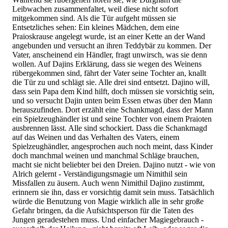
Leibwachen zusammenfaltet, weil diese nicht sofort
mitgekommen sind. Als die Tür aufgeht müssen sie
Entsetzliches sehen: Ein kleines Mädchen, dem eine
Praioskrause angelegt wurde, ist an einer Kette an der Wand
angebunden und versucht an ihren Teddybär zu kommen. Der
Vater, anscheinend ein Händler, fragt unwirsch, was sie denn
wollen. Auf Dajins Erklärung, dass sie wegen des Weinens
rübergekommen sind, fährt der Vater seine Tochter an, knallt
die Tür zu und schlägt sie. Alle drei sind entsetzt. Dajino will,
dass sein Papa dem Kind hilft, doch müssen sie vorsichtig sein,
und so versucht Dajin unten beim Essen etwas über den Mann
herauszufinden. Dort erzählt eine Schankmagd, dass der Mann
ein Spielzeughändler ist und seine Tochter von einem Praioten
ausbrennen lässt. Alle sind schockiert. Dass die Schankmagd
auf das Weinen und das Verhalten des Vaters, einem
Spielzeughändler, angesprochen auch noch meint, dass Kinder
doch manchmal weinen und manchmal Schläge brauchen,
macht sie nicht beliebter bei den Dreien. Dajino nutzt - wie von
Alrich gelernt - Verständigungsmagie um Nimithil sein
Missfallen zu äusern. Auch wenn Nimithil Dajino zustimmt,
erinnern sie ihn, dass er vorsichtig damit sein muss. Tatsächlich
würde die Benutzung von Magie wirklich alle in sehr große
Gefahr bringen, da die Aufsichtsperson für die Taten des
Jungen geradestehen muss. Und einfacher Magiegebrauch -