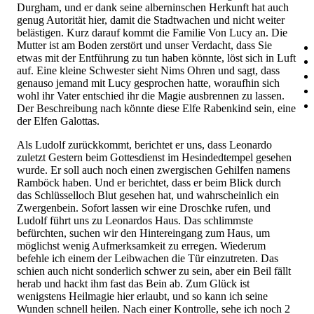
Durgham, und er dank seine alberninschen Herkunft hat auch
genug Autorität hier, damit die Stadtwachen und nicht weiter
belästigen. Kurz darauf kommt die Familie Von Lucy an. Die
Mutter ist am Boden zerstört und unser Verdacht, dass Sie
etwas mit der Entführung zu tun haben könnte, löst sich in Luft
auf. Eine kleine Schwester sieht Nims Ohren und sagt, dass
genauso jemand mit Lucy gesprochen hatte, woraufhin sich
wohl ihr Vater entschied ihr die Magie ausbrennen zu lassen.
Der Beschreibung nach könnte diese Elfe Rabenkind sein, eine
der Elfen Galottas.
Als Ludolf zurückkommt, berichtet er uns, dass Leonardo
zuletzt Gestern beim Gottesdienst im Hesindedtempel gesehen
wurde. Er soll auch noch einen zwergischen Gehilfen namens
Ramböck haben. Und er berichtet, dass er beim Blick durch
das Schlüsselloch Blut gesehen hat, und wahrscheinlich ein
Zwergenbein. Sofort lassen wir eine Droschke rufen, und
Ludolf führt uns zu Leonardos Haus. Das schlimmste
befürchten, suchen wir den Hintereingang zum Haus, um
möglichst wenig Aufmerksamkeit zu erregen. Wiederum
befehle ich einem der Leibwachen die Tür einzutreten. Das
schien auch nicht sonderlich schwer zu sein, aber ein Beil fällt
herab und hackt ihm fast das Bein ab. Zum Glück ist
wenigstens Heilmagie hier erlaubt, und so kann ich seine
Wunden schnell heilen. Nach einer Kontrolle, sehe ich noch 2