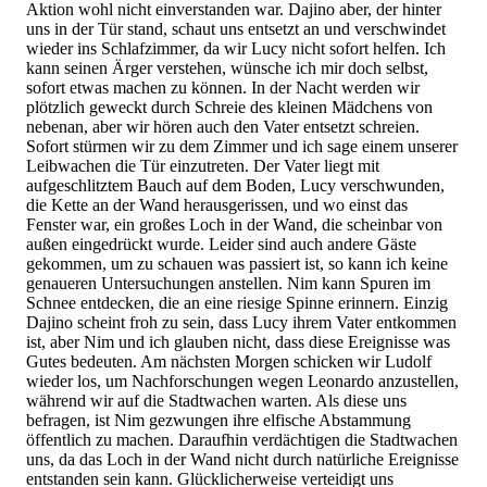
Aktion wohl nicht einverstanden war. Dajino aber, der hinter
uns in der Tür stand, schaut uns entsetzt an und verschwindet
wieder ins Schlafzimmer, da wir Lucy nicht sofort helfen. Ich
kann seinen Ärger verstehen, wünsche ich mir doch selbst,
sofort etwas machen zu können. In der Nacht werden wir
plötzlich geweckt durch Schreie des kleinen Mädchens von
nebenan, aber wir hören auch den Vater entsetzt schreien.
Sofort stürmen wir zu dem Zimmer und ich sage einem unserer
Leibwachen die Tür einzutreten. Der Vater liegt mit
aufgeschlitztem Bauch auf dem Boden, Lucy verschwunden,
die Kette an der Wand herausgerissen, und wo einst das
Fenster war, ein großes Loch in der Wand, die scheinbar von
außen eingedrückt wurde. Leider sind auch andere Gäste
gekommen, um zu schauen was passiert ist, so kann ich keine
genaueren Untersuchungen anstellen. Nim kann Spuren im
Schnee entdecken, die an eine riesige Spinne erinnern. Einzig
Dajino scheint froh zu sein, dass Lucy ihrem Vater entkommen
ist, aber Nim und ich glauben nicht, dass diese Ereignisse was
Gutes bedeuten. Am nächsten Morgen schicken wir Ludolf
wieder los, um Nachforschungen wegen Leonardo anzustellen,
während wir auf die Stadtwachen warten. Als diese uns
befragen, ist Nim gezwungen ihre elfische Abstammung
öffentlich zu machen. Daraufhin verdächtigen die Stadtwachen
uns, da das Loch in der Wand nicht durch natürliche Ereignisse
entstanden sein kann. Glücklicherweise verteidigt uns