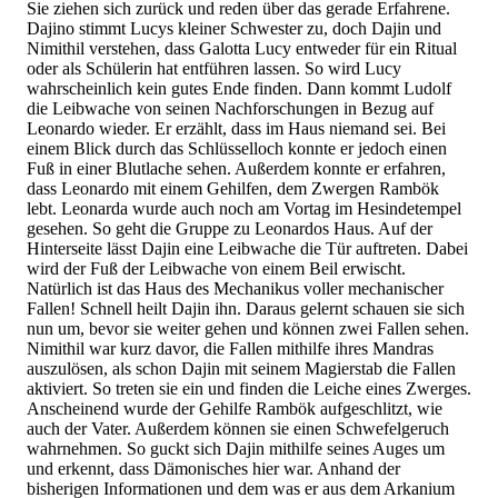
Sie ziehen sich zurück und reden über das gerade Erfahrene.
Dajino stimmt Lucys kleiner Schwester zu, doch Dajin und
Nimithil verstehen, dass Galotta Lucy entweder für ein Ritual
oder als Schülerin hat entführen lassen. So wird Lucy
wahrscheinlich kein gutes Ende finden. Dann kommt Ludolf
die Leibwache von seinen Nachforschungen in Bezug auf
Leonardo wieder. Er erzählt, dass im Haus niemand sei. Bei
einem Blick durch das Schlüsselloch konnte er jedoch einen
Fuß in einer Blutlache sehen. Außerdem konnte er erfahren,
dass Leonardo mit einem Gehilfen, dem Zwergen Rambök
lebt. Leonarda wurde auch noch am Vortag im Hesindetempel
gesehen. So geht die Gruppe zu Leonardos Haus. Auf der
Hinterseite lässt Dajin eine Leibwache die Tür auftreten. Dabei
wird der Fuß der Leibwache von einem Beil erwischt.
Natürlich ist das Haus des Mechanikus voller mechanischer
Fallen! Schnell heilt Dajin ihn. Daraus gelernt schauen sie sich
nun um, bevor sie weiter gehen und können zwei Fallen sehen.
Nimithil war kurz davor, die Fallen mithilfe ihres Mandras
auszulösen, als schon Dajin mit seinem Magierstab die Fallen
aktiviert. So treten sie ein und finden die Leiche eines Zwerges.
Anscheinend wurde der Gehilfe Rambök aufgeschlitzt, wie
auch der Vater. Außerdem können sie einen Schwefelgeruch
wahrnehmen. So guckt sich Dajin mithilfe seines Auges um
und erkennt, dass Dämonisches hier war. Anhand der
bisherigen Informationen und dem was er aus dem Arkanium