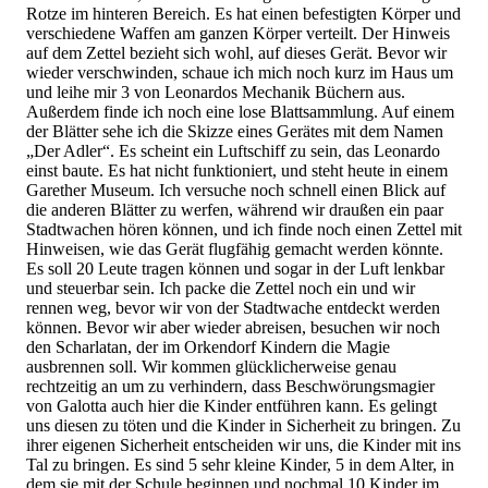
Rotze im hinteren Bereich. Es hat einen befestigten Körper und
verschiedene Waffen am ganzen Körper verteilt. Der Hinweis
auf dem Zettel bezieht sich wohl, auf dieses Gerät. Bevor wir
wieder verschwinden, schaue ich mich noch kurz im Haus um
und leihe mir 3 von Leonardos Mechanik Büchern aus.
Außerdem finde ich noch eine lose Blattsammlung. Auf einem
der Blätter sehe ich die Skizze eines Gerätes mit dem Namen
„Der Adler“. Es scheint ein Luftschiff zu sein, das Leonardo
einst baute. Es hat nicht funktioniert, und steht heute in einem
Garether Museum. Ich versuche noch schnell einen Blick auf
die anderen Blätter zu werfen, während wir draußen ein paar
Stadtwachen hören können, und ich finde noch einen Zettel mit
Hinweisen, wie das Gerät flugfähig gemacht werden könnte.
Es soll 20 Leute tragen können und sogar in der Luft lenkbar
und steuerbar sein. Ich packe die Zettel noch ein und wir
rennen weg, bevor wir von der Stadtwache entdeckt werden
können. Bevor wir aber wieder abreisen, besuchen wir noch
den Scharlatan, der im Orkendorf Kindern die Magie
ausbrennen soll. Wir kommen glücklicherweise genau
rechtzeitig an um zu verhindern, dass Beschwörungsmagier
von Galotta auch hier die Kinder entführen kann. Es gelingt
uns diesen zu töten und die Kinder in Sicherheit zu bringen. Zu
ihrer eigenen Sicherheit entscheiden wir uns, die Kinder mit ins
Tal zu bringen. Es sind 5 sehr kleine Kinder, 5 in dem Alter, in
dem sie mit der Schule beginnen und nochmal 10 Kinder im