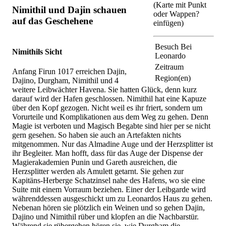
(Karte mit Punkt
Nimithil und Dajin schauen
oder Wappen?
auf das Geschehene
einfügen)
Besuch Bei
Nimithils Sicht
Leonardo
Zeitraum
Anfang Firun 1017 erreichen Dajin,
Region(en)
Dajino, Durgham, Nimithil und 4
weitere Leibwächter Havena. Sie hatten Glück, denn kurz
darauf wird der Hafen geschlossen. Nimithil hat eine Kapuze
über den Kopf gezogen. Nicht weil es ihr friert, sondern um
Vorurteile und Komplikationen aus dem Weg zu gehen. Denn
Magie ist verboten und Magisch Begabte sind hier per se nicht
gern gesehen. So haben sie auch an Artefakten nichts
mitgenommen. Nur das Almadine Auge und der Herzsplitter ist
ihr Begleiter. Man hofft, dass für das Auge der Dispense der
Magierakademien Punin und Gareth ausreichen, die
Herzsplitter werden als Amulett getarnt. Sie gehen zur
Kapitäns-Herberge Schatzinsel nahe des Hafens, wo sie eine
Suite mit einem Vorraum beziehen. Einer der Leibgarde wird
währenddessen ausgeschickt um zu Leonardos Haus zu gehen.
Nebenan hören sie plötzlich ein Weinen und so gehen Dajin,
Dajino und Nimithil rüber und klopfen an die Nachbarstür.
Während sie rübergehen hören sie, wie Durgham die