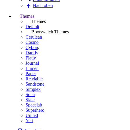
Nach oben
Themes
Themes
Default
Bootswatch Themes
Cerulean
Cosmo
Cyborg
Darkly
Flatly
Journal
Lumen
Paper
Readable
Sandstone
Simplex
Solar
Slate
Spacelab
Superhero
United
Yeti