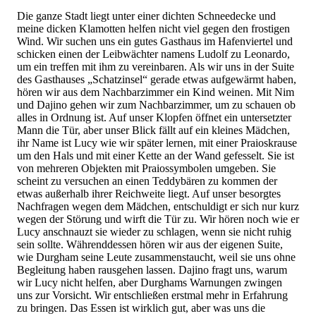
Die ganze Stadt liegt unter einer dichten Schneedecke und
meine dicken Klamotten helfen nicht viel gegen den frostigen
Wind. Wir suchen uns ein gutes Gasthaus im Hafenviertel und
schicken einen der Leibwächter namens Ludolf zu Leonardo,
um ein treffen mit ihm zu vereinbaren. Als wir uns in der Suite
des Gasthauses „Schatzinsel“ gerade etwas aufgewärmt haben,
hören wir aus dem Nachbarzimmer ein Kind weinen. Mit Nim
und Dajino gehen wir zum Nachbarzimmer, um zu schauen ob
alles in Ordnung ist. Auf unser Klopfen öffnet ein untersetzter
Mann die Tür, aber unser Blick fällt auf ein kleines Mädchen,
ihr Name ist Lucy wie wir später lernen, mit einer Praioskrause
um den Hals und mit einer Kette an der Wand gefesselt. Sie ist
von mehreren Objekten mit Praiossymbolen umgeben. Sie
scheint zu versuchen an einen Teddybären zu kommen der
etwas außerhalb ihrer Reichweite liegt. Auf unser besorgtes
Nachfragen wegen dem Mädchen, entschuldigt er sich nur kurz
wegen der Störung und wirft die Tür zu. Wir hören noch wie er
Lucy anschnauzt sie wieder zu schlagen, wenn sie nicht ruhig
sein sollte. Währenddessen hören wir aus der eigenen Suite,
wie Durgham seine Leute zusammenstaucht, weil sie uns ohne
Begleitung haben rausgehen lassen. Dajino fragt uns, warum
wir Lucy nicht helfen, aber Durghams Warnungen zwingen
uns zur Vorsicht. Wir entschließen erstmal mehr in Erfahrung
zu bringen. Das Essen ist wirklich gut, aber was uns die