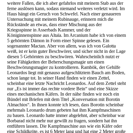
weitere Fallen, die ich aber gefahrlos mit meinem Stab aus der
ferne auslösen kann, sodass niemand weiteres verletzt wird. Im
Haus hängt ein Geruch von Schwefel. Nach einer genaueren
Untersuchung mit meinem Rubinauge, erinnern mich die
Rückstände an etwas, dass einer Mischung aus der
Kriegsspinne in Asserbads Kammer, und der
Königinnenspinne aus Altaïa. Im Arcanium habe ich von einem
5 gehörnten Dämon in Form einer Spinne gelesen. Ein
sogenannter Mactan. Aber von allem, was ich von Galotta
weiß, ist er kein guter Beschwörer, und sicher nicht in der Lage
diesen 5 Gehörnten zu beschwören. Wahrscheinlich nutzt er
seine Fähigkeiten der Beherschungsmagie um einen
Beschwörungsmagier zu kontrollieren. Rambök, der Gehilfe
Leonardos liegt mit genauso aufgeschlitztem Bauch am Boden,
schon lange tot. In seiner Hand finden wir einen Zettel,
scheinbar eine letzte Nachricht Leonardos. Auf dem Zettel steht
nur „Es ist immer das rechte vordere Bein“ und eine Skizze
eines mechanischen Käfers. In der nähe finden wir noch ein
Bündel mit Briefen mit dem Titel „Konversation mit Borotin
Almachios“. In ihnen konnte ich lesen, dass Borotin scheinbar
mehrmals Leonardo drum gebeten hat ihm Kampfmaschinen
zu bauen. Leonardo hatte immer abgelehnt, aber scheinbar war
Borbarad nicht mehr nur gewillt zu fragen, sondern hat ihn
entführen lassen. Die Kampfmaschine aus wie ein Käfer oder
eine Schildkröte, es ist 6 Meter lang und hat eine 2 Meter große