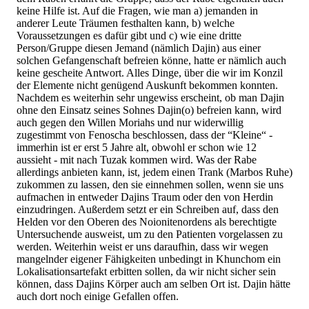
keine Hilfe ist. Auf die Fragen, wie man a) jemanden in
anderer Leute Träumen festhalten kann, b) welche
Voraussetzungen es dafür gibt und c) wie eine dritte
Person/Gruppe diesen Jemand (nämlich Dajin) aus einer
solchen Gefangenschaft befreien könne, hatte er nämlich auch
keine gescheite Antwort. Alles Dinge, über die wir im Konzil
der Elemente nicht genügend Auskunft bekommen konnten.
Nachdem es weiterhin sehr ungewiss erscheint, ob man Dajin
ohne den Einsatz seines Sohnes Dajin(o) befreien kann, wird
auch gegen den Willen Moriahs und nur widerwillig
zugestimmt von Fenoscha beschlossen, dass der “Kleine“ -
immerhin ist er erst 5 Jahre alt, obwohl er schon wie 12
aussieht - mit nach Tuzak kommen wird. Was der Rabe
allerdings anbieten kann, ist, jedem einen Trank (Marbos Ruhe)
zukommen zu lassen, den sie einnehmen sollen, wenn sie uns
aufmachen in entweder Dajins Traum oder den von Herdin
einzudringen. Außerdem setzt er ein Schreiben auf, dass den
Helden vor den Oberen des Noionitenordens als berechtigte
Untersuchende ausweist, um zu den Patienten vorgelassen zu
werden. Weiterhin weist er uns daraufhin, dass wir wegen
mangelnder eigener Fähigkeiten unbedingt in Khunchom ein
Lokalisationsartefakt erbitten sollen, da wir nicht sicher sein
können, dass Dajins Körper auch am selben Ort ist. Dajin hätte
auch dort noch einige Gefallen offen.