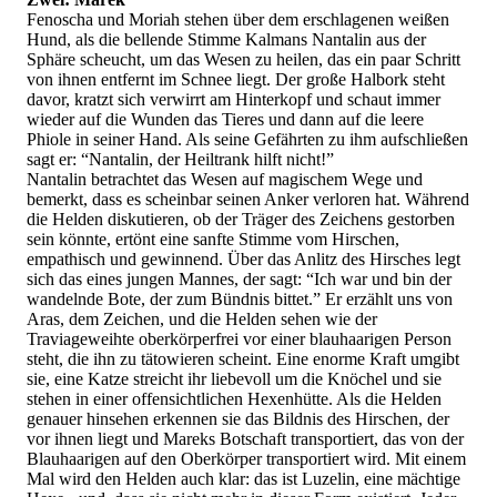
Fenoscha und Moriah stehen über dem erschlagenen weißen
Hund, als die bellende Stimme Kalmans Nantalin aus der
Sphäre scheucht, um das Wesen zu heilen, das ein paar Schritt
von ihnen entfernt im Schnee liegt. Der große Halbork steht
davor, kratzt sich verwirrt am Hinterkopf und schaut immer
wieder auf die Wunden das Tieres und dann auf die leere
Phiole in seiner Hand. Als seine Gefährten zu ihm aufschließen
sagt er: “Nantalin, der Heiltrank hilft nicht!”
Nantalin betrachtet das Wesen auf magischem Wege und
bemerkt, dass es scheinbar seinen Anker verloren hat. Während
die Helden diskutieren, ob der Träger des Zeichens gestorben
sein könnte, ertönt eine sanfte Stimme vom Hirschen,
empathisch und gewinnend. Über das Anlitz des Hirsches legt
sich das eines jungen Mannes, der sagt: “Ich war und bin der
wandelnde Bote, der zum Bündnis bittet.” Er erzählt uns von
Aras, dem Zeichen, und die Helden sehen wie der
Traviageweihte oberkörperfrei vor einer blauhaarigen Person
steht, die ihn zu tätowieren scheint. Eine enorme Kraft umgibt
sie, eine Katze streicht ihr liebevoll um die Knöchel und sie
stehen in einer offensichtlichen Hexenhütte. Als die Helden
genauer hinsehen erkennen sie das Bildnis des Hirschen, der
vor ihnen liegt und Mareks Botschaft transportiert, das von der
Blauhaarigen auf den Oberkörper transportiert wird. Mit einem
Mal wird den Helden auch klar: das ist Luzelin, eine mächtige