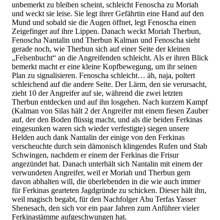
unbemerkt zu bleiben scheint, schleicht Fenoscha zu Moriah
und weckt sie leise. Sie legt ihrer Gefährtin eine Hand auf den
Mund und sobald sie die Augen öffnet, legt Fenoscha einen
Zeigefinger auf ihre Lippen. Danach weckt Moriah Therbun,
Fenoscha Nantalin und Therbun Kalman und Fenoscha sieht
gerade noch, wie Therbun sich auf einer Seite der kleinen
„Felsenbucht“ an die Angreifenden schleicht. Als er ihren Blick
bemerkt macht er eine kleine Kopfbewegung, um ihr seinen
Plan zu signalisieren. Fenoscha schleicht… äh, naja, poltert
schleichend auf die andere Seite. Der Lärm, den sie verursacht,
zieht 10 der Angreifer auf sie, während die zwei letzten
Therbun entdecken und auf ihn losgehen. Nach kurzem Kampf
(Kalman von Silas hält 2 der Angreifer mit einem fiesen Zauber
auf, der den Boden flüssig macht, und als die beiden Ferkinas
eingesunken waren sich wieder verfestigte) siegen unsere
Helden auch dank Nantalin der einige von den Ferkinas
verscheuchte durch sein dämonisch klingendes Rufen und Stab
Schwingen, nachdem er einem der Ferkinas die Frisur
angezündet hat. Danach unterhält sich Nantalin mit einem der
verwundeten Angreifer, weil er Moriah und Therbun gern
davon abhalten will, die überlebenden in die wie auch immer
für Ferkinas gearteten Jagdgründe zu schicken. Dieser hält ihn,
weil magisch begabt, für den Nachfolger Abu Terfas Yasser
Shenesach, den sich vor ein paar Jahren zum Anführer vieler
Ferkinastämme aufgeschwungen hat.