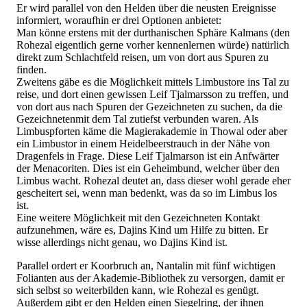
Er wird parallel von den Helden über die neusten Ereignisse
informiert, woraufhin er drei Optionen anbietet:
Man könne erstens mit der durthanischen Sphäre Kalmans (den
Rohezal eigentlich gerne vorher kennenlernen würde) natürlich
direkt zum Schlachtfeld reisen, um von dort aus Spuren zu
finden.
Zweitens gäbe es die Möglichkeit mittels Limbustore ins Tal zu
reise, und dort einen gewissen Leif Tjalmarsson zu treffen, und
von dort aus nach Spuren der Gezeichneten zu suchen, da die
Gezeichnetenmit dem Tal zutiefst verbunden waren. Als
Limbuspforten käme die Magierakademie in Thowal oder aber
ein Limbustor in einem Heidelbeerstrauch in der Nähe von
Dragenfels in Frage. Diese Leif Tjalmarson ist ein Anfwärter
der Menacoriten. Dies ist ein Geheimbund, welcher über den
Limbus wacht. Rohezal deutet an, dass dieser wohl gerade eher
gescheitert sei, wenn man bedenkt, was da so im Limbus los
ist.
Eine weitere Möglichkeit mit den Gezeichneten Kontakt
aufzunehmen, wäre es, Dajins Kind um Hilfe zu bitten. Er
wisse allerdings nicht genau, wo Dajins Kind ist.
Parallel ordert er Koorbruch an, Nantalin mit fünf wichtigen
Folianten aus der Akademie-Bibliothek zu versorgen, damit er
sich selbst so weiterbilden kann, wie Rohezal es genügt.
Außerdem gibt er den Helden einen Siegelring, der ihnen