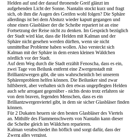
Helden auf und der darauf thronende Greif glänzt im
aufgehenden Licht der Sonne. Nantalin stockt kurz und fragt
sich, ob ihm die Augen des Greifen wohl folgen? Die Sphäre
allerdings ist bei dem Absturz wieder kaputt gegangen und
ohne einen Glasbläser der die Scheibe repariert ist an eine
Fortsetzung der Reise nicht zu denken. Im Gespräch bezüglich
der Stadt wird klar, dass die Helden mit Kalman und der
Sphäre nicht gesehen werden dürften, wenn sie nicht
unmittelbar Probleme haben wollen. Also versteckt sich
Kalman mit der Sphäre in dem ersten kleinen Wäldchen
nördlich vor der Stadt.
Auf dem Weg durch die Stadt erzählt Fenoscha, dass es ein,
zwei Tage von Beilunk entfernt eine Zwergenstadt mit
Brilliantzwergen gibt, die uns wahrscheinlich bei unserem
Sphärenproblem helfen können. Die Beilunker sind zwar
hilfsbereit, aber verhalten sich den etwas ungepflegten Helden
auch sehr arrogant gegenüber - nichts desto trotz erfahren sie
von dem braven, fegenden Menschen, dass es ein
Brilliantzwergenviertel gibt, in dem sie sicher Glasbläser finden
können.
Für 2 Dukaten heuern sie den besten Glasbläser des Viertels
an. Mithilfe des Flammenschwerts von Nantalin kann dieser
die Scheibe gleich im Wäldchen reparieren.
Kalman verabschiedet ihn höflich und sorgt dafür, dass der
Zwerg alles vergisst.