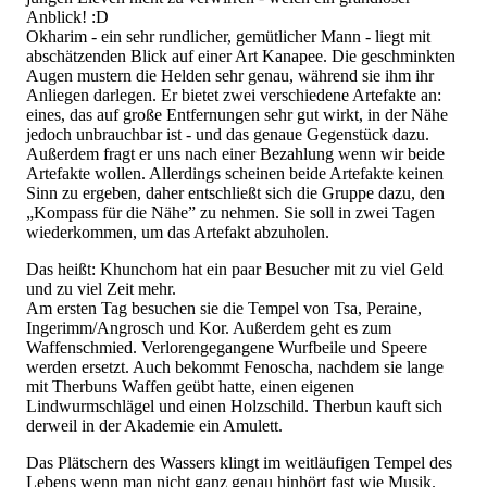
Anblick! :D
Okharim - ein sehr rundlicher, gemütlicher Mann - liegt mit
abschätzenden Blick auf einer Art Kanapee. Die geschminkten
Augen mustern die Helden sehr genau, während sie ihm ihr
Anliegen darlegen. Er bietet zwei verschiedene Artefakte an:
eines, das auf große Entfernungen sehr gut wirkt, in der Nähe
jedoch unbrauchbar ist - und das genaue Gegenstück dazu.
Außerdem fragt er uns nach einer Bezahlung wenn wir beide
Artefakte wollen. Allerdings scheinen beide Artefakte keinen
Sinn zu ergeben, daher entschließt sich die Gruppe dazu, den
„Kompass für die Nähe” zu nehmen. Sie soll in zwei Tagen
wiederkommen, um das Artefakt abzuholen.
Das heißt: Khunchom hat ein paar Besucher mit zu viel Geld
und zu viel Zeit mehr.
Am ersten Tag besuchen sie die Tempel von Tsa, Peraine,
Ingerimm/Angrosch und Kor. Außerdem geht es zum
Waffenschmied. Verlorengegangene Wurfbeile und Speere
werden ersetzt. Auch bekommt Fenoscha, nachdem sie lange
mit Therbuns Waffen geübt hatte, einen eigenen
Lindwurmschlägel und einen Holzschild. Therbun kauft sich
derweil in der Akademie ein Amulett.
Das Plätschern des Wassers klingt im weitläufigen Tempel des
Lebens wenn man nicht ganz genau hinhört fast wie Musik.