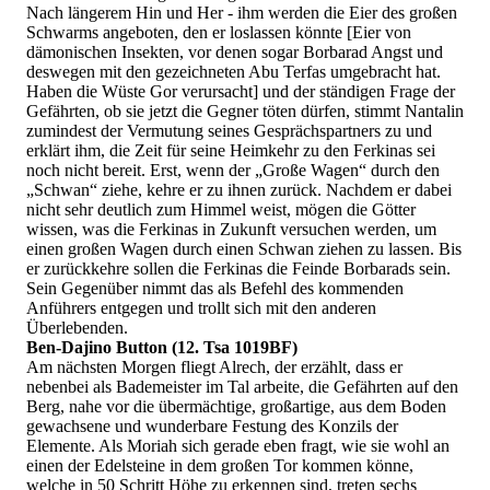
Nach längerem Hin und Her - ihm werden die Eier des großen
Schwarms angeboten, den er loslassen könnte [Eier von
dämonischen Insekten, vor denen sogar Borbarad Angst und
deswegen mit den gezeichneten Abu Terfas umgebracht hat.
Haben die Wüste Gor verursacht] und der ständigen Frage der
Gefährten, ob sie jetzt die Gegner töten dürfen, stimmt Nantalin
zumindest der Vermutung seines Gesprächspartners zu und
erklärt ihm, die Zeit für seine Heimkehr zu den Ferkinas sei
noch nicht bereit. Erst, wenn der „Große Wagen“ durch den
„Schwan“ ziehe, kehre er zu ihnen zurück. Nachdem er dabei
nicht sehr deutlich zum Himmel weist, mögen die Götter
wissen, was die Ferkinas in Zukunft versuchen werden, um
einen großen Wagen durch einen Schwan ziehen zu lassen. Bis
er zurückkehre sollen die Ferkinas die Feinde Borbarads sein.
Sein Gegenüber nimmt das als Befehl des kommenden
Anführers entgegen und trollt sich mit den anderen
Überlebenden.
Ben-Dajino Button (12. Tsa 1019BF)
Am nächsten Morgen fliegt Alrech, der erzählt, dass er
nebenbei als Bademeister im Tal arbeite, die Gefährten auf den
Berg, nahe vor die übermächtige, großartige, aus dem Boden
gewachsene und wunderbare Festung des Konzils der
Elemente. Als Moriah sich gerade eben fragt, wie sie wohl an
einen der Edelsteine in dem großen Tor kommen könne,
welche in 50 Schritt Höhe zu erkennen sind, treten sechs