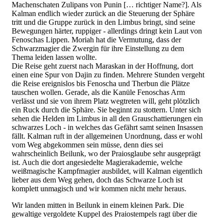
Machenschaten Zulipans von Punin [… richtiger Name?]. Als
Kalman endlich wieder zurück an die Steuerung der Sphäre
tritt und die Gruppe zurück in den Limbus bringt, sind seine
Bewegungen härter, ruppiger - allerdings dringt kein Laut von
Fenoschas Lippen. Moriah hat die Vermutung, dass der
Schwarzmagier die Zwergin für ihre Einstellung zu dem
Thema leiden lassen wollte.
Die Reise geht zuerst nach Maraskan in der Hoffnung, dort
einen eine Spur von Dajin zu finden. Mehrere Stunden vergeht
die Reise ereignislos bis Fenoscha und Therbun die Plätze
tauschen wollen. Gerade, als die Kanüle Fenoschas Arm
verlässt und sie von ihrem Platz wegtreten will, geht plötzlich
ein Ruck durch die Sphäre. Sie beginnt zu stottern. Unter sich
sehen die Helden im Limbus in all den Grauschattierungen ein
schwarzes Loch - in welches das Gefährt samt seinen Insassen
fällt. Kalman ruft in der allgemeinen Unordnung, dass er wohl
vom Weg abgekommen sein müsse, denn dies sei
wahrscheinlich Beilunk, wo der Praiosglaube sehr ausgeprägt
ist. Auch die dort angesiedelte Magierakademie, welche
weißmagische Kampfmagier ausbildet, will Kalman eigentlich
lieber aus dem Weg gehen, doch das Schwarze Loch ist
komplett unmagisch und wir kommen nicht mehr heraus.
Wir landen mitten in Beilunk in einem kleinen Park. Die
gewaltige vergoldete Kuppel des Praiostempels ragt über die