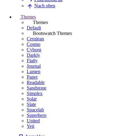
Nach oben
Themes
Themes
Default
Bootswatch Themes
Cerulean
Cosmo
Cyborg
Darkly
Flatly
Journal
Lumen
Paper
Readable
Sandstone
Simplex
Solar
Slate
Spacelab
Superhero
United
Yeti