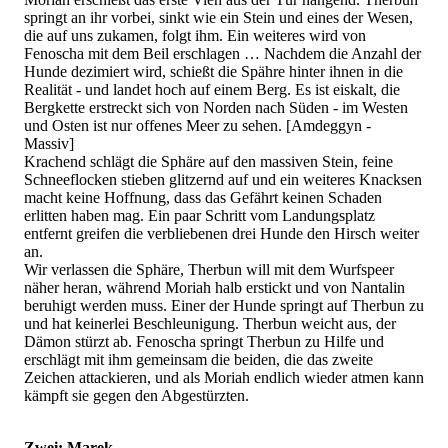
springt an ihr vorbei, sinkt wie ein Stein und eines der Wesen,
die auf uns zukamen, folgt ihm. Ein weiteres wird von
Fenoscha mit dem Beil erschlagen … Nachdem die Anzahl der
Hunde dezimiert wird, schießt die Spähre hinter ihnen in die
Realität - und landet hoch auf einem Berg. Es ist eiskalt, die
Bergkette erstreckt sich von Norden nach Süden - im Westen
und Osten ist nur offenes Meer zu sehen. [Amdeggyn -
Massiv]
Krachend schlägt die Sphäre auf den massiven Stein, feine
Schneeflocken stieben glitzernd auf und ein weiteres Knacksen
macht keine Hoffnung, dass das Gefährt keinen Schaden
erlitten haben mag. Ein paar Schritt vom Landungsplatz
entfernt greifen die verbliebenen drei Hunde den Hirsch weiter
an.
Wir verlassen die Sphäre, Therbun will mit dem Wurfspeer
näher heran, während Moriah halb erstickt und von Nantalin
beruhigt werden muss. Einer der Hunde springt auf Therbun zu
und hat keinerlei Beschleunigung. Therbun weicht aus, der
Dämon stürzt ab. Fenoscha springt Therbun zu Hilfe und
erschlägt mit ihm gemeinsam die beiden, die das zweite
Zeichen attackieren, und als Moriah endlich wieder atmen kann
kämpft sie gegen den Abgestürzten.
Zwei: Marek