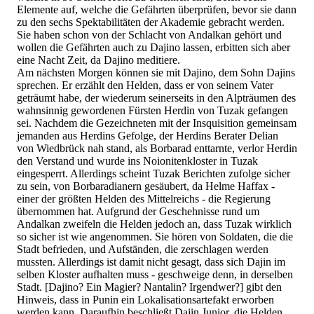
Elemente auf, welche die Gefährten überprüfen, bevor sie dann
zu den sechs Spektabilitäten der Akademie gebracht werden.
Sie haben schon von der Schlacht von Andalkan gehört und
wollen die Gefährten auch zu Dajino lassen, erbitten sich aber
eine Nacht Zeit, da Dajino meditiere.
Am nächsten Morgen können sie mit Dajino, dem Sohn Dajins
sprechen. Er erzählt den Helden, dass er von seinem Vater
geträumt habe, der wiederum seinerseits in den Alpträumen des
wahnsinnig gewordenen Fürsten Herdin von Tuzak gefangen
sei. Nachdem die Gezeichneten mit der Insquisition gemeinsam
jemanden aus Herdins Gefolge, der Herdins Berater Delian
von Wiedbrück nah stand, als Borbarad enttarnte, verlor Herdin
den Verstand und wurde ins Noionitenkloster in Tuzak
eingesperrt. Allerdings scheint Tuzak Berichten zufolge sicher
zu sein, von Borbaradianern gesäubert, da Helme Haffax -
einer der größten Helden des Mittelreichs - die Regierung
übernommen hat. Aufgrund der Geschehnisse rund um
Andalkan zweifeln die Helden jedoch an, dass Tuzak wirklich
so sicher ist wie angenommen. Sie hören von Soldaten, die die
Stadt befrieden, und Aufständen, die zerschlagen werden
mussten. Allerdings ist damit nicht gesagt, dass sich Dajin im
selben Kloster aufhalten muss - geschweige denn, in derselben
Stadt. [Dajino? Ein Magier? Nantalin? Irgendwer?] gibt den
Hinweis, dass in Punin ein Lokalisationsartefakt erworben
werden kann. Daraufhin beschließt Dajin Junior, die Helden