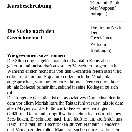
(Karte mit Punkt
Kurzbeschreibung
oder Wappen?
einfügen)
Die Suche Nach
Die Suche nach den
Den
Gezeichneten I
Gezeichneten
Zeitraum
Region(en)
Wie gewonnen, so zerronnen
Die Stimmung ist gelöst, nachdem Nantalin Rohezal so
gekonnt und meisterhaft aus seiner Versteinerung gerettet hat.
Während er sich nicht nur von den Gefährten feiern lässt wird
er hier und dort auf Signaturen oder auch die Möglichkeit
angesprochen, von ihm lernen zu können. Verlegen winkt er
ab, als Rohezal primär ihn, sekundär seine Kollegen zu sich
ruft.
Das folgende Gespräch ist ein assoziatives Durcheinander, in
dem vor allem Moriah kurz ihr Taktgefühl vergisst, als sie dem
alten Magier vor die Füße wirft, dass seine ehemaligen
Gefährten Dajin und Tungdil wahrscheinlich am Grund eines
Sees liegen. Er schnappt nach Luft, läuft rot an, greift sich ans
Herz - und fällt um. Erschrocken stürzen Nantalin, Fenoscha
und Moriah zu dem alten Mann, versuchen ihn zu stabilisieren