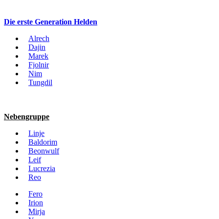
Die erste Generation Helden
Alrech
Dajin
Marek
Fjolnir
Nim
Tungdil
Nebengruppe
Linje
Baldorim
Beonwulf
Leif
Lucrezia
Reo
Fero
Irion
Mirja