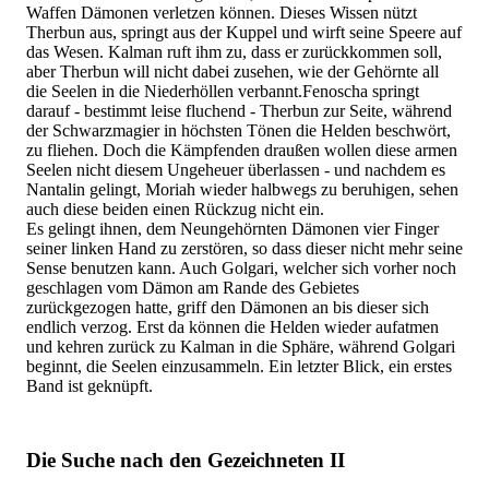
Waffen Dämonen verletzen können. Dieses Wissen nützt
Therbun aus, springt aus der Kuppel und wirft seine Speere auf
das Wesen. Kalman ruft ihm zu, dass er zurückkommen soll,
aber Therbun will nicht dabei zusehen, wie der Gehörnte all
die Seelen in die Niederhöllen verbannt.Fenoscha springt
darauf - bestimmt leise fluchend - Therbun zur Seite, während
der Schwarzmagier in höchsten Tönen die Helden beschwört,
zu fliehen. Doch die Kämpfenden draußen wollen diese armen
Seelen nicht diesem Ungeheuer überlassen - und nachdem es
Nantalin gelingt, Moriah wieder halbwegs zu beruhigen, sehen
auch diese beiden einen Rückzug nicht ein.
Es gelingt ihnen, dem Neungehörnten Dämonen vier Finger
seiner linken Hand zu zerstören, so dass dieser nicht mehr seine
Sense benutzen kann. Auch Golgari, welcher sich vorher noch
geschlagen vom Dämon am Rande des Gebietes
zurückgezogen hatte, griff den Dämonen an bis dieser sich
endlich verzog. Erst da können die Helden wieder aufatmen
und kehren zurück zu Kalman in die Sphäre, während Golgari
beginnt, die Seelen einzusammeln. Ein letzter Blick, ein erstes
Band ist geknüpft.
Die Suche nach den Gezeichneten II