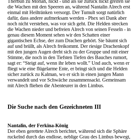
Therbun zu Moriah, nickt - und als sie zurück nickt greifen sie
die Wachen mit den Speeren an, während Nantalin Alrech erst
einmal mit Heiltränken versorgt. Der Tumult sorgt natürlich
dafür, dass andere aufmerksam werden - Phex sei Dank aber
noch nicht verstehen, was vor sich geht. Die Helden strecken
die Wachen nieder und befreien Alrech von seinen Fesseln - in
genau diesem Moment sehen wir den Schatten einer
gigantischen Echse, der zum Drachen gehört. Sie bäumt sich
auf und brüllt, als Alrech freikommt. Der riesige Drachenkopf
mit den jungen Augen dreht sich zu der Gruppe und mit einer
Stimme, die noch in den Tiefsten Tiefen des Bauches rumort,
sagt er: “Steigt auf, wenn ihr leben wollt.” Und auch, wenn er
fliegt wie eine flügelarme Ente, er bringt sich und die Helden
sicher zurück zu Kalman, wo er sich in einen jungen Mann
verwandelt und vor Schwäche zusammensackt. Gemeinsam
mit Alrech fliehen die Abenteurer in den Limbus.
Die Suche nach den Gezeichneten III
Nantalin, der Ferkina-König
Der eben gerettete Alrech berichtet, während sich die Sphäre
ruckelnd durch das endlose, neblige Grau des Limbus bewegt,