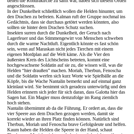
denen die Rondrakirche zu sanft war, haben sich diesem Orden
angeschlossen.
In der Dunkelheit schließlich wollen die Helden hinunter, um
den Drachen zu befreien. Kalman ruft der Gruppe nochmal ins
Gedächtnis, dass sie durchaus getötet werden könnten, also
sollten sie hinter dem Drachen Schutz suchen.
Insekten surren durch die Dunkelheit, der Geruch nach
Lagerfeuer und das Stimmengewirr von Menschen schweben
durch die warme Nachtluft. Eigentlich könnte es fast schön
sein, wenn auf Maraskan nicht jedes Tierchen mit einem
eigenen Mordplan auf die Welt käme. Als die Vier den
äußersten Kreis des Lichtscheins betreten, kommt eine
hochgewachsene Soldatin auf sie zu, die wissen will, was die
Helden “hier draußen” machen. Moriah, Therbun, Fenoscha
und die Soldatin werfen sich kurz Worte wie Spielbälle an die
Köpfe, bis die Wache Nantalin bemerkt und auf einmal ganz
kleinlaut wird. Sie benimmt sich geradezu unterwürfig und den
Helden erinnern sich jeder für sich daran, dass Galotta hier das
Sagen hat. Ein Magier muss demzufolge im Rang ziemlich
hoch stehen.
Nantalin übernimmt ab da die Führung. Er ordert an, dass die
vier Speere aus dem Drachen gezogen werden, damit sie
korrekt wieder an ihren Platz finden können. Natürlich sind
Therbun, Moriah und Fenoscha brave Gefolgsleute und helfen.
Kaum haben die Helden die Speere in der Hand, schaut