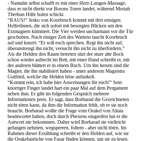
- Nantalin selbst schafft es mit einer Herz-Lungen-Massage,
dass er nicht direkt vor Borons Toren landet, während Moriah
Therbun Hilfe holen schickt.
“RAUS!” Jesko von Koorbruch kommt mit drei emsigen
HelferInnen, die sich sofort mit besorgten Blicken um den
Erzmagiern kümmert. Die Vier werden uncharmant vor die Tür
geschoben. Nach einiger Zeit des Wartens taucht Koorbruch
auf und knurrt: “Er will euch sprechen. Regt ihn nicht auf,
überanstrengt ihn nicht, versucht ihn nicht zu überfordern.”
Als die Helden den Raum betreten sitzt der sture alte Bock
schon wieder aufrecht im Bett, mit einer Hand schreibt er, mit
der anderen blättert er in einem Buch. Um ihn herum sind die
Magier, die ihn stabilisiert haben - unter anderem Magsistra
Gutfried, welche die Helden böse anfunkelt.
“Kommt rein, ich habe hier Anweisungen für euch!” Sein
knorriger Finger landet hart ein paar Mal auf dem Pergament
neben ihm. Er gibt im folgenden Gespräch mehrere
Informationen preis. Er sagt, dass Borbarad die Gezeichneten
nicht töten kann, da ihm die Information fehlt, ob er sie noch
braucht. Borbarad wollte die Frage vom Orakel von Altaia
beantwortet haben, doch durch Phexens eingreifen hat er die
Antwort nie bekommen. Daher wird Borbarad sie vielleicht
gefangen nehmen, wegsperren, foltern - aber nicht töten. Im
Rahmen dieser Erzählung schreibt er den Helden auf, wie sie
die Orakelsprüche von Fasar finden können, um sie zu lesen.