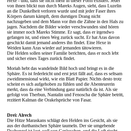
Hexe - und, dass sie nicht mehr in dieser Form existiert. Jeder
von ihnen blickt nun durch Mareks Augen, sieht, dass Luzelin
an die Dunkelheit verloren wurde und mit jeder Faser ihres
Körpers darum kämpft, dem durstigen Drang nicht
nachzugeben und dem Mann vor ihm die Zähne in den Hals zu
jagen. Nachdem die Bilder wieder verschwunden sind hören
sie immer noch Mareks Stimme. Er sagt, dass er irgendwo
gefangen ist, und einen Weg zurück sucht. Er hat Aras davon
geschickt damit jemand anderes ihn findet. Eine Hexe in
Weiden kann Aras wieder auf jemanden tätowieren.
Die Helden sollen seiner Familie berichten, dass er noch lebt
und sicher eines Tages zurück findet.
Moriah hebt das wandelnde Bild hoch und bringt es in die
Sphäre. Es ist federleicht und erst jetzt fällt auf, dass es seltsam
zweidimensional wirkt, wie ein Blatt Papier. Nichts desto trotz
scheint es sich aufgehoben zu fühlen und die Abenteurerin
merkt, dass da eine Verbindung ganz natürlich da ist. Als sie
gefolgt von Therbun, Nantalin und Fenoscha die Sphäre betritt,
rezitiert Kalman die Orakelsprüche von Fasar.
Drei: Alrech
Die Hitze Maraskans schlägt den Helden ins Gesicht, als sie
aus der durthanischen Sphäre taumeln. Der sie umgebende
Dschungel ist laut, voll von Geräuschen, und die Luft riecht