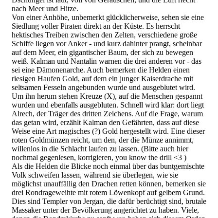
nach Meer und Hitze.
Von einer Anhöhe, unbemerkt glücklicherweise, sehen sie eine
Siedlung voller Piraten direkt an der Küste. Es herrscht
hektisches Treiben zwischen den Zelten, verschiedene große
Schiffe liegen vor Anker - und kurz dahinter prangt, scheinbar
auf dem Meer, ein gigantischer Baum, der sich zu bewegen
weiß. Kalman und Nantalin warnen die drei anderen vor - das
sei eine Dämonenarche. Auch bemerken die Helden einen
riesigen Haufen Gold, auf dem ein junger Kaiserdrache mit
seltsamen Fesseln angebunden wurde und ausgeblutet wird.
Um ihn herum stehen Kreuze (X), auf die Menschen gespannt
wurden und ebenfalls ausgebluten. Schnell wird klar: dort liegt
Alrech, der Träger des dritten Zeichens. Auf die Frage, warum
das getan wird, erzählt Kalman den Gefährten, dass auf diese
Weise eine Art magisches (?) Gold hergestellt wird. Eine dieser
roten Goldmünzen reicht, um den, der die Münze annimmt,
willenlos in die Schlacht laufen zu lassen. (Bitte auch hier
nochmal gegenlesen, korrigieren, you know the drill <3 )
Als die Helden die Blicke noch einmal über das buntgemischte
Volk schweifen lassen, während sie überlegen, wie sie
möglichst unauffällig den Drachen retten können, bemerken sie
drei Rondrageweihte mit rotem Löwenkopf auf gelbem Grund.
Dies sind Templer von Jergan, die dafür berüchtigt sind, brutale
Massaker unter der Bevölkerung angerichtet zu haben. Viele,