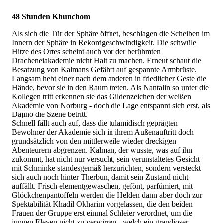
48 Stunden Khunchom
Als sich die Tür der Sphäre öffnet, beschlagen die Scheiben im
Innern der Sphäre in Rekordgeschwindigkeit. Die schwüle
Hitze des Ortes scheint auch vor der berühmten
Dracheneiakademie nicht Halt zu machen. Erneut schaut die
Besatzung von Kalmans Gefährt auf gespannte Armbrüste.
Langsam hebt einer nach dem anderen in friedlicher Geste die
Hände, bevor sie in den Raum treten. Als Nantalin so unter die
Kollegen tritt erkennen sie das Gildenzeichen der weißen
Akademie von Norburg - doch die Lage entspannt sich erst, als
Dajino die Szene betritt.
Schnell fällt auch auf, dass die tulamidisch geprägten
Bewohner der Akademie sich in ihrem Außenauftritt doch
grundsätzlich von den mittlerweile wieder dreckigen
Abenteurern abgrenzen. Kalman, der wusste, was auf ihn
zukommt, hat nicht nur versucht, sein verunstaltetes Gesicht
mit Schminke standesgemäß herzurichten, sondern versteckt
sich auch noch hinter Therbun, damit sein Zustand nicht
auffällt. Frisch elementgewaschen, gefönt, parfümiert, mit
Glöckchenpantoffeln werden die Helden dann aber doch zur
Spektabilität Khadil Okharim vorgelassen, die den beiden
Frauen der Gruppe erst einmal Schleier verordnet, um die
jungen Eleven nicht zu verwirren - welch ein grandioser