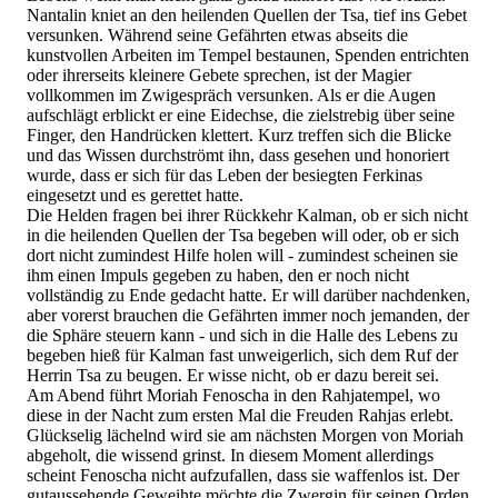
Nantalin kniet an den heilenden Quellen der Tsa, tief ins Gebet
versunken. Während seine Gefährten etwas abseits die
kunstvollen Arbeiten im Tempel bestaunen, Spenden entrichten
oder ihrerseits kleinere Gebete sprechen, ist der Magier
vollkommen im Zwigespräch versunken. Als er die Augen
aufschlägt erblickt er eine Eidechse, die zielstrebig über seine
Finger, den Handrücken klettert. Kurz treffen sich die Blicke
und das Wissen durchströmt ihn, dass gesehen und honoriert
wurde, dass er sich für das Leben der besiegten Ferkinas
eingesetzt und es gerettet hatte.
Die Helden fragen bei ihrer Rückkehr Kalman, ob er sich nicht
in die heilenden Quellen der Tsa begeben will oder, ob er sich
dort nicht zumindest Hilfe holen will - zumindest scheinen sie
ihm einen Impuls gegeben zu haben, den er noch nicht
vollständig zu Ende gedacht hatte. Er will darüber nachdenken,
aber vorerst brauchen die Gefährten immer noch jemanden, der
die Sphäre steuern kann - und sich in die Halle des Lebens zu
begeben hieß für Kalman fast unweigerlich, sich dem Ruf der
Herrin Tsa zu beugen. Er wisse nicht, ob er dazu bereit sei.
Am Abend führt Moriah Fenoscha in den Rahjatempel, wo
diese in der Nacht zum ersten Mal die Freuden Rahjas erlebt.
Glückselig lächelnd wird sie am nächsten Morgen von Moriah
abgeholt, die wissend grinst. In diesem Moment allerdings
scheint Fenoscha nicht aufzufallen, dass sie waffenlos ist. Der
gutaussehende Geweihte möchte die Zwergin für seinen Orden