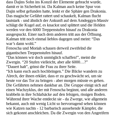
dass Dajins Sohn ins Konzil der Elemente gebracht wurde,
damit er in Sicherheit ist. Da Kalman auch keine Spur von
Dajin selbst gefunden hatte, lenkt er die Sphäre gen Drakonia.
Das magische Gefährt rattert und schaukelt, Kalman flucht
lautstark - und ähnlich der Ankunft auf dem Amdeggyn-Massiv
schlägt die Kugel auf, es knackst und splittert und die Helden
werden vor den 6000 Treppenstufen hinauf zu Drakonia
ausgespuckt. Einer nach dem anderen tritt aus der Öffnung.
Kalman tritt noch einmal lieblos dagegen und meint: “Das
war’s dann wohl.”
Fenoscha und Moriah schauen derweil zweifelnd die
gigantischen Treppenstufen hinauf.
“Das können wir doch unmöglich schaffen!”, meint die
Zwergin. “20 Stufen vielleicht, aber alle 6000…?”
“Dauert halt”, grinst die Frau zu ihrer Seite.
“Ich kann euch auch hochbringen.” Die Blicke wandern zu
Alrech, der ihnen erklärt, dass er zu geschwächt sei, um sie
heute vor das Tor zu bringen - aber morgen müsste es gehen.
Die Gefährten nehmen dankbar an. Die Gruppe einigt sich auf
einen Wachzyklus, der mit Fenoscha beginnt, und alle anderen
krabbeln in ihre Schlafsäcke auf den felsigen, rissigen Boden.
Während ihrer Wache entdeckt sie - da Zwerge, wie allgemein
bekannt, auch mit wenig Licht so hervorragend sehen können
wie Katzen nachts - 12 barbarisch aussehende Kämpfer, die
sich gekonnt anschleichen. Da die Zwergin von den Angreifern