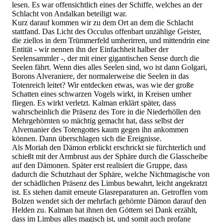
lesen. Es war offensichtlich eines der Schiffe, welches an der
Schlacht von Andalkan beteiligt war.
Kurz darauf kommen wir zu dem Ort an dem die Schlacht
stattfand. Das Licht des Occulus offenbart unzählige Geister,
die ziellos in dem Trümmerfeld umherirren, und mittendrin eine
Entität - wir nennen ihn der Einfachheit halber der
Seelensammler -, der mit einer gigantischen Sense durch die
Seelen fährt. Wenn dies alles Seelen sind, wo ist dann Golgari,
Borons Alveraniere, der normalerweise die Seelen in das
Totenreich leitet? Wir entdecken etwas, was wie der große
Schatten eines schwarzen Vogels wirkt, in Kreisen umher
fliegen. Es wirkt verletzt. Kalman erklärt später, dass
wahrscheinlich die Präsenz des Tore in die Niederhöllen den
Mehrgehörnten so mächtig gemacht hat, dass selbst der
Alvernanier des Totengottes kaum gegen ihn ankommen
können. Dann überschlagen sich die Ereignisse.
Als Moriah den Dämon erblickt erschrickt sie fürchterlich und
schießt mit der Armbrust aus der Sphäre durch die Glasscheibe
auf den Dämonen. Später erst realisiert die Gruppe, dass
dadurch die Schutzhaut der Sphäre, welche Nichtmagische von
der schädlichen Präsenz des Limbus bewahrt, leicht angekratzt
ist. Es stehen damit erneute Glasreparaturen an. Getroffen vom
Bolzen wendet sich der mehrfach gehörnte Dämon darauf den
Helden zu. Kalman hat ihnen den Göttern sei Dank erzählt,
dass im Limbus alles magisch ist, und somit auch profane