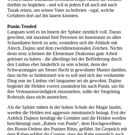
dorthin zu begleiten - und wil in jedem Fall auch mit nach
Tuzak reisen, um seinen Vater zu befreien - egal, welche
Gefahren dort auf ihn lauern könnten.
Punin-Tended
Langsam wird es im Innern der Sphäre ziemlich voll. Daran
gewöhnt, mit maximal fünf Personen im Innenraum zu allen
Schandtaten bereit zu sein, verändern sich die Abläufe mit
Alrech, Dajino und dem zweidimensionalen Zeichen. Nichts
desto trotz scheinen die Elementare Drakonias gute Arbeit
geleistet zu haben - die allerdings bei der Beförderung durch
den Limbus eher hinderlich zu sein scheint, denn der
Schwarzmagier am Steuer flucht in gewohnter Manier darüber,
dass nichts so funktioniert wie es soll und sich das verdammte
Ding nun im Limbus viel langsamer sei als gewohnt. Dajino
begleitet die Helden vorerst zumindest bis nach Punin, um für
ihre Vertrauenswürdigkeit einzustehen, sollte der Siegelring
Rohezals dazu nicht ausreichen.
Als die Sphäre mitten in der hohen Schule der Magie landet,
werden die Helden erst aggressiv misstrauisch beäugt. Erst der
Anblick Dajinos beruhigt die Gemüter und die Helden werden
beschleunigt zum „Raben von Punin“, dem Hochgeweihten
des Boron-Ordens des Puniner Ritus, geführt. Im Gespräch mit
dem Raben erfährt die Gruppe, dass der Rabe eigentlich auch