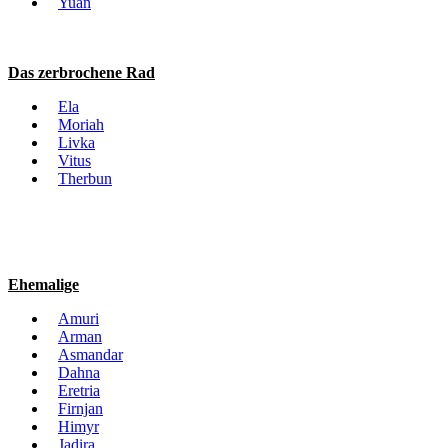
Yuan
Das zerbrochene Rad
Ela
Moriah
Livka
Vitus
Therbun
Ehemalige
Amuri
Arman
Asmandar
Dahna
Eretria
Firnjan
Himyr
Jadira