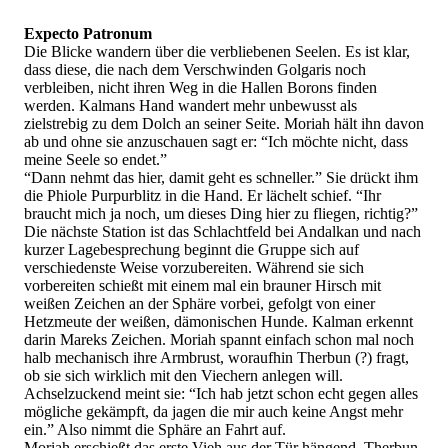
Expecto Patronum
Die Blicke wandern über die verbliebenen Seelen. Es ist klar,
dass diese, die nach dem Verschwinden Golgaris noch
verbleiben, nicht ihren Weg in die Hallen Borons finden
werden. Kalmans Hand wandert mehr unbewusst als
zielstrebig zu dem Dolch an seiner Seite. Moriah hält ihn davon
ab und ohne sie anzuschauen sagt er: “Ich möchte nicht, dass
meine Seele so endet.”
“Dann nehmt das hier, damit geht es schneller.” Sie drückt ihm
die Phiole Purpurblitz in die Hand. Er lächelt schief. “Ihr
braucht mich ja noch, um dieses Ding hier zu fliegen, richtig?”
Die nächste Station ist das Schlachtfeld bei Andalkan und nach
kurzer Lagebesprechung beginnt die Gruppe sich auf
verschiedenste Weise vorzubereiten. Während sie sich
vorbereiten schießt mit einem mal ein brauner Hirsch mit
weißen Zeichen an der Sphäre vorbei, gefolgt von einer
Hetzmeute der weißen, dämonischen Hunde. Kalman erkennt
darin Mareks Zeichen. Moriah spannt einfach schon mal noch
halb mechanisch ihre Armbrust, woraufhin Therbun (?) fragt,
ob sie sich wirklich mit den Viechern anlegen will.
Achselzuckend meint sie: “Ich hab jetzt schon echt gegen alles
mögliche gekämpft, da jagen die mir auch keine Angst mehr
ein.” Also nimmt die Sphäre an Fahrt auf.
Moriah erschießt das erste Vieh aus der Tür hängend. Therbun