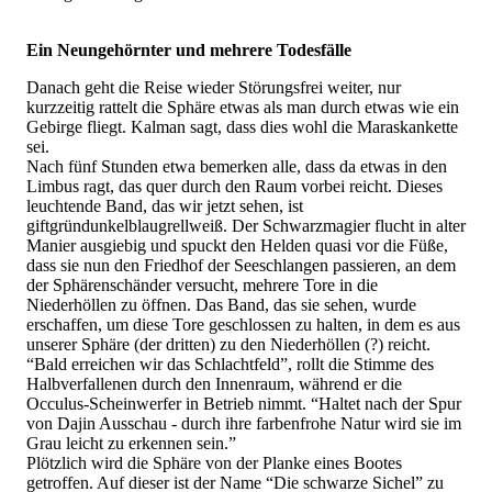
Ein Neungehörnter und mehrere Todesfälle
Danach geht die Reise wieder Störungsfrei weiter, nur
kurzzeitig rattelt die Sphäre etwas als man durch etwas wie ein
Gebirge fliegt. Kalman sagt, dass dies wohl die Maraskankette
sei.
Nach fünf Stunden etwa bemerken alle, dass da etwas in den
Limbus ragt, das quer durch den Raum vorbei reicht. Dieses
leuchtende Band, das wir jetzt sehen, ist
giftgründunkelblaugrellweiß. Der Schwarzmagier flucht in alter
Manier ausgiebig und spuckt den Helden quasi vor die Füße,
dass sie nun den Friedhof der Seeschlangen passieren, an dem
der Sphärenschänder versucht, mehrere Tore in die
Niederhöllen zu öffnen. Das Band, das sie sehen, wurde
erschaffen, um diese Tore geschlossen zu halten, in dem es aus
unserer Sphäre (der dritten) zu den Niederhöllen (?) reicht.
“Bald erreichen wir das Schlachtfeld”, rollt die Stimme des
Halbverfallenen durch den Innenraum, während er die
Occulus-Scheinwerfer in Betrieb nimmt. “Haltet nach der Spur
von Dajin Ausschau - durch ihre farbenfrohe Natur wird sie im
Grau leicht zu erkennen sein.”
Plötzlich wird die Sphäre von der Planke eines Bootes
getroffen. Auf dieser ist der Name “Die schwarze Sichel” zu