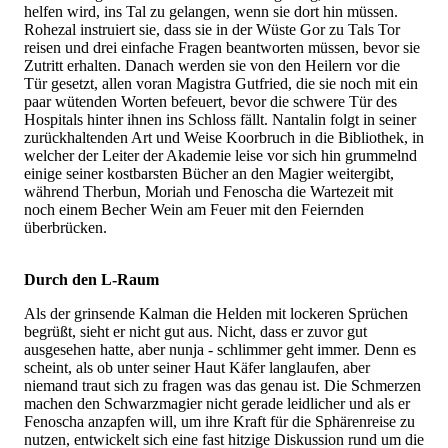
helfen wird, ins Tal zu gelangen, wenn sie dort hin müssen.
Rohezal instruiert sie, dass sie in der Wüste Gor zu Tals Tor
reisen und drei einfache Fragen beantworten müssen, bevor sie
Zutritt erhalten. Danach werden sie von den Heilern vor die
Tür gesetzt, allen voran Magistra Gutfried, die sie noch mit ein
paar wütenden Worten befeuert, bevor die schwere Tür des
Hospitals hinter ihnen ins Schloss fällt. Nantalin folgt in seiner
zurückhaltenden Art und Weise Koorbruch in die Bibliothek, in
welcher der Leiter der Akademie leise vor sich hin grummelnd
einige seiner kostbarsten Bücher an den Magier weitergibt,
während Therbun, Moriah und Fenoscha die Wartezeit mit
noch einem Becher Wein am Feuer mit den Feiernden
überbrücken.
Durch den L-Raum
Als der grinsende Kalman die Helden mit lockeren Sprüchen
begrüßt, sieht er nicht gut aus. Nicht, dass er zuvor gut
ausgesehen hatte, aber nunja - schlimmer geht immer. Denn es
scheint, als ob unter seiner Haut Käfer langlaufen, aber
niemand traut sich zu fragen was das genau ist. Die Schmerzen
machen den Schwarzmagier nicht gerade leidlicher und als er
Fenoscha anzapfen will, um ihre Kraft für die Sphärenreise zu
nutzen, entwickelt sich eine fast hitzige Diskussion rund um die