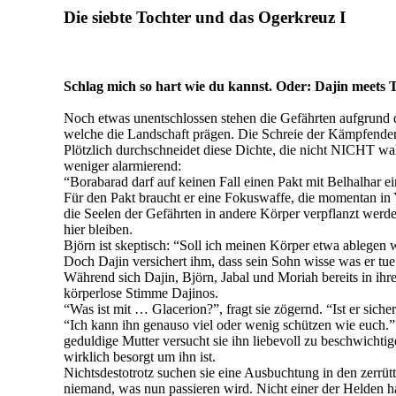
Die siebte Tochter und das Ogerkreuz I
Schlag mich so hart wie du kannst. Oder: Dajin meets 
Noch etwas unentschlossen stehen die Gefährten aufgrund 
welche die Landschaft prägen. Die Schreie der Kämpfende
Plötzlich durchschneidet diese Dichte, die nicht NICHT w
weniger alarmierend:
“Borabarad darf auf keinen Fall einen Pakt mit Belhalhar ei
Für den Pakt braucht er eine Fokuswaffe, die momentan in Ysi
die Seelen der Gefährten in andere Körper verpflanzt werd
hier bleiben.
Björn ist skeptisch: “Soll ich meinen Körper etwa ablege
Doch Dajin versichert ihm, dass sein Sohn wisse was er tue
Während sich Dajin, Björn, Jabal und Moriah bereits in ihr
körperlose Stimme Dajinos.
“Was ist mit … Glacerion?”, fragt sie zögernd. “Ist er sich
“Ich kann ihn genauso viel oder wenig schützen wie euch.” 
geduldige Mutter versucht sie ihn liebevoll zu beschwichtige
wirklich besorgt um ihn ist.
Nichtsdestotrotz suchen sie eine Ausbuchtung in den zerrütte
niemand, was nun passieren wird. Nicht einer der Helden h