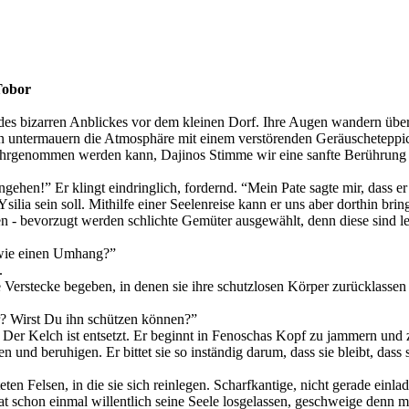
Tobor
des bizarren Anblickes vor dem kleinen Dorf. Ihre Augen wandern übe
n untermauern die Atmosphäre mit einem verstörenden Geräuscheteppic
ahrgenommen werden kann, Dajinos Stimme wir eine sanfte Berührung na
ngehen!” Er klingt eindringlich, fordernd. “Mein Pate sagte mir, dass e
lia sein soll. Mithilfe einer Seelenreise kann er uns aber dorthin brin
en - bevorzugt werden schlichte Gemüter ausgewählt, denn diese sind l
n wie einen Umhang?”
.
e Verstecke begeben, in denen sie ihre schutzlosen Körper zurücklasse
er? Wirst Du ihn schützen können?”
Der Kelch ist entsetzt. Er beginnt in Fenoschas Kopf zu jammern und zu 
n und beruhigen. Er bittet sie so inständig darum, dass sie bleibt, dass
ten Felsen, in die sie sich reinlegen. Scharfkantige, nicht gerade einla
at schon einmal willentlich seine Seele losgelassen, geschweige denn 