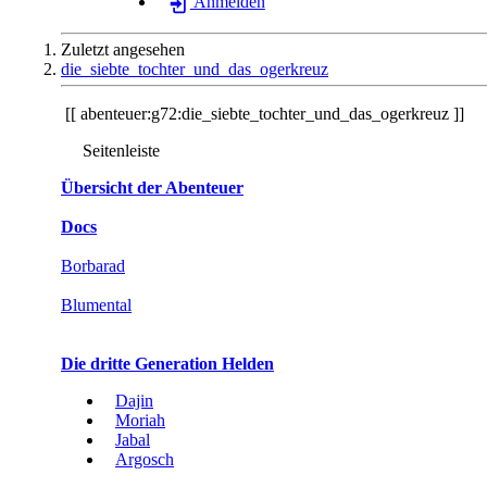
Anmelden
Zuletzt angesehen
die_siebte_tochter_und_das_ogerkreuz
abenteuer:g72:die_siebte_tochter_und_das_ogerkreuz
Seitenleiste
Übersicht der Abenteuer
Docs
Borbarad
Blumental
Die dritte Generation Helden
Dajin
Moriah
Jabal
Argosch