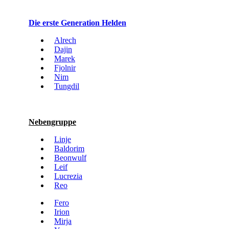
Die erste Generation Helden
Alrech
Dajin
Marek
Fjolnir
Nim
Tungdil
Nebengruppe
Linje
Baldorim
Beonwulf
Leif
Lucrezia
Reo
Fero
Irion
Mirja