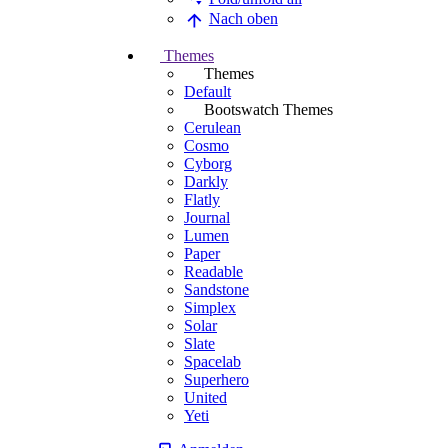
Nach oben
Themes
Themes
Default
Bootswatch Themes
Cerulean
Cosmo
Cyborg
Darkly
Flatly
Journal
Lumen
Paper
Readable
Sandstone
Simplex
Solar
Slate
Spacelab
Superhero
United
Yeti