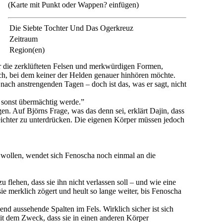
(Karte mit Punkt oder Wappen? einfügen)
Die Siebte Tochter Und Das Ogerkreuz
Zeitraum
Region(en)
r die zerklüfteten Felsen und merkwürdigen Formen,
h, bei dem keiner der Helden genauer hinhören möchte.
ch anstrengenden Tagen – doch ist das, was er sagt, nicht
r sonst übermächtig werde.”
gen. Auf Björns Frage, was das denn sei, erklärt Dajin, dass
eichter zu unterdrücken. Die eigenen Körper müssen jedoch
n wollen, wendet sich Fenoscha noch einmal an die
flehen, dass sie ihn nicht verlassen soll – und wie eine
 sie merklich zögert und heult so lange weiter, bis Fenoscha
dend aussehende Spalten im Fels. Wirklich sicher ist sich
mit dem Zweck, dass sie in einen anderen Körper