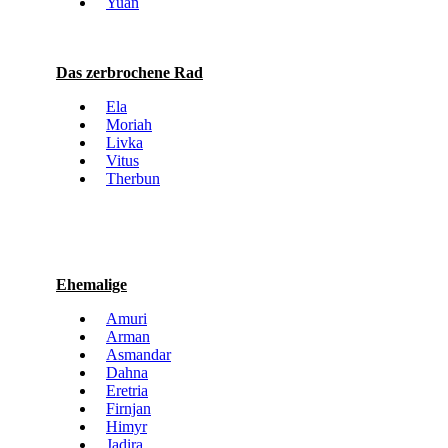
Yuan
Das zerbrochene Rad
Ela
Moriah
Livka
Vitus
Therbun
Ehemalige
Amuri
Arman
Asmandar
Dahna
Eretria
Firnjan
Himyr
Jadira