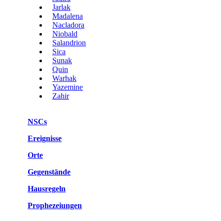
Jarlak
Madalena
Nacladora
Niobald
Salandrion
Sica
Sunak
Quin
Warhak
Yazemine
Zahir
NSCs
Ereignisse
Orte
Gegenstände
Hausregeln
Prophezeiungen